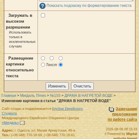
Показать подсказку по форматированию текста
Загружать в
высоком
разрешении
Использовать
только в
исключительных
случаях
Размещение
картинки
Текст
относительно
текста
Главная
>
Мигдаль Times
>
№155
>
ДРАМА В НАГРЕТОЙ ВОДЕ
>
Изменение картинки в статье "ДРАМА В НАГРЕТОЙ ВОДЕ"
Сайт создан и поддерживается
Клубом Еврейского
Замечания/
Студента
предложения
Международного Еврейского Общинного Центра
по работе сайта
«Мигдаль»
.
2026-08-06 08:15:33
Адрес:
г.
Одесса
,
ул. Малая Арнаутская, 46-а.
// Powered by
Migdal
Тел.:
(+38 048) 770-18-69
,
(+38 048) 770-18-61
.
website kernel