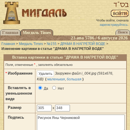
Чтобы войти, сначала
зарегистрируйтесь
.
23 ава 5786 / 6 августа 2026
Главная
>
Мигдаль Times
>
№155
>
ДРАМА В НАГРЕТОЙ ВОДЕ
>
Изменение картинки в статье "ДРАМА В НАГРЕТОЙ ВОДЕ"
Вставка картинки в статью "ДРАМА В НАГРЕТОЙ ВОДЕ"
*
Поля, отмеченные
, заполнять обязательно
Изображение
*
Загружен файл i_004.jpg (591x676,
KiB)
(
маленькая
,
большая
)
Вставлять в
Да
Нет
уменьшенном
виде
Размер
x
Подпись