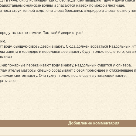
дут в тяжелой, блистающей, как олово, воде. Они выдирают друг у друга спас
барахтаньем океанские волны и спасаются наверх по мокрой лестнице.
 и носа струи теплой воды, они снова бросались в коридор и снова честно уто
оду только не замочи. Так, так! У двери стучи!
иню.
дит воду, бьющую сквозь двери в каюту. Сюда должен ворваться Раздольный, ч
да занята в коридоре и переливать ее в каюту будут только после того, как в
 плечах.
я, как пожарные перекачивают воду в каюту, Раздольный сушится у юпитера.
 углам ателье матросы спешно сбрасывают с себя промокшее и отяжелевшее п
лимым светом каюту. Они тухнут только после сцен в утопающей каюте.
ать часов.
Добавление комментария