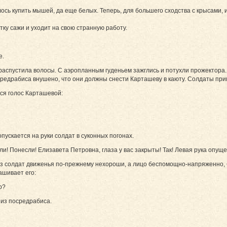
лось купить мышей, да еще белых. Теперь, для большего сходства с крысами, 
ку сажи и уходит на свою странную работу.
е.
 распустила волосы. С аэропланным гуденьем зажглись и потухли прожектора.
редрабиса внушено, что они должны снести Карташеву в каюту. Солдаты при
ся голос Карташевой:
пускается на руки солдат в суконных погонах.
ли! Понесли! Елизавета Петровна, глаза у вас закрыты! Так! Левая рука опуще
 из солдат движенья по-прежнему нехороши, а лицо беспомощно-напряженно, 
ашивает его:
р?
 из посредрабиса.