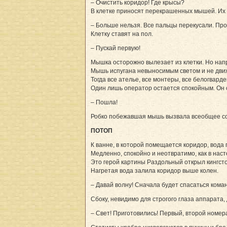
– Очистить коридор! Где крысы?
В клетке приносят перекрашенных мышей. Их 
– Больше нельзя. Все пальцы перекусали. Пр
Клетку ставят на пол.
– Пускай первую!
Мышка осторожно вылезает из клетки. Но напр
Мышь испугана невыносимым светом и не движ
Тогда все ателье, все монтеры, все белогвард
Один лишь оператор остается спокойным. Он 
– Пошла!
Робко побежавшая мышь вызвала всеобщее соч
ПОТОП
К ванне, в которой помещается коридор, вода
Медленно, спокойно и неотвратимо, как в нас
Это герой картины Раздольный открыл кингсто
Нагретая вода залила коридор выше колен.
– Давай волну! Сначала будет спасаться кома
Сбоку, невидимо для строгого глаза аппарата
– Свет! Приготовились! Первый, второй номера