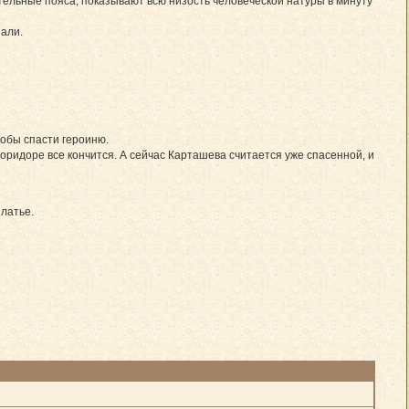
ательные пояса, показывают всю низость человеческой натуры в минуту
пали.
тобы спасти героиню.
 коридоре все кончится. А сейчас Карташева считается уже спасенной, и
латье.