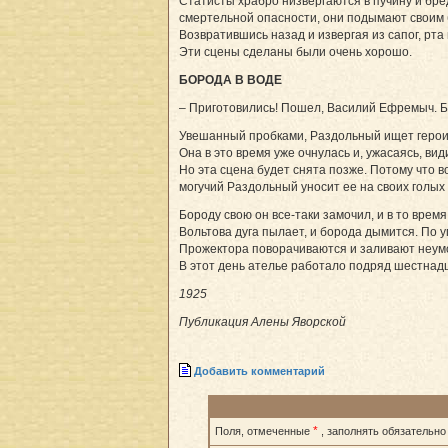
Статисты храбро низвергаются в пучину и бре
смертельной опасности, они подымают своим 
Возвратившись назад и извергая из сапог, рта
Эти сцены сделаны были очень хорошо.
БОРОДА В ВОДЕ
– Приготовились! Пошел, Василий Ефремыч. Бор
Увешанный пробками, Раздольный ищет геро
Она в это время уже очнулась и, ужасаясь, ви
Но эта сцена будет снята позже. Потому что во
могучий Раздольный уносит ее на своих голых
Бороду свою он все-таки замочил, и в то врем
Вольтова дуга пылает, и борода дымится. По
Прожектора поворачиваются и заливают неумо
В этот день ателье работало подряд шестнадц
1925
Публикация Алены Яворской
Добавить комментарий
*
Поля, отмеченные
, заполнять обязательно