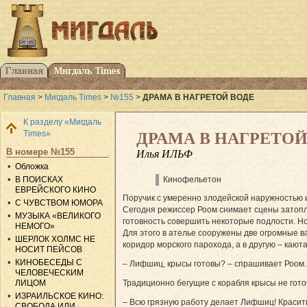
Главная
>
Мигдаль Times
>
№155
>
ДРАМА В НАГРЕТОЙ ВОДЕ
К разделу «Мигдаль
Times»
ДРАМА В НАГРЕТОЙ
В номере №155
Илья ИЛЬФ
Обложка
В ПОИСКАХ
Кинофельетон
ЕВРЕЙСКОГО КИНО
Поручик с умеренно злодейской наружностью 
С ЧУВСТВОМ ЮМОРА
Сегодня режиссер Роом снимает сцены затоп
МУЗЫКА «ВЕЛИКОГО
готовность совершить некоторые подлости. Н
НЕМОГО»
Для этого в ателье сооружены две огромные ва
ШЕРЛОК ХОЛМС НЕ
коридор морского парохода, а в другую – каюта
НОСИТ ПЕЙСОВ
КИНОБЕСЕДЫ С
– Лифшиц, крысы готовы? – спрашивает Роом.
ЧЕЛОВЕЧЕСКИМ
ЛИЦОМ
Традиционно бегущие с корабля крысы не гот
ИЗРАИЛЬСКОЕ КИНО:
– Всю грязную работу делает Лиф­шиц! Краси
СВОБОДА ИЛИ