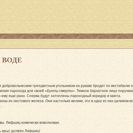
 ВОДЕ
и добровольческим трехцветным угольником на рукаве бродит по вестибюлю 
ления парохода для своей
«Бухты смерти»
. Темное бархатное лицо поручик
о ему еще рано. Сперва будут затоплены пароходный коридор и каюта.
нны из листового железа. Они настолько велики, что в одну из них целиком 
.
овы. Лифшиц комически взволнован.
ть крыс должен Лифшиц!