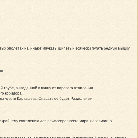
отых эполетах начинают мяукать, шипеть и всячески пугать бедную мышку.
ая.
й трубе, выведенной в ванну от парового отопления.
го коридора.
без чувств Карташева. Спасать ее будет Раздольный.
 к крайнему сожалению для режиссеров всего мира, невозможно.