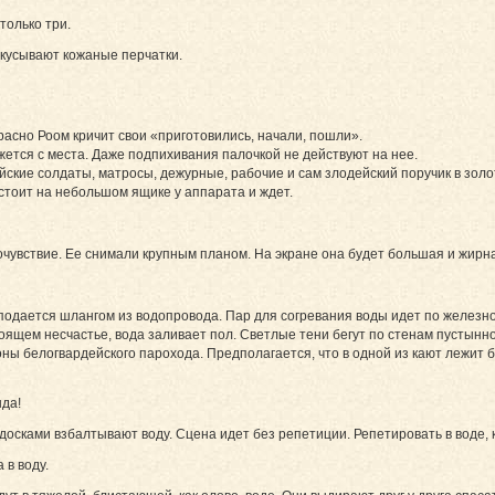
только три.
окусывают кожаные перчатки.
асно Роом кричит свои «приготовились, начали, пошли».
ется с места. Даже подпихивания палочкой не действуют на нее.
ейские солдаты, матросы, дежурные, рабочие и сам злодейский поручик в зол
стоит на небольшом ящике у аппарата и ждет.
увствие. Ее снимали крупным планом. На экране она будет большая и жирн
 подается шлангом из водопровода. Пар для согревания воды идет по железно
тоящем несчастье, вода заливает пол. Светлые тени бегут по стенам пустынно
ны белогвардейского парохода. Предполагается, что в одной из кают лежит 
нда!
, досками взбалтывают воду. Сцена идет без репетиции. Репетировать в воде,
 в воду.