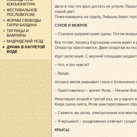
КОНЪЮНКТУРА
Дело в том, что крыс достать не успели. Приш
ФЕСТИВАЛЬНОЕ
серый цвет.
ПОСЛЕВКУСИЕ
Пожаловавшись на судьбу, Лифшиц берет горст
ФОРМЫ СВОБОДЫ
ГАРРИ БАРДИНА
СУХОЕ И МОКРОЕ
ТИГРИЦЫ И
– Сначала сыграем сухие сцены. По­том мокры
ВАМПИРЫ
МАДРИДСКИЙ УЕЗД
Все готово. Актриса Карташева сняла жакет и
ДРАМА В НАГРЕТОЙ
Оператор приготовился. Двум солдатам из пос
ВОДЕ
Идет репетиция. С верхней площадки раздает
– Что, я без чувств?
– Вроде.
Актриса мигом закрывает глаза и болезненно о
– Приготовились! – кричит Роом. – Начали! Взя
Репетируют второй и третий раз, но у одного
Когда сцена снята, Роом заинтересованно спр
– Скажите, вы актер, электротехник или монте
– Я музыкант! – раздраженно отвечает солдат
КРЫСЫ