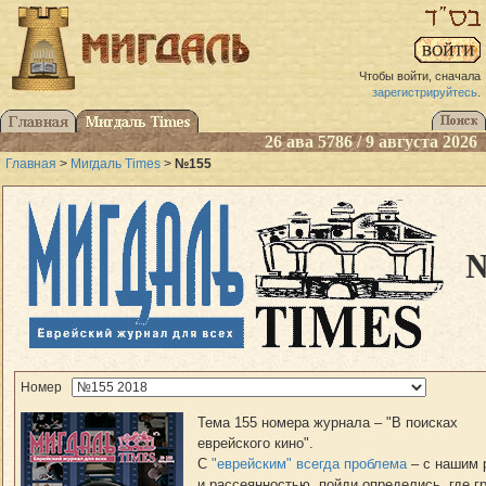
Чтобы войти, сначала
зарегистрируйтесь
.
26 ава 5786 / 9 августа 2026
Главная
>
Мигдаль Times
>
№155
Номер
Тема 155 номера журнала – "В поисках
еврейского кино".
С
"еврейским" всегда проблема
– с нашим 
и рассеянностью, пойди определись, где г