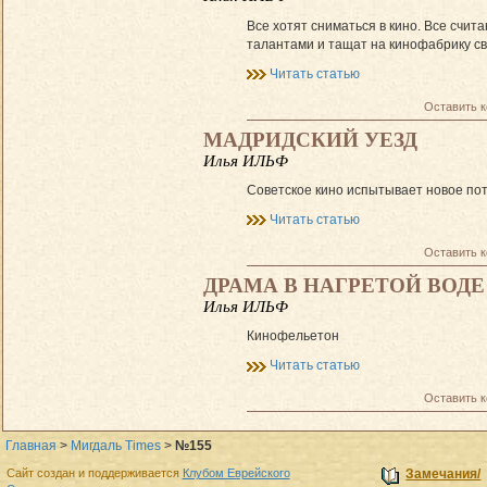
Все хотят сниматься в кино. Все счит
талантами и тащат на кинофабрику с
Читать статью
Оставить 
МАДРИДСКИЙ УЕЗД
Илья ИЛЬФ
Советское кино испытывает новое по
Читать статью
Оставить 
ДРАМА В НАГРЕТОЙ ВОДЕ
Илья ИЛЬФ
Кинофельетон
Читать статью
Оставить 
Главная
>
Мигдаль Times
>
№155
Сайт создан и поддерживается
Клубом Еврейского
Замечания/