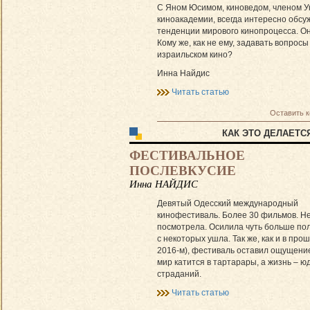
С Яном Юсимом, киноведом, членом У
киноакадемии, всегда интересно обсу
тенденции мирового кинопроцесса. Он
Кому же, как не ему, задавать вопросы
израильском кино?
Инна Найдис
Читать статью
Оставить 
КАК ЭТО ДЕЛАЕТС
ФЕСТИВАЛЬНОЕ
ПОСЛЕВКУСИЕ
Инна НАЙДИС
Девятый Одесский международный
кинофестиваль. Более 30 фильмов. Нет
посмотрела. Осилила чуть больше по
с некоторых ушла. Так же, как и в про
2016-м), фестиваль оставил ощущение
мир катится в тартарары, а жизнь – ю
страданий.
Читать статью