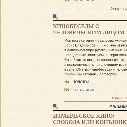
Читать статью
Оставить 
КИНОБЕСЕДЫ С
ЧЕЛОВЕЧЕСКИМ ЛИЦОМ
Мой гость сегодня – режиссер, журнал
Борис Владимирский … – очень извес
в культурном мире русской Америки. Б
легендарные киноклубы, интерактивн
бы сейчас, то есть, не монологичные,
а полилогичные, с привлечением все
в зале. Об этих «кинобеседах с челов
лицом» мы сегодня и поговорим.
Иван ТОЛСТОЙ
Читать статью
Оставить 
МАЛЕНЬК
ИЗРАИЛЬСКОЕ КИНО:
СВОБОДА ИЛИ КОНЪЮНК