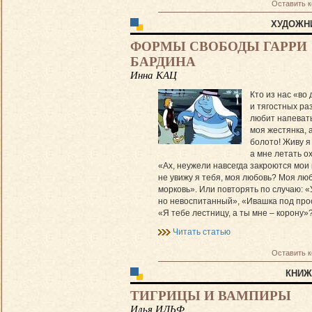
Оставить 
ХУДОЖН
ФОРМЫ СВОБОДЫ ГАРРИ
БАРДИНА
Инна КАЦ
Кто из нас «во
и тягостных ра
любит напеват
моя жестянка, а
болото! Живу я 
а мне летать о
«Ах, неужели навсегда закроются мои
не увижу я тебя, моя любовь? Моя лю
морковь». Или повторять по случаю: 
но невоспитанный», «Ивашка под про
«Я тебе лестницу, а ты мне – корону»
Читать статью
Оставить 
КНИЖ
ТИГРИЦЫ И ВАМПИРЫ
Илья ИЛЬФ