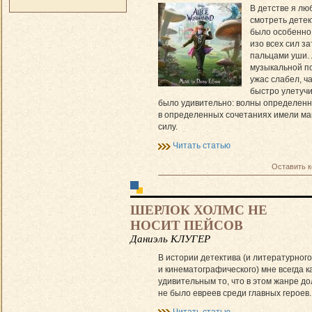
В детстве я лю
смотреть детек
было особенно
изо всех сил з
пальцами уши.
музыкальной п
ужас слабел, ч
быстро улетучи
было удивительно: волны определенн
в определенных сочетаниях имели ма
силу.
Читать статью
Оставить 
ШЕРЛОК ХОЛМС НЕ
НОСИТ ПЕЙСОВ
Даниэль КЛУГЕР
В истории детектива (и литературного
и кинематографического) мне всегда к
удивительным то, что в этом жанре до
не было евреев среди главных героев.