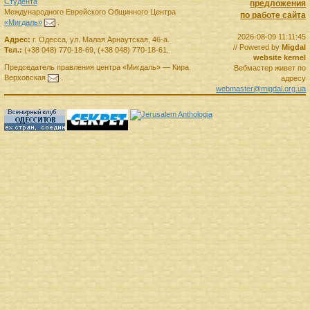
Студента
предложения
Международного Еврейского Общинного Центра
по работе сайта
«Мигдаль»
.
2026-08-09 11:11:45
Адрес:
г.
Одесса
,
ул. Малая Арнаутская, 46-а.
// Powered by
Migdal
Тел.:
(+38 048) 770-18-69
,
(+38 048) 770-18-61
.
website kernel
Председатель правления
центра
«Мигдаль»
—
Кира
Вебмастер живет по
Верховская
.
адресу
webmaster@migdal.org.ua