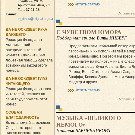
г. Одесса, ул. М.
Читать статью
Арнаутская, 46-а, к.1.
Тел.: 37-21-28.
Оставить 
E-mail:
m_times@migdal.org.ua
ДА НЕ ОСКУДЕЕТ РУКА
С ЧУВСТВОМ ЮМОРА
ДАЮЩЕГО
Подбор материала Виты ИНБЕРГ
Редакция благодарит
Американский
Предлагаем вам небольшой обзор евр
распределительный
персонажей и их исполнителей в аме
комитет «Джойнт», чья
комедийном кино. При этом мы вовсе 
любезная помощь сделала
претендуем на полноту – иначе след
возможным выход этого
вспомнить еще Вуди Аллена, Джона Л
номера.
Рогена, Бена Стиллера, Адама Сэндле
Браффа, Кевина Зусмана, Мэгги Уилер
ДА НЕ ОСКУДЕЕТ ГЛАЗ
Мидлер и других.
ЧИТАЮЩЕГО
Редакция благодарит всех
Читать статью
читателей, взявших на
себя труд прочесть этот
Оставить 
номер.
ОСОБАЯ
МУЗЫКА «ВЕЛИКОГО
БЛАГОДАРНОСТЬ
Вс-вышнему, благословен
НЕМОГО»
Он, для которого нет
Наталья БАКЧЕВНИКОВА
ничего невозможного.