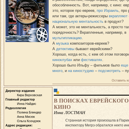
обособленность. Вот, например, с кино: ев
это, которое про евреев,
про Израиль
, про
или там, где актеры-режиссеры
вкрапляют
национальную ментальность
в продукт?
А может, это не ментальность, а просто та
порядочность? Вкрапленные, например, в
мультипликацию
.
А
музыка
композиторов-евреев?
А
детективы
бывают еврейскими?
Хорошо, когда есть, с кем об этом поговор
киноклубах
или
фестивалях
.
Хорошо было Ильфу – фильмов было
еще 
много
, и
на киностудию
–
подсмотреть
– пу
Оставить 
Директор издания
Кира Верховская
В ПОИСКАХ ЕВРЕЙСКОГО
Главный редактор
Инна Найдис
КИНО
Редколлегия
Инна ЛОСТМАН
Полина Блиндер
Анна Мисюк
Странная история произошла в Пари
Ольга Ксендзюк
инспектору Мегрэ обратился некто ин
Адрес редакции: