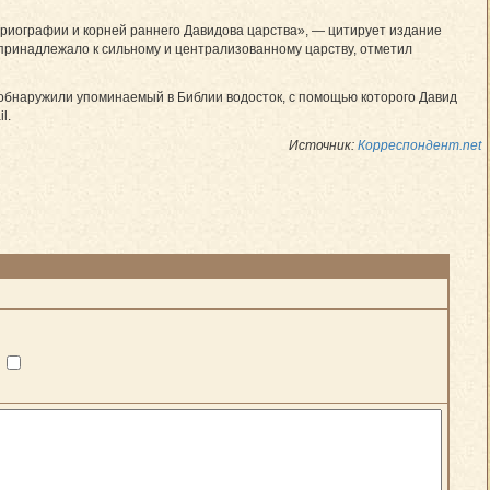
ориографии и корней раннего Давидова царства», — цитирует издание
 принадлежало к сильному и централизованному царству, отметил
 обнаружили упоминаемый в Библии водосток, с помощью которого Давид
l.
Источник:
Корреспондент.net
?