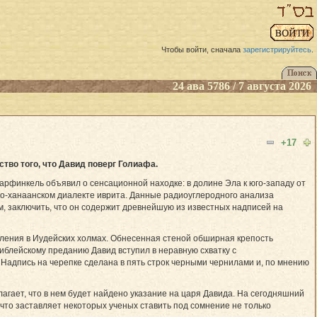
Чтобы войти, сначала
зарегистрируйтесь
.
24 ава 5786 / 7 августа 2026
+17
во того, что Давид поверг Голиафа.
Гарфинкель объявил о сенсационной находке: в долине Эла к юго-западу от
о-ханаанском диалекте иврита. Данные радиоуглеродного анализа
ом, заключить, что он содержит древнейшую из известных надписей на
еления в Иудейских холмах. Обнесенная стеной обширная крепость
иблейскому преданию Давид вступил в неравную схватку с
 Надпись на черепке сделана в пять строк черными чернилами и, по мнению
гает, что в нем будет найдено указание на царя Давида. На сегодняшний
что заставляет некоторых ученых ставить под сомнение не только