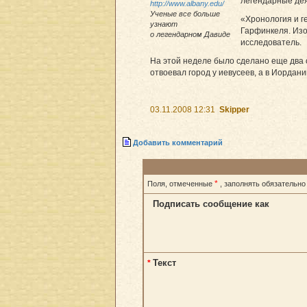
легендарные дея
http://www.albany.edu/
Ученые все больше
«Хронология и г
узнают
Гарфинкеля. Изо
о легендарном Давиде
исследователь.
На этой неделе было сделано еще два 
отвоевал город у иевусеев, а в Иордан
03.11.2008 12:31
Skipper
Добавить комментарий
*
Поля, отмеченные
, заполнять обязательно
Подписать сообщение как
Текст
*