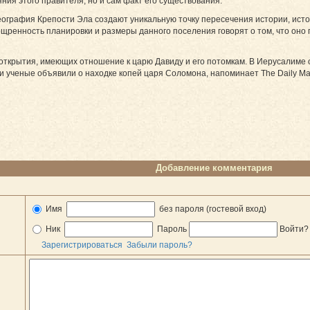
ния этого правителя, но и сам факт его существования.
еография Крепости Эла создают уникальную точку пересечения истории, ист
щренность планировки и размеры данного поселения говорят о том, что оно
открытия, имеющих отношение к царю Давиду и его потомкам. В Иерусалиме
ии ученые объявили о находке копей царя Соломона, напоминает The Daily Mai
Добавление комментария
Имя
без пароля (гостевой вход)
Ник
Пароль
Войти
Зарегистрироваться
Забыли пароль?