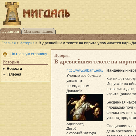
Главная
>
История
>
В древнейшем тексте на иврите упоминается царь Д
На главную страницу
История
В древнейшем тексте на иврит
История
Новости
http://www.albany.edu/
Найденный изра
Галерея
Ученые все больше
Как пишет сегод
узнают о
Иерусалима обна
легендарном
позволяют датир
Давиде">
иврите (ранее т
Бесценная наход
площадью почти 
филистимлянином
ученых, предста
Караваджо,
Специалисты еще
Давид
день археологи 
с головой Голиафа