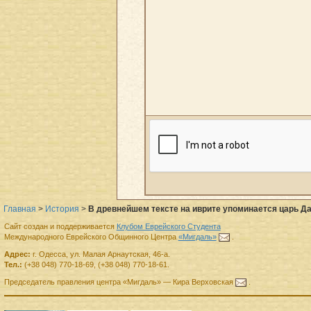
Главная
>
История
>
В древнейшем тексте на иврите упоминается царь Д
Сайт создан и поддерживается
Клубом Еврейского Студента
Международного Еврейского Общинного Центра
«Мигдаль»
.
Адрес:
г.
Одесса
,
ул. Малая Арнаутская, 46-а.
Тел.:
(+38 048) 770-18-69
,
(+38 048) 770-18-61
.
Председатель правления
центра
«Мигдаль»
—
Кира Верховская
.