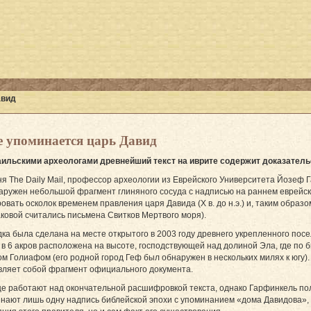
авид
е упоминается царь Давид
ильскими археологами древнейший текст на иврите содержит доказательст
ня The Daily Mail, профессор археологии из Еврейского Университета Йозеф 
ружен небольшой фрагмент глиняного сосуда с надписью на раннем еврейск
овать осколок временем правления царя Давида (X в. до н.э.) и, таким образ
аковой считались письмена Свитков Мертвого моря).
ка была сделана на месте открытого в 2003 году древнего укрепленного пос
в 6 акров расположена на высоте, господствующей над долиной Эла, где по б
 Голиафом (его родной город Геф был обнаружен в нескольких милях к югу).
вляет собой фрагмент официального документа.
 работают над окончательной расшифровкой текста, однако Гарфинкель пола
знают лишь одну надпись библейской эпохи с упоминанием «дома Давидова», 