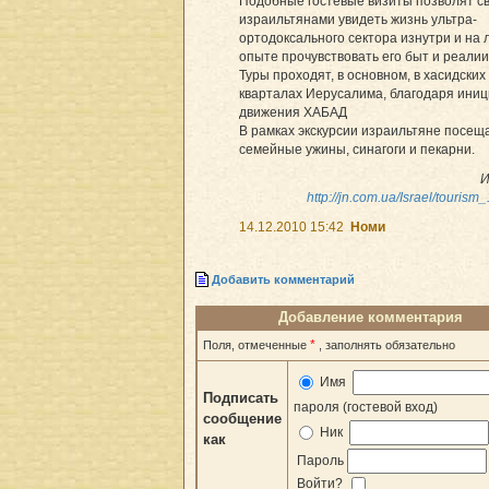
Подобные гостевые визиты позволят с
израильтянами увидеть жизнь ультра-
ортодоксального сектора изнутри и на 
опыте прочувствовать его быт и реалии
Туры проходят, в основном, в хасидских
кварталах Иерусалима, благодаря ини
движения ХАБАД
В рамках экскурсии израильтяне посещ
семейные ужины, синагоги и пекарни.
И
http://jn.com.ua/Israel/tourism
14.12.2010 15:42
Номи
Добавить комментарий
Добавление комментария
*
Поля, отмеченные
, заполнять обязательно
Имя
Подписать
пароля (гостевой вход)
сообщение
Ник
как
Пароль
Войти?