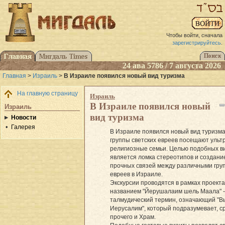
Чтобы войти, сначала
зарегистрируйтесь
.
24 ава 5786 / 7 августа 2026
Главная
>
Израиль
>
В Израиле появился новый вид туризма
На главную страницу
Израиль
В Израиле появился новый
Израиль
вид туризма
Новости
Галерея
В Израиле появился новый вид туризма
группы светских евреев посещают ульт
религиозные семьи. Целью подобных в
является ломка стереотипов и создани
прочных связей между различными гру
евреев в Израиле.
Экскурсии проводятся в рамках проекта
названием "Йерушалаим шель Маала" -
талмудический термин, означающий "
Иерусалим", который подразумевает, с
прочего и Храм.