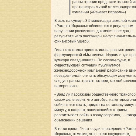
рассмотрение представительский и
против израильской железнодорож
компании («Ракевет Исраэль»).
В иске на сумму в 3,5 миллиарда шекелей ком
«Ракевет Исраэль» обвиняется в регулярном
нарушении расписания движения поездов, в
результате чего пассажиры несут значительн
финансовый ущерб.
Гинат отказался принять иск на рассмотрение
формулировкой «Мы живем в Израиле, где пр
культура опаздывания». По словам судьи, в
существующей ситуации публикуемое
железнодорожной компанией расписание дви
поездов нельзя считать обязующим документо
следует рассматривать скорее, как «объявлен
намерениях».
«Вряд ли пассажиры общественного транспор
самом деле верят, что автобус, на котором они
собираются ехать, придет на остановку минута
минуту, а пациент, записавшийся к прием,
рассчитывает войти к врачу вовремя», — говор
объяснении решения.
В то же время Гинат осудил поведение «Ракев
Исраэль», отметив, что, по его ощущениям,