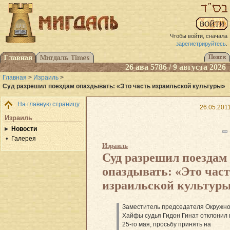
Чтобы войти, сначала
зарегистрируйтесь
.
26 ава 5786 / 9 августа 2026
Главная
>
Израиль
>
Суд разрешил поездам опаздывать: «Это часть израильской культуры»
На главную страницу
26.05.201
Израиль
Новости
Галерея
Израиль
Суд разрешил поездам
опаздывать: «Это час
израильской культур
Заместитель председателя Окружно
Хайфы судья Гидон Гинат отклонил в
25-го мая, просьбу принять на