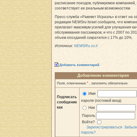
расписание поездов, публикуемое компанией,
соответствует ее реальным возможностям.
Пресс-служба «Ракевет Исраэль» в ответ на з
редакции NEWSru Israel сообщила, что компан
прилагает максимум усилий для улучшения ка
обслуживания пассажиров, и что с 2007 по 201
объем опозданий сократился с 17% до 10%.
Источник:
NEWSRu.co.il
Добавить комментарий
Добавление комментария
*
Поля, отмеченные
, заполнять обязательно
Имя
Подписать
пароля (гостевой вход)
сообщение
как
Ник
Пароль
Войти?
Зарегистрироваться
Забыл
пароль?