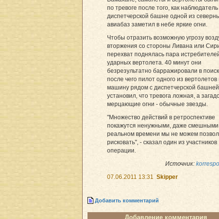
по тревоге после того, как наблюдатель
диспетчерской башне одной из северн
авиабаз заметил в небе яркие огни.
Чтобы отразить возможную угрозу воз
вторжения со стороны Ливана или Сири
перехват поднялась пара истребителей
ударных вертолета. 40 минут они
безрезультатно барражировали в поиск
после чего пилот одного из вертолетов
машину рядом с диспетчерской башней
установил, что тревога ложная, а зага
мерцающие огни - обычные звезды.
"Множество действий в ретроспективе
покажутся ненужными, даже смешными,
реальном времени мы не можем позвол
рисковать", - сказал один из участников
операции.
Источник:
korrespo
07.06.2011 13:31
Skipper
Добавить комментарий
Добавление комментария