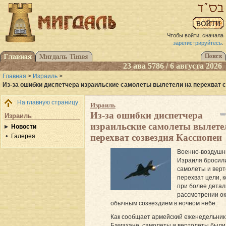
Чтобы войти, сначала
зарегистрируйтесь
.
23 ава 5786 / 6 августа 2026
Главная
>
Израиль
>
Из-за ошибки диспетчера израильские самолеты вылетели на перехват 
На главную страницу
Израиль
Из-за ошибки диспетчера
Израиль
израильские самолеты вылете
Новости
перехват созвездия Кассиопеи
Галерея
Военно-воздушн
Израиля бросил
самолеты и вер
перехват цели, 
при более дета
рассмотрении о
обычным созвездием в ночном небе.
Как сообщает армейский еженедельник
Бамахане, самолеты и вертолеты были