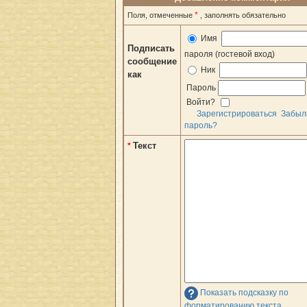
*
Поля, отмеченные
, заполнять обязательно
Имя
Подписать
пароля (гостевой вход)
сообщение
Ник
как
Пароль
Войти?
Зарегистрироваться
Забыл
пароль?
Текст
*
Показать подсказку по
форматированию текста