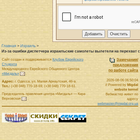
Главная
>
Израиль
>
Из-за ошибки диспетчера израильские самолеты вылетели на перехват 
Сайт создан и поддерживается
Клубом Еврейского
Замечания/
Студента
предложения
Международного Еврейского Общинного Центра
по работе сайта
«Мигдаль»
.
2026-08-06 06:50:04
Адрес:
г.
Одесса
,
ул. Малая Арнаутская, 46-а.
// Powered by
Migdal
Тел.:
(+38 048) 770-18-69
,
(+38 048) 770-18-61
.
website kernel
Председатель правления
центра
«Мигдаль»
—
Кира
Вебмастер живет по
Верховская
.
адресу
webmaster@migdal.org.ua