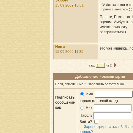
Skipper
О! Лешка! а вот и он!:
15.09.2009 10:31
прямо с канатной:):):
Прости, Полюшка. 
оценил. Амбулато
имеют привычку
возвращаться )
Номи
это уже клиника...по
15.09.2009 11:25
стр.
из 2
Добавление комментария
*
Поля, отмеченные
, заполнять обязательно
Имя
Подписать
пароля (гостевой вход)
сообщение
как
Ник
Пароль
Войти?
Зарегистрироваться
Забыл
пароль?