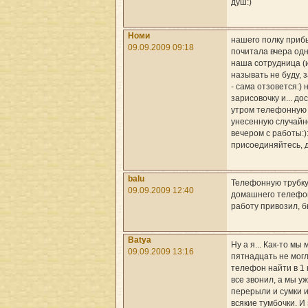
душ:)
Номи
нашего полку приб
09.09.2009 09:18
почитала вчера од
наша сотрудница (
называть не буду, 
- сама отзовется:)
зарисовочку и... до
утром телефонную 
унесенную случайн
вечером с работы:):)
присоединяйтесь, 
balu
Телефонную трубку
09.09.2009 12:40
домашнего телефо
работу привозил, б
Batya
Ну а я... Как-то мы 
09.09.2009 13:16
пятнадцать не мог
телефон найти в 1 
все звонил, а мы у
перерыли и сумки 
всякие тумбочки. И 