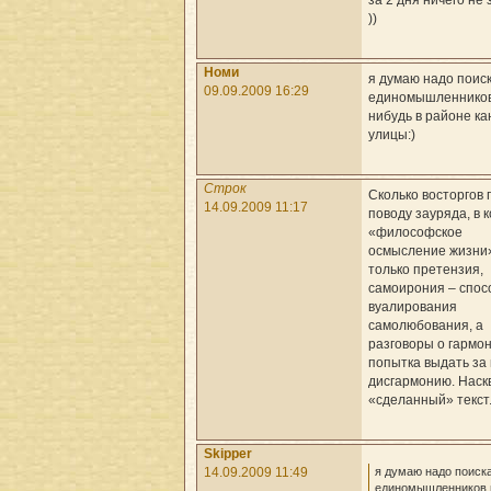
))
Номи
я думаю надо поис
09.09.2009 16:29
единомышленников
нибудь в районе к
улицы:)
Строк
Сколько восторгов 
14.09.2009 11:17
поводу зауряда, в 
«философское
осмысление жизни»
только претензия,
самоирония – спос
вуалирования
самолюбования, а
разговоры о гармо
попытка выдать за
дисгармонию. Наск
«сделанный» текст
Skipper
я думаю надо поиск
14.09.2009 11:49
единомышленников 