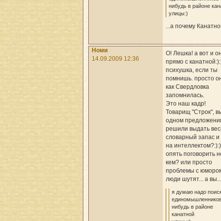
нибудь в районе кан
улицы:)
...а почему Канатн
Номи
О! Лешка! а вот и он!
14.09.2009 12:36
прямо с канатной:):
психушка, если ты
помнишь. просто о
как Свердловка
запомнилась.
Это наш кадр!
Товарищ "Строк", вы
одном предложени
решили выдать вес
словарный запас и
на интеллектом?:):)
опять поговорить н
кем? или просто
проблемы с юморо
люди шутят... а вы..
я думаю надо поис
единомышленников
нибудь в районе
канатной