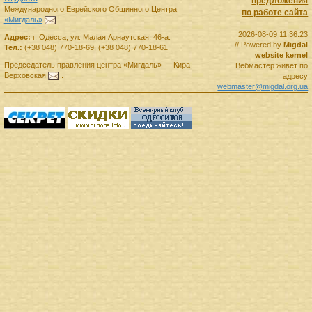
предложения
Международного Еврейского Общинного Центра
по работе сайта
«Мигдаль»
.
2026-08-09 11:36:23
Адрес:
г.
Одесса
,
ул. Малая Арнаутская, 46-а.
// Powered by
Migdal
Тел.:
(+38 048) 770-18-69
,
(+38 048) 770-18-61
.
website kernel
Председатель правления
центра
«Мигдаль»
—
Кира
Вебмастер живет по
Верховская
.
адресу
webmaster@migdal.org.ua