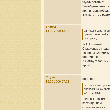
"вуалирования".
Залюбуйтесь-ка лу
причинами, побуд
Вас встрять в разго
Skipper
О! Лешка! а вот и он!:
14.09.2009 13:23
прямо с канатной:):)
психушка,
Тю! Полюшка!
Стационар оттуда 
давно на Слободку
перебрался )
А с амбулаторных 
прок?:)
Строк
поговорить
15.09.2009 07:21
не с кем? или прост
проблемы с юмором
шутят... а вы...
Если вы с таким
восхищением
откликаетесь на