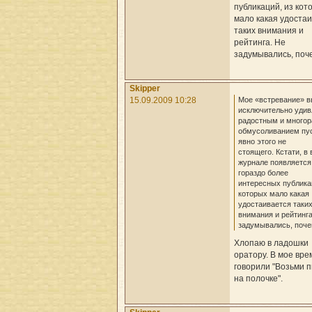
публикаций, из кот
мало какая удоста
таких внимания и
рейтинга. Не
задумывались, поч
Skipper
Мое «встревание» в
15.09.2009 10:28
исключительно уди
радостным и много
обмусоливанием пус
явно этого не
стоящего. Кстати, в
журнале появляется
гораздо более
интересных публика
которых мало какая
удостаивается таки
внимания и рейтинга
задумывались, поч
Хлопаю в ладошки
оратору. В мое вре
говорили "Возьми 
на полочке".