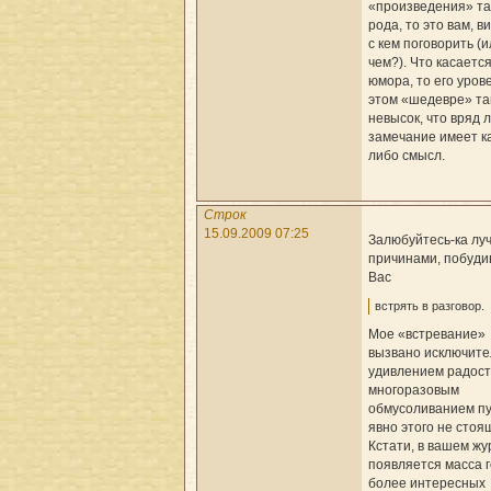
«произведения» та
рода, то это вам, в
с кем поговорить (и
чем?). Что касаетс
юмора, то его уров
этом «шедевре» та
невысок, что вряд 
замечание имеет к
либо смысл.
Строк
15.09.2009 07:25
Залюбуйтесь-ка лу
причинами, побуд
Вас
встрять в разговор.
Мое «встревание»
вызвано исключите
удивлением радос
многоразовым
обмусоливанием пу
явно этого не стоя
Кстати, в вашем ж
появляется масса 
более интересных