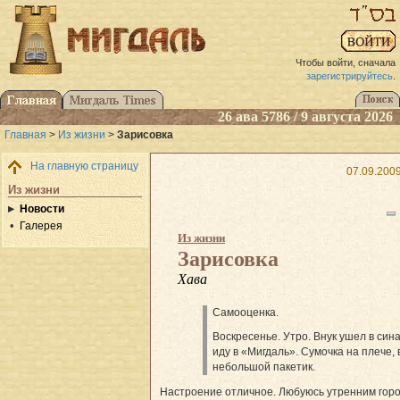
Чтобы войти, сначала
зарегистрируйтесь
.
26 ава 5786 / 9 августа 2026
Главная
>
Из жизни
>
Зарисовка
На главную страницу
07.09.2009
Из жизни
Новости
Галерея
Из жизни
Зарисовка
Хава
Cамооценка.
Воскресенье. Утро. Внук ушел в сина
иду в «Мигдаль». Сумочка на плече, 
небольшой пакетик.
Настроение отличное. Любуюсь утренним гор