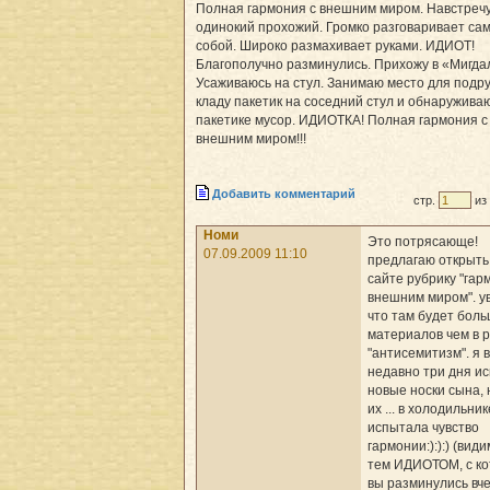
Полная гармония с внешним миром. Навстреч
одинокий прохожий. Громко разговаривает сам
собой. Широко размахивает руками. ИДИОТ!
Благополучно разминулись. Прихожу в «Мигда
Усаживаюсь на стул. Занимаю место для подр
кладу пакетик на соседний стул и обнаруживаю
пакетике мусор. ИДИОТКА! Полная гармония с
внешним миром!!!
Добавить комментарий
стр.
из
Номи
Это потрясающе!
07.09.2009 11:10
предлагаю открыть
сайте рубрику "гар
внешним миром". у
что там будет бол
материалов чем в 
"антисемитизм". я 
недавно три дня и
новые носки сына,
их ... в холодильник
испытала чувство
гармонии:):):) (види
тем ИДИОТОМ, с к
вы разминулись вч