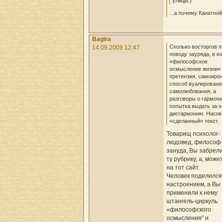
улицы:)
...а почему Канатно
Bagira
Сколько восторгов п
14.09.2009 12:47
поводу зауряда, в к
«философское
осмысление жизни» 
претензия, самоиро
способ вуалировани
самолюбования, а
разговоры о гармони
попытка выдать за н
дисгармонию. Наскв
«сделанный» текст.
Товарищ психолог-
людовед, философ
зануда, Вы забрели
ту рубрику, а, может
на тот сайт.
Человек поделился
настроением, а Вы
применили к нему
штангель-циркуль
«философского
осмысления" и