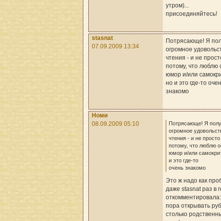
утром)...
присоединяйтесь!
stasnat
Потрясающе! Я по
07.09.2009 13:34
огромное удовольс
чтения - и не прост
потому, что люблю
юмор и/или самокри
но и это где-то оче
знакомо
Номи
Потрясающе! Я пол
08.09.2009 05:10
огромное удовольст
чтения - и не просто
потому, что люблю 
юмор и/или самокрит
и это где-то
очень знакомо
Это ж надо как про
даже stasnat раз в 
откомментировала:
пора открывать руб
столько родственн