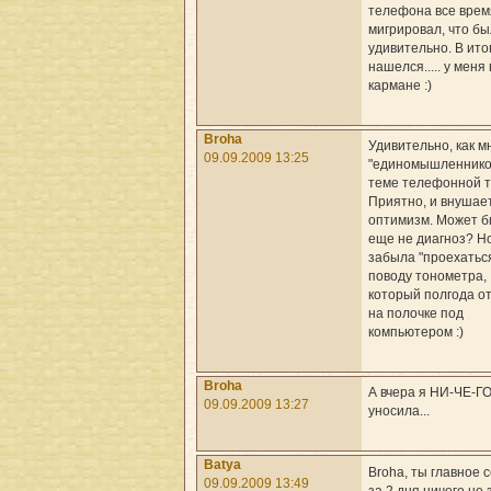
телефона все врем
мигрировал, что б
удивительно. В ито
нашелся..... у меня 
кармане :)
Broha
Удивительно, как м
09.09.2009 13:25
"единомышленнико
теме телефонной т
Приятно, и внушае
оптимизм. Может б
еще не диагноз? Н
забыла "проехатьс
поводу тонометра,
который полгода о
на полочке под
компьютером :)
Broha
А вчера я НИ-ЧЕ-ГО
09.09.2009 13:27
уносила...
Batya
Broha, ты главное 
09.09.2009 13:49
за 2 дня ничего не