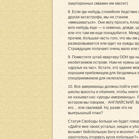
закупоренных скважин им хватит)
8. Если где-нибудь стихийное бедствие
другая катастрофа, мы не станем
«вмешиваться». Они могу просить Алла
кого-нибудь еще — о семенах, дожде, 
или что там им еще понадобится. Межд
прочим, большая часть того, что мы им 
разворовывается или идет на нужды ар
Страждущие получают очень мало или 
9. Поместите штаб-квартиру ООН где-н
необитаемом острове. Нам не нужны ш
«друзья на час». Кстати, это здание мо
хорошим прибежищем для бездомных 
спецприемником для нелегалов.
10. Все американцы должны пойти учит
школы красоты и обаяния, чтобы никто
не называл нас «уроды-американцы». Я
котором мы говорим, - АНГЛИЙСКИЙ. В
его… или сваливай. Ну, разве это не
выигрышный план?
Статуя Свободы больше не будет говор
«Дайте мне своих усталых, нищих и убо
возьмет бейсбольную биту и возопит: 
захотелось оторвать кусок побольше?»