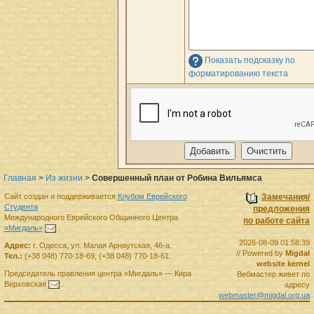
Показать подсказку по
форматированию текста
Главная
>
Из жизни
>
Совершенный план от Робина Вильямса
Сайт создан и поддерживается
Клубом Еврейского
Замечания/
Студента
предложения
Международного Еврейского Общинного Центра
по работе сайта
«Мигдаль»
.
2026-08-09 01:58:39
Адрес:
г.
Одесса
,
ул. Малая Арнаутская, 46-а.
// Powered by
Migdal
Тел.:
(+38 048) 770-18-69
,
(+38 048) 770-18-61
.
website kernel
Председатель правления
центра
«Мигдаль»
—
Кира
Вебмастер живет по
Верховская
.
адресу
webmaster@migdal.org.ua