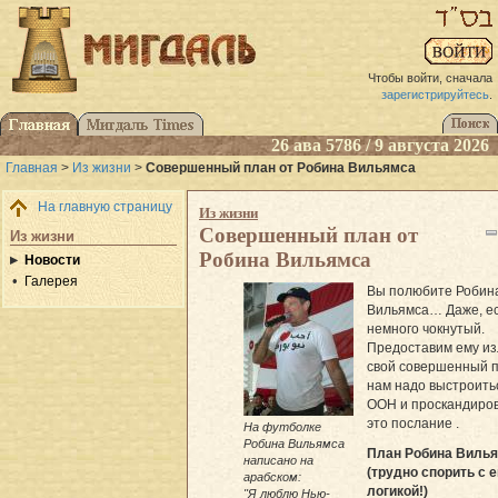
Чтобы войти, сначала
зарегистрируйтесь
.
26 ава 5786 / 9 августа 2026
Главная
>
Из жизни
>
Совершенный план от Робина Вильямса
На главную страницу
Из жизни
Совершенный план от
Из жизни
Робина Вильямса
Новости
Галерея
Вы полюбите Робин
Вильямса… Даже, е
немного чокнутый.
Предоставим ему и
свой совершенный п
нам надо выстроить
ООН и проскандиров
это послание .
На футболке
Робина Вильямса
План Робина Виль
написано на
(трудно спорить с е
арабском:
логикой!)
"Я люблю Нью-