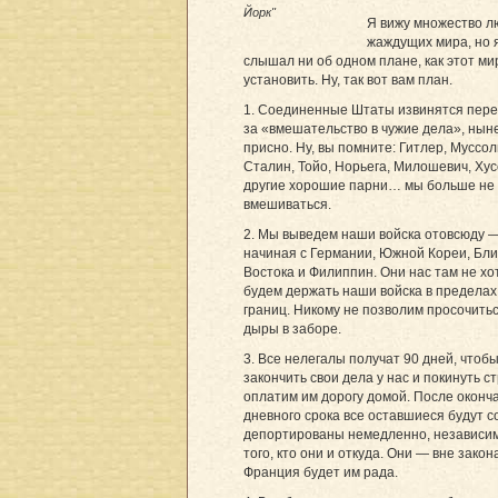
Йорк"
Я вижу множество л
жаждущих мира, но 
слышал ни об одном плане, как этот ми
установить. Ну, так вот вам план.
1. Соединенные Штаты извинятся пер
за «вмешательство в чужие дела», нын
присно. Ну, вы помните: Гитлер, Муссол
Сталин, Тойо, Норьега, Милошевич, Хус
другие хорошие парни… мы больше не
вмешиваться.
2. Мы выведем наши войска отовсюду 
начиная с Германии, Южной Кореи, Бл
Востока и Филиппин. Они нас там не хо
будем держать наши войска в предела
границ. Никому не позволим просочитьс
дыры в заборе.
3. Все нелегалы получат 90 дней, чтоб
закончить свои дела у нас и покинуть с
оплатим им дорогу домой. После оконч
дневного срока все оставшиеся будут 
депортированы немедленно, независим
того, кто они и откуда. Они — вне закона
Франция будет им рада.