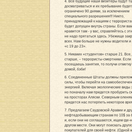
4. Все будущие наши визитеры будут 
досматриваться и их пребывание будет
ограничено 90 днями, за исключением
специального разрешения!!! Никто,
принадлежащий к нациям с террориста
будет допущен внутрь страны. Если ва
нравится там - у вас, справляйтесь с эт
не надо прятаться здесь. Убежище зак
всех. Нам больше не нужны водители и
«с 19 до 23».
5. Никаких «студентов» старше 21. Все,
старше, – террористы-смертники. Если
посещаешь занятия, то получи отметку
домой, бэби!
6. Соединенные Штаты должны прилож
силы, чтобы перейти на самообеспече
энергией. Включая экологические виды 
но поначалу нам придется пробурить 
на просторах Аляски. Северным оленя
придется нас потерпеть некоторое вре
7. Предлагаем Саудовской Аравии и др
нефтедобывающим странам по 10$ за 
и, если они не соглашаются, ищем где-н
другом месте. Они могут поискать други
покупателей для своей нефти. (Одной 