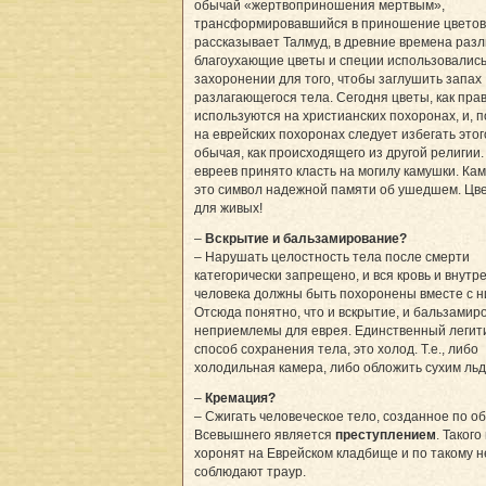
обычай «жертвоприношения мертвым»,
трансформировавшийся в приношение цветов.
рассказывает Талмуд, в древние времена раз
благоухающие цветы и специи использовались
захоронении для того, чтобы заглушить запах
разлагающегося тела. Сегодня цветы, как пра
используются на христианских похоронах, и, 
на еврейских похоронах следует избегать этог
обычая, как происходящего из другой религии.
евреев принято класть на могилу камушки. Кам
это символ надежной памяти об ушедшем. Цв
для живых!
–
Вскрытие и бальзамирование?
– Нарушать целостность тела после смерти
категорически запрещено, и вся кровь и внутр
человека должны быть похоронены вместе с н
Отсюда понятно, что и вскрытие, и бальзамир
неприемлемы для еврея. Единственный леги
способ сохранения тела, это холод. Т.е., либо
холодильная камера, либо обложить сухим льд
–
Кремация?
– Сжигать человеческое тело, созданное по о
Всевышнего является
преступлением
. Такого
хоронят на Еврейском кладбище и по такому н
соблюдают траур.