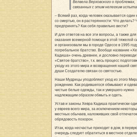
Велвела Верховского о проблемах,
связанных с этим нелегким испыта
– Всякий раз, когда человек оказывается один
со смертью, он в растерянности: Что делать? 
предпринять? Как себя правильно вести?
И для ответов на все эти вопросы, а также для
оказания всемерной помощи в этой тяжелой с
и организовали мы в городе Одессе в 1995 го
погребальное братство. Вообще название «Х
Кадиша» очень древнее, и дословно переводит
«Святое братство», т.к. весь процесс подготовк
уходу из этого мира и возвращения нашей свя
души Создателю связан со святостью.
Наши Мудрецы уподобляют уход из этого Мир
рождению. Как родившегося обмывают и одев
чистые белые одежды, так и умершего нужно
надлежащим образом обмыть и одеть.
Устав и законы Хевра Кадиша практически од
у евреев всего мира, за исключением некотор
местных обычаев, наложивших свой отпечаток
обрядовость похорон.
Итак, когда несчастье приходит в дом, в перву
очередь следует обратиться в местное отдел