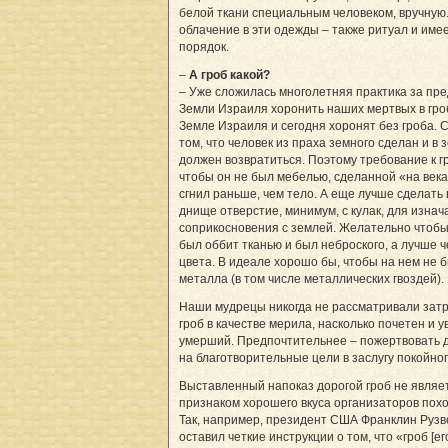
белой ткани специальным человеком, вручную
облачение в эти одежды – также ритуал и име
порядок.
–
А гроб какой?
– Уже сложилась многолетняя практика за пр
Земли Израиля хоронить наших мертвых в гро
Земле Израиля и сегодня хоронят без гроба. С
том, что человек из праха земного сделан и в
должен возвратиться. Поэтому требование к г
чтобы он не был мебелью, сделанной «на века
сгнил раньше, чем тело. А еще лучше сделать 
днище отверстие, минимум, с кулак, для изнач
соприкосновения с землей. Желательно чтобы
был оббит тканью и был неброского, а лучше 
цвета. В идеале хорошо бы, чтобы на нем не 
металла (в том числе металлических гвоздей).
Наши мудрецы никогда не рассматривали зат
гроб в качестве мерила, насколько почетен и 
умерший. Предпочтительнее – пожертвовать 
на благотворительные цели в заслугу покойног
Выставленный напоказ дорогой гроб не являе
признаком хорошего вкуса организаторов похо
Так, например, президент США Франклин Рузв
оставил четкие инструкции о том, что «гроб [ег