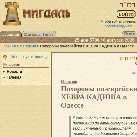
Чтобы войти, сначала
зарегистрируйтесь
.
25 ава 5786 / 8 августа 2026
Главная
>
Из жизни
>
Похороны по-еврейски с ХЕВРА КАДИША в Одессе
На главную страницу
15.11.201
S
Из жизни
Новости
Галерея
Из жизни
Похороны по-еврейски
ХЕВРА КАДИША в
Одессе
В связи с большим потоком вопросо
погребении по еврейскому обычаю
взяли интервью у руководителя
погребального братства Хевра К