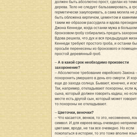
должен быть абсолютно прост, сделан из темн
дерева. Тело не следует бальзамировать, а гр
герметически закупоривать, а сама могила не
быть обложена кирпичом, цементом и камнями
таким же образом рассудила и вдова президе
Джона Кеннеди, когда останки мужа в большом
бронзовом гробу собирались предать захорон
Вдова решила, что дух и вся предыдущая жиз
Кеннеди требуют простого гроба, и останки бы
просьбе перенесены из бронзового и помеще
простой деревянный гроб.
–
А в какой срок необходимо произвести
захоронение?
– Абсолютное требование еврейского Закона 
похоронить умершего в день его смерти. И хо
еще до захода солнца. Бывают, конечно, и иск
Так, например, откладывают похороны, если ж
сына, который должен говорить кадиш, но есл
месте есть другой сын, который может говорит
то похороны не откладывают.
–
Цветочки, веночки?
– Что касается, венков, то это, несомненно, я
символ. И для евреев вещь очевидно неприем
цветами, вроде, не так все очевидно. Но если
покопаться в истории, то это тоже вполне язы