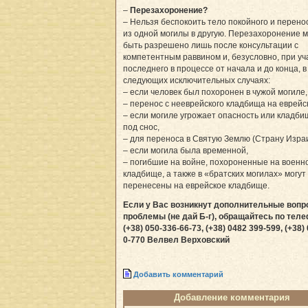
–
Перезахоронение?
– Нельзя беспокоить тело покойного и перено
из одной могилы в другую. Перезахоронение 
быть разрешено лишь после консультации с
компетентным раввином и, безусловно, при уч
последнего в процессе от начала и до конца, в
следующих исключительных случаях:
– если человек был похоронен в чужой могиле,
– перенос с нееврейского кладбища на еврейс
– если могиле угрожает опасность или кладби
под снос,
– для переноса в Святую Землю (Страну Израи
– если могила была временной,
– погибшие на войне, похороненные на военн
кладбище, а также в «братских могилах» могут
перенесены на еврейское кладбище.
Если у Вас возникнут дополнительные вопр
проблемы (не дай Б-г), обращайтесь по тел
(+38) 050-336-66-73, (+38) 0482 399-599, (+38)
0-770 Велвел Верховский
Добавить комментарий
Добавление комментария