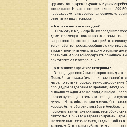
круглосуточно,
кроме Субботы и дней еврейс
праздников
. И даже в эти дни телефон 399-59
переадресует ваш звонок на нееврея, которы
ответит на ваши вопросы
–
А что же делать в эти дни?
– В Субботу и в дни еврейских праздников хор
даже перемещать покойника категорически
запрещено. Но все же, стоит прийти в синагог
того чтобы, во-первых, сообщить о случившемс
вторых, получить консультацию о том, как дос
правильным образом содержать покойного и к
приготовиться к захоронению.
–
А что такое еврейские похороны?
– В процедуре еврейских похорон есть два эта
Первый – это таара (очищение, омовение) и в
квура, то есть непосредственно захоронение. 
процедуры разделены во времени, иногда их
выполняют одни и те же люди, а иногда – раз
поскольку женщины омывают женщин, а мужчи
мужчин. И это обязательно должны быть евре
хорошо бы, чтобы эти люди были богобоязнен
поскольку, как мы уже сказали, весь обряд связ
святостью. Принято у евреев со времен Эзры 
Нехемии шить особые одежды для покойного 
тахрихим. Это штаны рубаха, китл и пр., – по