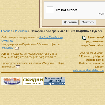
Главная
>
Из жизни
>
Похороны по-еврейски с ХЕВРА КАДИША в Одессе
Сайт создан и поддерживается
Клубом Еврейского
Замечания/
Студента
предложения
Международного Еврейского Общинного Центра
по работе сайта
«Мигдаль»
.
2026-08-08 05:27:34
Адрес:
г.
Одесса
,
ул. Малая Арнаутская, 46-а.
// Powered by
Migdal
Тел.:
(+38 048) 770-18-69
,
(+38 048) 770-18-61
.
website kernel
Председатель правления
центра
«Мигдаль»
—
Кира
Вебмастер живет по
Верховская
.
адресу
webmaster@migdal.org.ua