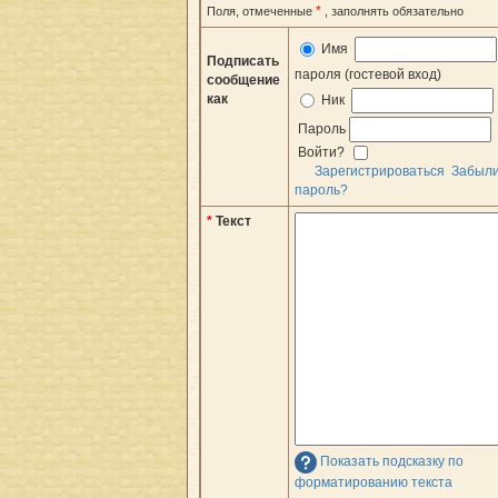
*
Поля, отмеченные
, заполнять обязательно
Имя
Подписать
пароля (гостевой вход)
сообщение
как
Ник
Пароль
Войти?
Зарегистрироваться
Забыл
пароль?
*
Текст
Показать подсказку по
форматированию текста