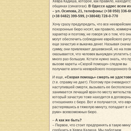
Хевра Кадиша, которое, как правило, находитс
общинах (синагогах).
В Одессе адрес всем и
– ул. Осипова, 21, телефоны: (+38 050) 336-6
(+38 0482) 399-599, (+38048) 728-0-770
Хочу сразу предупредить, что все нееврейские
похоронные бюро носят, как правило, коммерч
характер и поэтому, не говоря уж о том, что он
могут обеспечить соблюдение еврейского риту
еще зачастую и выкачка денег. Называя снача
сумму, они привлекают дешевизной, но на пов
оказывается, что человек вынужден уплатить 
много раз большую. Кстати нужно знать, что п
вызове кареты «Скорой помощи» следом вы
получаете агента нееврейского похоронного б
И еще,
«Скорая помощь» смерть не удостов
(т.е. справку не дает). Поэтому при очевиднос
наступившей смерти, вызывать ее бесполезно
занимается лечащий врач по месту жительств
который зачастую тоже находится в договорн
отношениях с бюро. Вот и получается, что евр
растерявшись в тяжелую минуту, попадает в 
руки» всевозможных бюро.
–
А как же быть?
– Первое, что стоит предпринять в такую минут
сообщить в Хевра Кадиша. Мы работаем