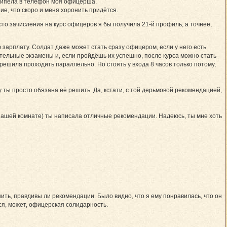
ошипела в телефон моя офицерша.
ие, что скоро и меня хоронить придётся.
сто зачисления на курс офицеров я бы получила 21-й профиль, а точнее,
 зарплату. Солдат даже может стать сразу офицером, если у него есть
ительные экзамены и, если пройдёшь их успешно, после курса можно стать
ешила проходить параллельно. Но стоять у входа 8 часов только потому,
 ты просто обязана её решить. Да, кстати, с той дерьмовой рекомендацией,
 в нашей комнате) ты написала отличные рекомендации. Надеюсь, ты мне хоть
ть, правдивы ли рекомендации. Было видно, что я ему понравилась, что он
ся, может, офицерская солидарность.