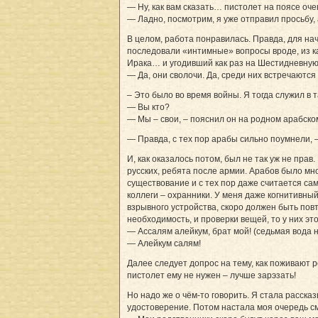
— Ну, как вам сказать… пистолет на поясе оч
— Ладно, посмотрим, я уже отправил просьбу, 
В целом, работа понравилась. Правда, для нач
последовали «интимные» вопросы вроде, из к
Ирака… и угодивший как раз на Шестидневную
— Да, они сволочи. Да, среди них встречаются
– Это было во время войны. Я тогда служил в
— Вы кто?
— Мы – свои, – пояснил он на родном арабском 
— Правда, с тех пор арабы сильно поумнели, –
И, как оказалось потом, был не так уж не пра
русских, ребята после армии. Арабов было мно
существование и с тех пор даже считается сам
коллеги – охранники. У меня даже когнитивный
взрывного устройства, скоро должен быть повт
необходимость, и проверки вещей, то у них эт
— Ассалям алейкум, брат мой! (седьмая вода н
— Алейкум салям!
Далее следует допрос на тему, как поживают ро
пистолет ему не нужен – лучше зарэзать!
Но надо же о чём-то говорить. Я стала расска
удостоверение. Потом настала моя очередь с