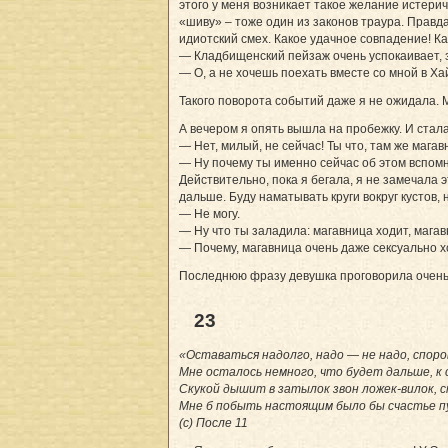
этого у меня возникает такое желание истерич
«шиву» – тоже один из законов траура. Правд
идиотский смех. Какое удачное совпадение! К
— Кладбищенский пейзаж очень успокаивает, 
— О, а не хочешь поехать вместе со мной в Ха
Такого поворота событий даже я не ожидала. М
А вечером я опять вышла на пробежку. И стал
— Нет, милый, не сейчас! Ты что, там же магав
— Ну почему ты именно сейчас об этом вспомн
Действительно, пока я бегала, я не замечала 
дальше. Буду наматывать круги вокруг кустов, 
— Не могу.
— Ну что ты заладила: магавница ходит, магав
— Почему, магавница очень даже сексуально х
Последнюю фразу девушка проговорила очень 
23
«Оставаться надолго, надо — не надо, споро
Мне осталось немного, что будет дальше, к
Скукой дышит в затылок звон ложек-вилок, с
Мне б побыть настоящим было бы счастье п
(с) После 11