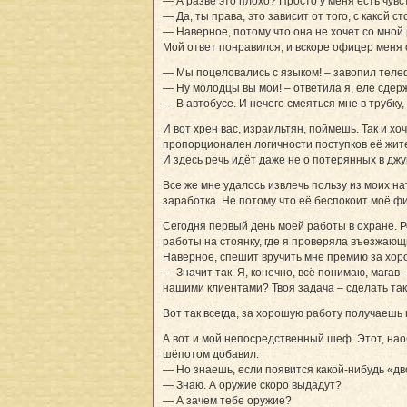
— А разве это плохо? Просто у меня есть чувс
— Да, ты права, это зависит от того, с како
— Наверное, потому что она не хочет со мной 
Мой ответ понравился, и вскоре офицер меня 
— Мы поцеловались с языком! – завопил теле
— Ну молодцы вы мои! – ответила я, еле сдерж
— В автобусе. И нечего смеяться мне в трубк
И вот хрен вас, израильтян, поймешь. Так и х
пропорционален логичности поступков её жител
И здесь речь идёт даже не о потерянных в джу
Все же мне удалось извлечь пользу из моих 
заработка. Не потому что её беспокоит моё ф
Сегодня первый день моей работы в охране. Р
работы на стоянку, где я проверяла въезжающ
Наверное, спешит вручить мне премию за хор
— Значит так. Я, конечно, всё понимаю, магав 
нашими клиентами? Твоя задача – сделать так,
Вот так всегда, за хорошую работу получаешь 
А вот и мой непосредственный шеф. Этот, наоб
шёпотом добавил:
— Но знаешь, если появится какой-нибудь «
— Знаю. А оружие скоро выдадут?
— А зачем тебе оружие?