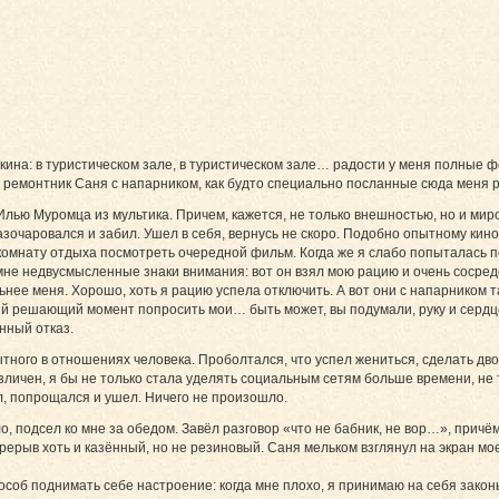
кина: в туристическом зале, в туристическом зале… радости у меня полные 
 и ремонтник Саня с напарником, как будто специально посланные сюда меня р
лью Муромца из мультика. Причем, кажется, не только внешностью, но и миро
разочаровался и забил. Ушел в себя, вернусь не скоро. Подобно опытному кино
 комнату отдыха посмотреть очередной фильм. Когда же я слабо попыталась пер
мне недвусмысленные знаки внимания: вот он взял мою рацию и очень сосред
ьнее меня. Хорошо, хоть я рацию успела отключить. А вот они с напарником 
ый решающий момент попросить мои… быть может, вы подумали, руку и сердце
нный отказ.
ного в отношениях человека. Проболтался, что успел жениться, сделать двоих
азличен, я бы не только стала уделять социальным сетям больше времени, не
, попрощался и ушел. Ничего не произошло.
ло, подсел ко мне за обедом. Завёл разговор «что не бабник, не вор…», причё
рерыв хоть и казённый, но не резиновый. Саня мельком взглянул на экран мо
пособ поднимать себе настроение: когда мне плохо, я принимаю на себя закон