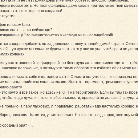
тво такта. Я не лезу командовать, не имея соответствующих полномочий.
й стороны посмотреть. Но твоя офицерша даже самые нейтральные твои качест
расставаться, я хорошая солдатка!
отпустил.
фон голосом Шир.
ивая смех, – а ты сейчас где?
у, извращенец! Это вмешательство в частную жизнь полицейской!
очется задорно добавить по-задорновски: я живу в непобедимой стране. Отчег
ей – уж лучше мы сами не будем знать, что у нас на уме, чтоб враги не дог
нглях коленах.
натянутых отношений с офицершей: он без труда дала мне «меюхедет» — тр
инансовое положение, а потому что таким образом это избавит её от меня на
ешила показать себя в выгодном свете. Отчасти получилось – я произвела н
ие машины, прибежал сам начальник объекта – огромного, громадного суперм
ошую работу.
– это круто и все такое, но здесь не КПП на территориях. Если вы там так про
 чтобы люди думали, что они в безопасности, проверяй не дольше 5 секунд, а 
не премию, а пару ласковых. И правильно, работать надо настолько хорошо, 
орот, похвалил. Кажется, у них конфликт. Но клиент всегда прав, поэтому мо
двоюродный брат»…