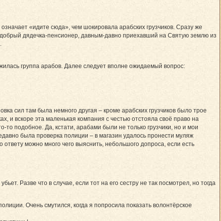
о означает «идите сюда», чем шокировала арабских грузчиков. Сразу же
… добрый дядечка-пенсионер, давным-давно приехавший на Святую землю из
.
ожилась группа арабов. Далее следует вполне ожидаемый вопрос:
новка сил там была немного другая – кроме арабских грузчиков было трое
ах, и вскоре эта маленькая компания с честью отстояла своё право на
-то подобное. Да, кстати, арабами были не только грузчики, но и мои
. Недавно была проверка полиции – в магазин удалось пронести муляж
по ответу можно много чего выяснить, небольшого допроса, если есть
бьет. Разве что в случае, если тот на его сестру не так посмотрел, но тогда
 полиции. Очень смутился, когда я попросила показать волонтёрское