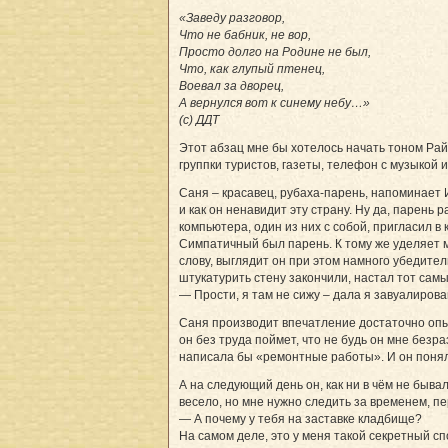
«Заведу разговор,
Что не бабник, не вор,
Просто долго на Родине не был,
Что, как глупый птенец,
Воевал за дворец,
А вернулся вот к синему небу…»
(с) ДДТ
Этот абзац мне бы хотелось начать тоном Рай
группки туристов, газеты, телефон с музыкой
Саня – красавец, рубаха-парень, напоминает И
и как он ненавидит эту страну. Ну да, парень 
компьютера, один из них с собой, пригласил в
Симпатичный был парень. К тому же уделяет 
слову, выглядит он при этом намного убедител
штукатурить стену закончили, настал тот сам
— Прости, я там не сижу – дала я завуалирова
Саня производит впечатление достаточно опыт
он без труда поймет, что не будь он мне безр
написала бы «ремонтные работы». И он понял
А на следующий день он, как ни в чём не быва
весело, но мне нужно следить за временем, пе
— А почему у тебя на заставке кладбище?
На самом деле, это у меня такой секретный с