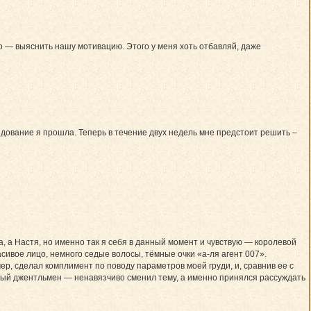
 — выяснить нашу мотивацию. Этого у меня хоть отбавляй, даже
едование я прошла. Теперь в течение двух недель мне предстоит решить –
а, а Настя, но именно так я себя в данный момент и чувствую — королевой
расивое лицо, немного седые волосы, тёмные очки «а-ля агент 007».
ер, сделал комплимент по поводу параметров моей груди, и, сравнив ее с
инный джентльмен — ненавязчиво сменил тему, а именно принялся рассуждать