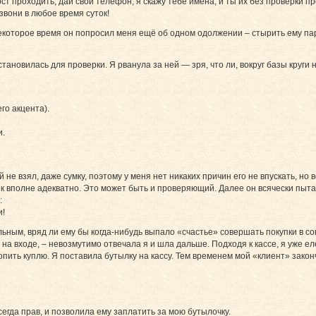
т проходить, дай свой телефон, я скажу тебе имена, и ты их без проверки п
звони в любое время суток!
екоторое время он попросил меня ещё об одном одолжении – стырить ему пару 
ановилась для проверки. Я рванула за ней — зря, что ли, вокруг базы круги
го акцента).
и.
 не взял, даже сумку, поэтому у меня нет никаких причин его не впускать, но
ек вполне адекватно. Это может быть и проверяющий. Далее он всячески пы
:
и!
льным, вряд ли ему бы когда-нибудь выпало «счастье» совершать покупки в 
 на входе, – невозмутимо отвечала я и шла дальше. Подходя к кассе, я уже е
попить куплю. Я поставила бутылку на кассу. Тем временем мой «клиент» закон
сегда прав, и позволила ему заплатить за мою бутылочку.