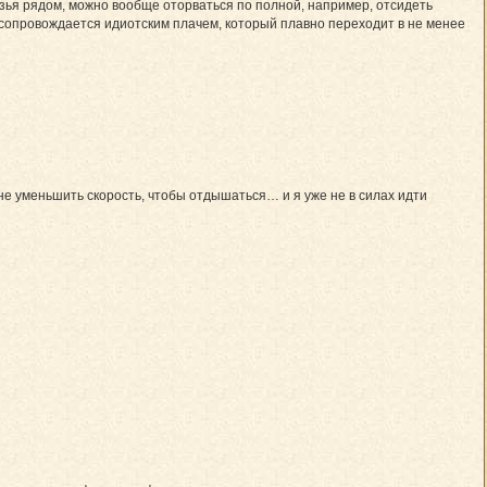
рузья рядом, можно вообще оторваться по полной, например, отсидеть
е сопровождается идиотским плачем, который плавно переходит в не менее
мне уменьшить скорость, чтобы отдышаться… и я уже не в силах идти