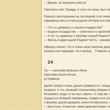
— Держи, за хорошую работу!
Смеялись оба. Правда, я так и не знаю, был л
Пришло приглашение на последний этап перед
офицерша мне в этом разделе пятёрку постав
— Что ты думаешь о нашем государстве?
— Бедное государство, – ответила я с ироние
— А что ты думаешь о жертвах нашей Родине
— Жизнь отдам нашей Родине! Честь – никому
Офицер сказал, что я очень качественная дев
боевые или офицеры. Ну и выбор… Главное, и 
24
Ты — королева бабуина, Инна...
Королева Кинга-Конга...
(с) Бумбокс
Далее бабуин очень удачно рифмуется с бедуин
бедуина. А что, бывший спецназовец-бедуин не
Возможно, когда-то он был «мачо». К тому же
грудью его бывшей любовницы, подвёл итог в 
о формах других девушек, клиенток магазина,
— Кристина, посмотри, какая девочка! Какая т