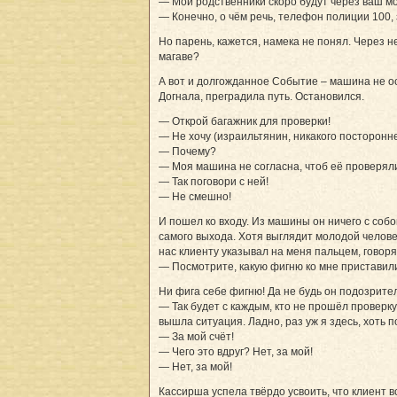
— Мои родственники скоро будут через ваш мос
— Конечно, о чём речь, телефон полиции 100, 
Но парень, кажется, намека не понял. Через н
магаве?
А вот и долгожданное Событие – машина не ост
Догнала, преградила путь. Остановился.
— Открой багажник для проверки!
— Не хочу (израильтянин, никакого посторонне
— Почему?
— Моя машина не согласна, чтоб её проверял
— Так поговори с ней!
— Не смешно!
И пошел ко входу. Из машины он ничего с собой
самого выхода. Хотя выглядит молодой челов
нас клиенту указывал на меня пальцем, говоря
— Посмотрите, какую фигню ко мне приставил
Ни фига себе фигню! Да не будь он подозрите
— Так будет с каждым, кто не прошёл проверку
вышла ситуация. Ладно, раз уж я здесь, хоть 
— За мой счёт!
— Чего это вдруг? Нет, за мой!
— Нет, за мой!
Кассирша успела твёрдо усвоить, что клиент в