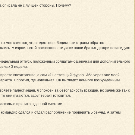
ва описала не с лучшей стороны. Почему?
о-то мне кажется, что индекс непобедимости страны обратно
адались. А израильской раскованности даже наши братья-дикари позавидуют.
ёхнедельный отпуск, положенный солдатам-одиночкам для дополнительного
 целых 3 недели.
е просто впечатление, а самый настоящий фурор. Ибо через час моей
аркета. Спросил, где новенькая. Он выглядит немного возбуждённым.
веряете палестинцев, я спокоен за безопасность граждан, но зачем же так с
то они пугаются, вдруг теракт готовится.
насколько принято в данной системе.
й командир сдался и отдал распоряжение проверять 5 секунд. А затем