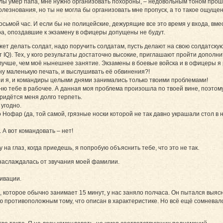
Эллы умер папа, мне нужно организовать похороны, – недовольным тоном пр
лезнования, но ты не могла бы организовать мне пропуск, а то такое ощущен
осьмой час. И если бы не полицейские, дежурящие все это время у входа, вме
тра, опоздавшие к экзамену в офицеры допущены не будут.
ет делать солдат, надо поручить солдатам, пусть делают на свою солдатскую
 IQ). Тех, у кого результаты достаточно высокие, приглашают пройти дополн
учше, чем моё нынешнее занятие. Экзамены в боевые войска и в офицеры я р
ну маленькую печать, и выслушивать её обвинения?!
б и я, и командиры целыми днями занимались только твоими проблемами!
ню тебе в рабочее. А данная моя проблема произошла по твоей вине, поэтому
ридётся меня долго терпеть.
 угодно.
то Нофар (да, той самой, грязные носки которой не так давно украшали стол
 А вот командовать – нет!
 на глаз, когда приедешь, я попробую объяснить тебе, что это не так.
 наслаждалась от звучания моей фамилии.
тивации.
оторое обычно занимает 15 минут, у нас заняло полчаса. Он пытался выясни
ю противоположным тому, что описан в характеристике. Но всё ещё сомневал