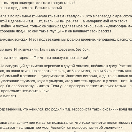
ень выгодно подчеркивает мою тонкую талию!
а пока придется так. Возьми газовый.
ала я по привычке крикнула клиентам «таалу он!», что в переводе с арабског
акой я деревни и т.д… Эх, знали бы вы, ребята… а напарник мой чего стоит
 войну. И похоже, только он здесь разделяет моё отношение к «двоюродным»
 хорошие люди. Но они такие глупцы – и он начинает свой рассказ.
 танковых войсках. И вот подъезжаем мы к одной деревне, неподалеку распол
языке. И их впустили. Так и взяли деревню, без боя.
 отметил старик. — Так что ты поаккуратнее с ними!
в. На следующий день меня перевели в другой магазин, поближе к дому. Расста
го, но наши отчаянно сопротивлялись, их было мало, но они были в тельняшк
ой сильной в регионе… супермаркета. Знакомая история, я где-то слышала что
 диссонанс случился, когда я увидела, что у них есть оружие, а у меня – нет
ор. От арабов толку никакого. Если у нас проверка состоит из приветствия – 
о происходит несколько иначе:
а киселе)
дственники, кто женился, кто родил и т.д. Террориста такой охранник вряд ли у
зывать напарнику про магав, он похвастался, что тоже является волонтёром в
мущаться – услышав про мост Алленби, он попросил меня об одолжении: