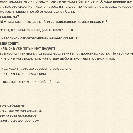
ески заржать, что ни о каком трауре не может быть и речи. А когда верные д
а, у нас это сидение плавно переходит в курение кальяна под музыку, которо
ажется, я нашла способ отмазаться от Сани.
знаешь ли?
йфу, там как раз выставка бальзамированных трупов проходит!
ожет, всё таки стоит подумать насчёт него?
а невольной свидетельницей некоего события:
ница ходит!
ила, она уже пятый круг делает!
эту парочку (танкиста и девушку-водителя) в придорожных кустах. Но стоило 
ничего не могу поделать, мне стало любопытно, чем это закончится.
ница ходит… это же совсем не сексуально!
одит: туда-сюда, туда-сюда…
томным голосом. – спокойной ночи!
в не избежать,
 счастью не мне решать.
мех сквозь презрение,
усть лишь мгновение»