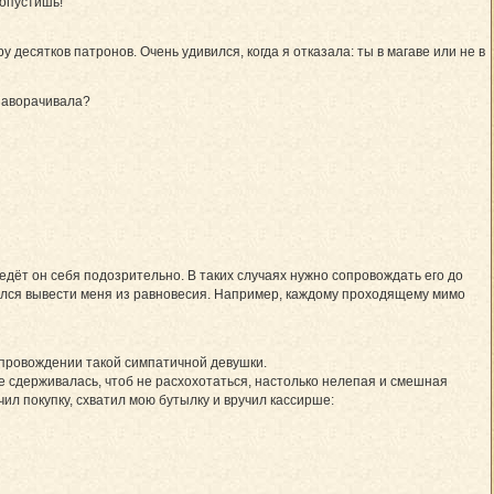
ропустишь!
десятков патронов. Очень удивился, когда я отказала: ты в магаве или не в
 наворачивала?
 ведёт он себя подозрительно. В таких случаях нужно сопровождать его до
тался вывести меня из равновесия. Например, каждому проходящему мимо
сопровождении такой симпатичной девушки.
ле сдерживалась, чтоб не расхохотаться, настолько нелепая и смешная
чил покупку, схватил мою бутылку и вручил кассирше: