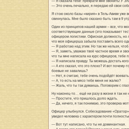
— Я сказала тебе: прекрати мне звонить! У 
— Это очень печально, я передаю ей свои собо
Я стою около базы «кирия» в Тель-Авиве уже в
свихнулась. Мне было сказано быть там в 9 у
Один из принципов нашей армии – все, что мож
соответствующие данные (это показывает тест
офицером логистики. Офисная должность, но л
что моя офицерша забыла поставить всего од
— Я работаю над этим. Но так же нельзя, что
— Я, заметь, уважаю твоё частное время и зво
что ты мне написала на курс офицеров, тебе п
— Я написала правду. Ты можешь достать кого
— А кто сказал, что это плохо? И вот почему-
боевые не завалишь?
— Нет, я считаю, тебе очень подойдёт воевать.
— А, то есть на мясо тебе меня не жалко?
— Жаль, что ты так думаешь. Поговорим с глазу
Ну наконец-то… ещё ни разу в жизни я так не
— Простите, что пришлось долго ждать.
— Да, ничего, я так понимаю, это проверка мо
Офицер улыбнулся. Собеседование «Оратор», к
увидел человека с характером почти полность
— Вот тут написано, что ты не доминантная.