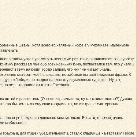
форменные штаны, хотя всего-то халявный кофе в VIP-комнате, маленькие
азвлекать.
воззрением: успел упомянуть несколько раз, как его привлекает все русское
критику рассказал мне обо всех новинках кино, похвастался тем, что у него 3
евести тему на книги, гордо заявил, что книг не читает. Жаль.
оточенно материт моё начальство, не забывая вставить кодовые фразы. К
танцуют «Лебединое озеро» на глазах у изумленных туристов. Ну вот,
, но нет – координаты в сети Facebook.
 детей и развестись. (Она же израильтянка, ну как с ними можно?) Думаю,
 только бы оставила ему свои координаты, но и в графе «интересы»
м, первое утверждение довольно сомнительно. Все это, конечно, очень
его мобильного.
ы траура и, для пущей убедительности, ставлю кладбище на заставку. После