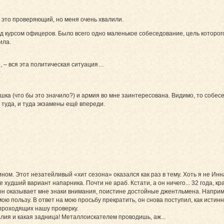
и это проверяющий, но меня очень хвалили.
 курсом офицеров. Было всего одно маленькое собеседование, цель которого
ила.
й, – вся эта политическая ситуация…
?
.
ушка (что бы это значило?) и армия во мне заинтересована. Видимо, то собес
туда, и туда экзамены ещё впереди.
ом. Этот незатейливый «хит сезона» оказался как раз в тему. Хоть я не Инн
 худший вариант напарника. Почти не араб. Кстати, а он ничего... 32 года, к
, он оказывает мне знаки внимания, поистине достойные джентльмена. Наприм
мою пользу. В ответ на мою просьбу прекратить, он снова поступил, как ист
 проходящих нашу проверку.
алия и какая задница! Металлоискателем проводишь, аж...