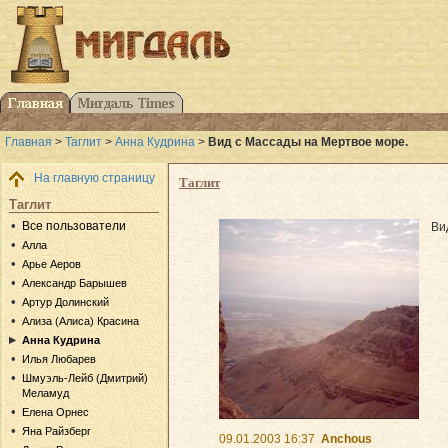
Главная
>
Таглит
>
Анна Кудрина
>
Вид с Массады на Мертвое море.
На главную страницу
Таглит
Таглит
Все пользователи
Ви
Алла
Арье Аеров
Александр Барышев
Артур Долинский
Ализа (Алиса) Красина
Анна Кудрина
Илья Любарев
Шмуэль-Лейб (Дмитрий)
Меламуд
Елена Орнес
Яна Райзберг
09.01.2003 16:37
Anchous