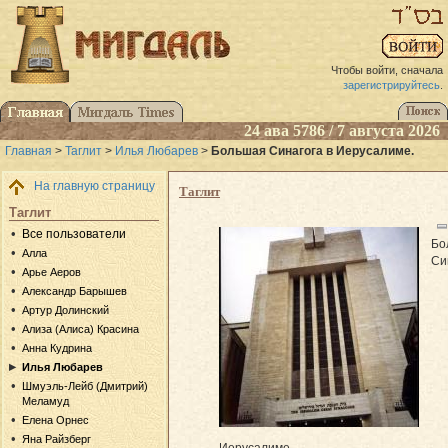
Чтобы войти, сначала
зарегистрируйтесь
.
24 ава 5786 / 7 августа 2026
Главная
>
Таглит
>
Илья Любарев
>
Большая Синагога в Иерусалиме.
На главную страницу
Таглит
Таглит
Все пользователи
Бо
Алла
Си
Арье Аеров
Александр Барышев
Артур Долинский
Ализа (Алиса) Красина
Анна Кудрина
Илья Любарев
Шмуэль-Лейб (Дмитрий)
Меламуд
Елена Орнес
Яна Райзберг
Иерусалиме.