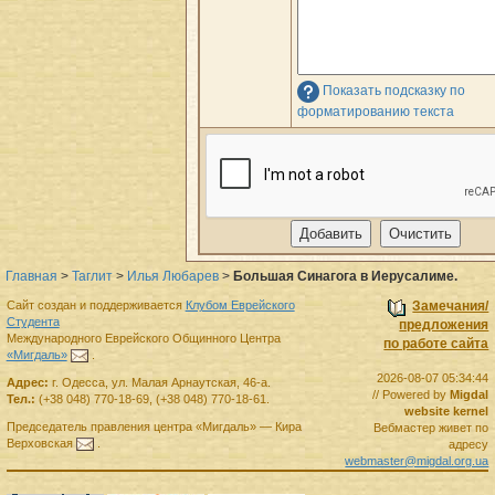
Показать подсказку по
форматированию текста
Главная
>
Таглит
>
Илья Любарев
>
Большая Синагога в Иерусалиме.
Сайт создан и поддерживается
Клубом Еврейского
Замечания/
Студента
предложения
Международного Еврейского Общинного Центра
по работе сайта
«Мигдаль»
.
2026-08-07 05:34:44
Адрес:
г.
Одесса
,
ул. Малая Арнаутская, 46-а.
// Powered by
Migdal
Тел.:
(+38 048) 770-18-69
,
(+38 048) 770-18-61
.
website kernel
Председатель правления
центра
«Мигдаль»
—
Кира
Вебмастер живет по
Верховская
.
адресу
webmaster@migdal.org.ua