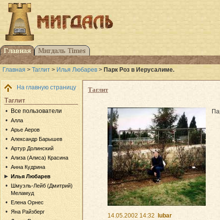
Главная
>
Таглит
>
Илья Любарев
>
Парк Роз в Иерусалиме.
На главную страницу
Таглит
Таглит
Все пользователи
Па
Алла
Арье Аеров
Александр Барышев
Артур Долинский
Ализа (Алиса) Красина
Анна Кудрина
Илья Любарев
Шмуэль-Лейб (Дмитрий)
Меламуд
Елена Орнес
Яна Райзберг
14.05.2002 14:32
lubar