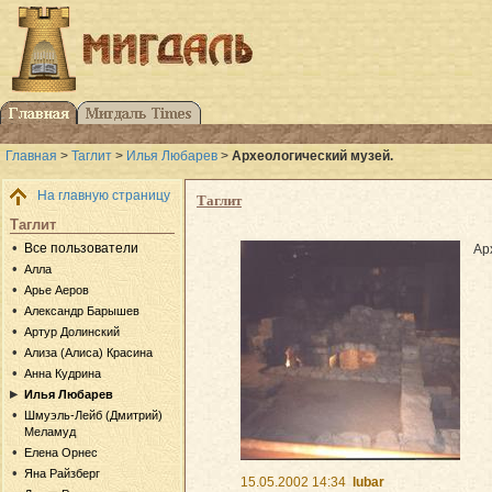
Главная
>
Таглит
>
Илья Любарев
>
Археологический музей.
На главную страницу
Таглит
Таглит
Все пользователи
Ар
Алла
Арье Аеров
Александр Барышев
Артур Долинский
Ализа (Алиса) Красина
Анна Кудрина
Илья Любарев
Шмуэль-Лейб (Дмитрий)
Меламуд
Елена Орнес
Яна Райзберг
15.05.2002 14:34
lubar