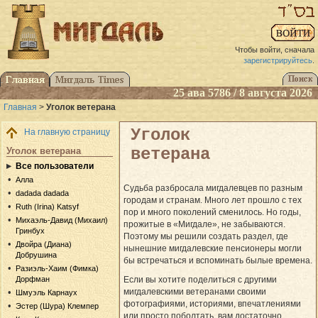
Чтобы войти, сначала
зарегистрируйтесь
.
25 ава 5786 / 8 августа 2026
Главная
>
Уголок ветерана
Уголок
На главную страницу
ветерана
Уголок ветерана
Все пользователи
Алла
Судьба разбросала мигдалевцев по разным
dadada dadada
городам и странам. Много лет прошло с тех
Ruth (Irina) Katsyf
пор и много поколений сменилось. Но годы,
Михаэль-Давид (Михаил)
прожитые в «Мигдале», не забываются.
Гринбух
Поэтому мы решили создать раздел, где
Двойра (Диана)
нынешние мигдалевские пенсионеры могли
Добрушина
бы встречаться и вспоминать былые времена.
Разиэль-Хаим (Фимка)
Если вы хотите поделиться с другими
Дорфман
мигдалевскими ветеранами своими
Шмуэль Карнаух
фотографиями, историями, впечатлениями
Эстер (Шура) Клемпер
или просто поболтать, вам достаточно