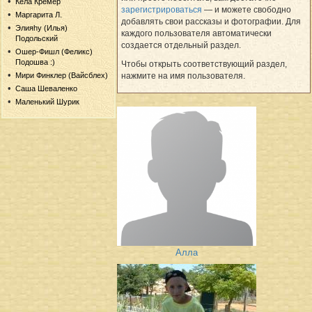
Кела Кремер
зарегистрироваться
— и можете свободно
Маргарита Л.
добавлять свои рассказы и фотографии. Для
Элияhу (Илья)
каждого пользователя автоматически
Подольский
создается отдельный раздел.
Ошер-Фишл (Феликс)
Подошва :)
Чтобы открыть соответствующий раздел,
нажмите на имя пользователя.
Мири Финклер (Вайсблех)
Саша Шеваленко
Маленький Шурик
Алла