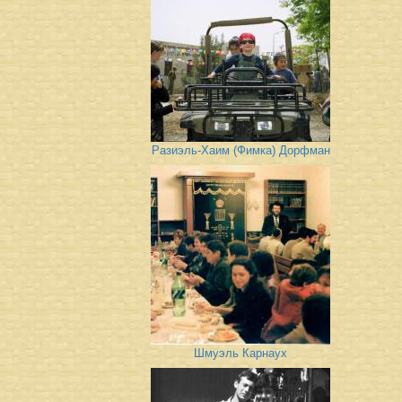
Разиэль-Хаим (Фимка) Дорфман
Шмуэль Карнаух