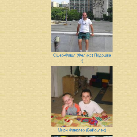
Ошер-Фишл (Феликс) Подошва
:)
Мири Финклер (Вайсблех)