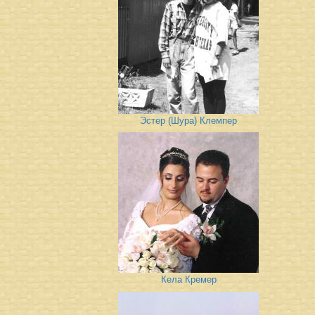
Эстер (Шура) Клемпер
Кела Кремер