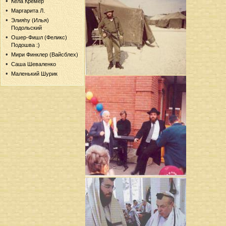
Кела Кремер
Маргарита Л.
Элияhу (Илья)
Подольский
Ошер-Фишл (Феликс)
Подошва :)
Мири Финклер (Вайсблех)
Саша Шеваленко
Маленький Шурик