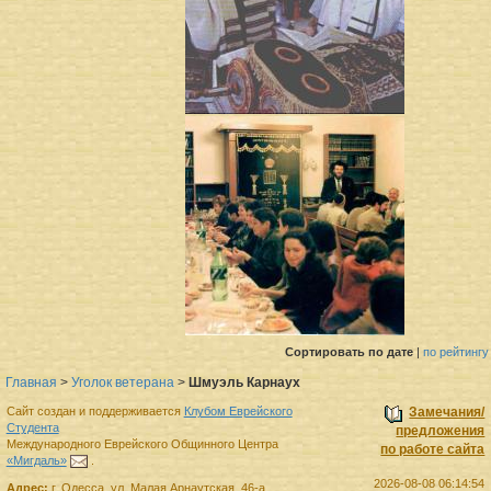
Сортировать
по дате
|
по рейтингу
Главная
>
Уголок ветерана
>
Шмуэль Карнаух
Сайт создан и поддерживается
Клубом Еврейского
Замечания/
Студента
предложения
Международного Еврейского Общинного Центра
по работе сайта
«Мигдаль»
.
2026-08-08 06:14:54
Адрес:
г.
Одесса
,
ул. Малая Арнаутская, 46-а.