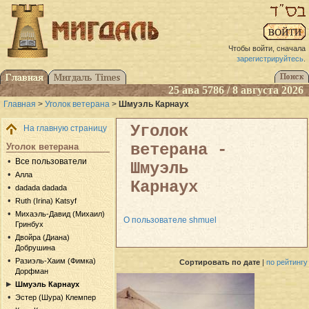
Чтобы войти, сначала
зарегистрируйтесь
.
25 ава 5786 / 8 августа 2026
Главная
>
Уголок ветерана
>
Шмуэль Карнаух
Уголок
На главную страницу
ветерана -
Уголок ветерана
Все пользователи
Шмуэль
Алла
Карнаух
dadada dadada
Ruth (Irina) Katsyf
Михаэль-Давид (Михаил)
О пользователе shmuel
Гринбух
Двойра (Диана)
Добрушина
Разиэль-Хаим (Фимка)
Сортировать
по дате
|
по рейтингу
Дорфман
Шмуэль Карнаух
Эстер (Шура) Клемпер