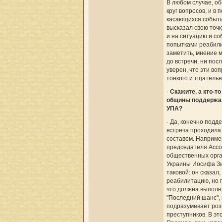
В любом случае, о
круг вопросов, и в
касающихся событи
высказал свою точк
и на ситуацию и со
попытками реабили
заметить, мнение 
до встречи, ни посл
уверен, что эти во
тонкого и тщатель
-
Скажите, а кто-то
общины поддержа
УПА?
- Да, конечно подд
встреча проходила 
составом. Наприме
председателя Ассо
общественных орга
Украины Иосифа З
таковой: он сказал
реабилитацию, но 
что должна выполн
"Последний шанс",
подразумевает роз
преступников. В эт