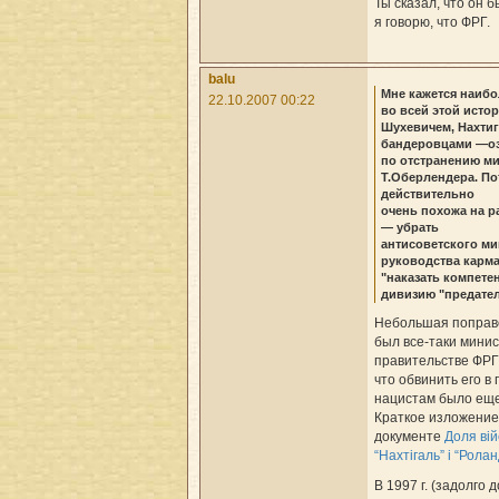
Ты сказал, что он 
я говорю, что ФРГ.
balu
Мне кажется наиб
22.10.2007 00:22
во всей этой истор
Шухевичем, Нахтиг
бандеровцами —оз
по отстранению м
Т.Оберлендера. По
действительно
очень похожа на р
— убрать
антисоветского ми
руководства карма
"наказать компете
дивизию "предате
Небольшая поправ
был все-таки минис
правительстве ФРГ
что обвинить его в
нацистам было еще
Краткое изложение 
документе
Доля ві
“Нахтігаль” і “Ролан
В 1997 г. (задолго