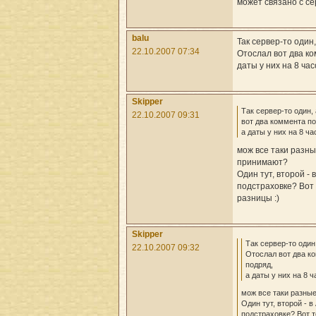
может связано с се
balu
Так сервер-то один
22.10.2007 07:34
Отослал вот два ко
даты у них на 8 ча
Skipper
Так сервер-то один,
22.10.2007 09:31
вот два коммента по
а даты у них на 8 ч
мож все таки разн
принимают?
Один тут, второй - 
подстраховке? Вот 
разницы :)
Skipper
Так сервер-то один
22.10.2007 09:32
Отослал вот два к
подряд,
а даты у них на 8 
мож все таки разны
Один тут, второй - в
подстраховке? Вот т