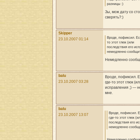
разницы :)
Зы, мож дату со с
сверять?:)
Skipper
Вроде, пофиксил. Ес
23.10.2007 01:14
то этот глюк (или
последствия его исп
немедленно сообщит
Немедленно сообща
balu
Вроде, пофиксил. 
23.10.2007 03:28
где-то этот глюк (и
исправления ;) — 
мне.
balu
Вроде, пофиксил. 
23.10.2007 13:07
где-то этот глюк (и
последствия его ис
немедленно сообщи
Немедленно сообщаю