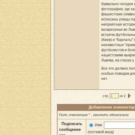
буквально сегодня 
фотографии, где з
фашистские симво
исписаны улицы го
неприятная истори
воскресенье во Льв
встреча футбольны
(Киев) и "Карпаты" 
неизвестные "прив
футболистов и бол
нацистскими выкри
Львова, на глазах у
Все это должно пол
особых поводов дл
нет.
стр.
из 2
Добавление комментар
*
Поля, отмеченные
, заполнять обязательно
Подписать
Имя
сообщение
(гостевой вход)