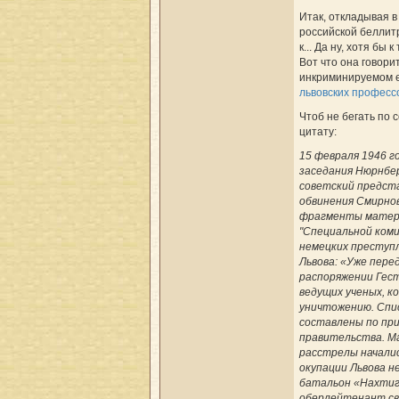
Итак, откладывая в
российской беллит
к... Да ну, хотя бы 
Вот что она говорит
инкриминируемом 
львовских професс
Чтоб не бегать по 
цитату:
15 февраля 1946 г
заседания Нюрнбе
советский предст
обвинения Смирно
фрагменты матер
"Специальной ком
немецких преступл
Львова: «Уже пере
распоряжении Гес
ведущих ученых, 
уничтожению. Спи
составлены по при
правительства. М
расстрелы началис
окупации Львова н
батальон «Нахтиг
оберлейтенант свя