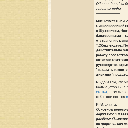
Оберлендера” за дв
згаданих подій.
———————
Мне кажется наиб
жизнеспособной во
с Шухевичем, Нах
бандеровцами —оз
отстранению мини
Т.Оберлендера. По
действительно оч
работу советстког
антисоветского ми
руководства карма
"наказать компет
дивизию "предате
PS Добавлю, что ж
Кальба, старшина "
статьи
, в том числ
событиям есть на
m
PPS: цитата:
Основним ворогом 
державности зав
російський імперія
би формі чи ідеї в