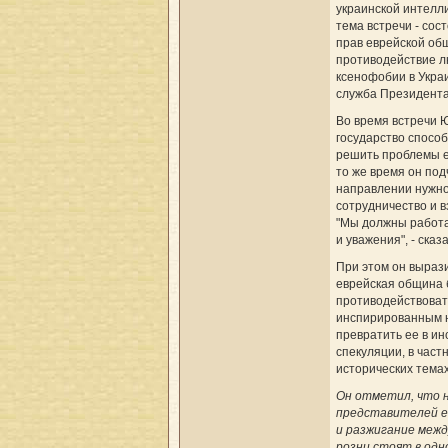
украинской интелл
тема встречи - сос
прав еврейской об
противодействие 
ксенофобии в Укра
служба Президента
Во время встречи 
государство спосо
решить проблемы е
то же время он под
направлении нужно
сотрудничество и 
"Мы должны работа
и уважения", - сказ
При этом он вырази
еврейская община 
противодействоват
инспирированным 
превратить ее в ин
спекуляции, в част
исторических темах
Он отметил, что 
представителей е
и разжигание меж
розни стоят в одн