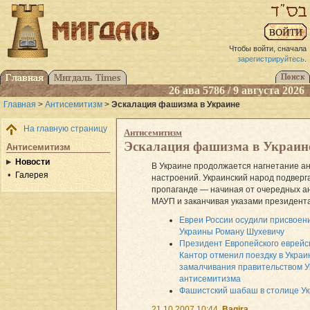
Чтобы войти, сначала
зарегистрируйтесь
.
26 ава 5786 / 9 августа 2026
Главная
>
Антисемитизм
>
Эскалация фашизма в Украине
На главную страницу
Антисемитизм
Эскалация фашизма в Украин
Антисемитизм
Новости
В Украине продолжается нагнетание а
Галерея
настроений. Украинский народ подверг
пропаганде — начиная от очередных а
МАУП и заканчивая указами президента
Евреи России осудили присвоен
Украины Роману Шухевичу
Президент Европейского еврейс
Кантор отменил поездку в Украи
замалчивания правительством У
антисемитизма
Фашистский шабаш в столице У
21.10.2007 10:44
Bagira