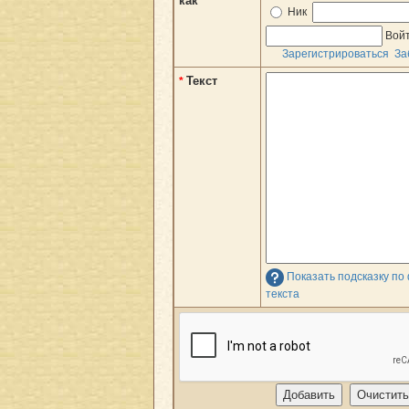
как
Ник
Вой
Зарегистрироваться
За
Текст
*
Показать подсказку п
текста