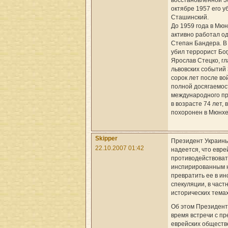
восстановленной 30
октябре 1957 его у
Сташинский.
До 1959 года в Мюн
активно работал о
Степан Бандера. В 
убил террорист Бо
Ярослав Стецко, гл
львовских событий 
сорок лет после во
полной досягаемос
международного пр
в возрасте 74 лет, в
похоронен в Мюнхе
Skipper
Президент Украин
22.10.2007 01:42
надеется, что евр
противодействоват
инспирированным 
превратить ее в ин
спекуляции, в част
исторических темах
Об этом Президент
время встречи с п
еврейских обществ