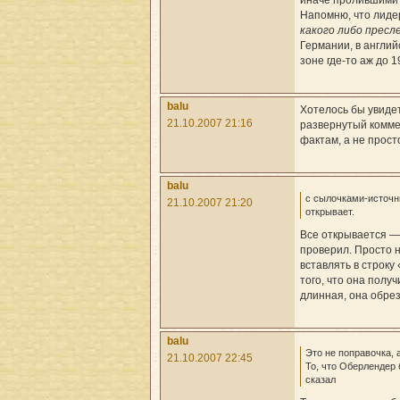
иначе пролившими 
Напомню, что лид
какого либо пресл
Германии, в англий
зоне где-то аж до 1
balu
Хотелось бы увиде
21.10.2007 21:16
развернутый комме
фактам, а не прост
balu
с сылочками-источн
21.10.2007 21:20
открывает.
Все открывается — 
проверил. Просто н
вставлять в строку
того, что она полу
длинная, она обрез
balu
Это не поправочка, 
21.10.2007 22:45
То, что Оберлендер 
сказал