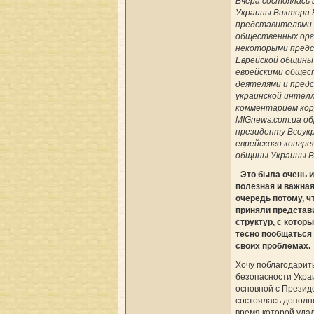
Вчера состоялась
Украины Виктора 
представителями 
общественных орг
некоторыми пред
Еврейской общины
еврейскими обще
деятелями и пред
украинской интелл
комментарием ко
MIGnews.com.ua об
президенту Всеук
еврейского конгре
общины Украины В
-
Это была очень и
полезная и важная
очередь потому, ч
приняли представ
структур, с котор
тесно пообщаться 
своих проблемах.
Хочу поблагодарит
безопасности Украи
основной с Презид
состоялась дополн
время которой уда