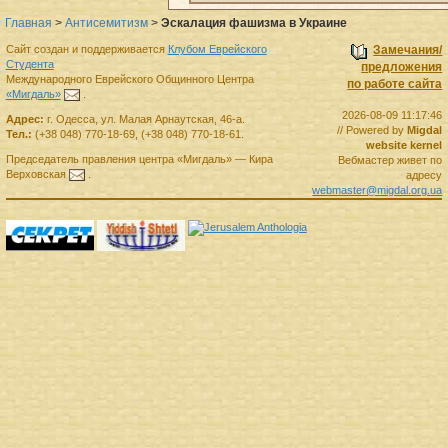
Главная
>
Антисемитизм
>
Эскалация фашизма в Украине
Сайт создан и поддерживается
Клубом Еврейского
Замечания/
Студента
предложения
Международного Еврейского Общинного Центра
по работе сайта
«Мигдаль»
.
2026-08-09 11:17:46
Адрес:
г.
Одесса
,
ул. Малая Арнаутская, 46-а.
// Powered by
Migdal
Тел.:
(+38 048) 770-18-69
,
(+38 048) 770-18-61
.
website kernel
Председатель правления
центра
«Мигдаль»
—
Кира
Вебмастер живет по
Верховская
.
адресу
webmaster@migdal.org.ua