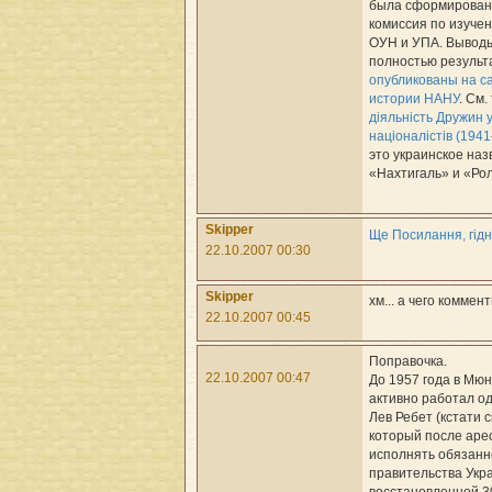
была сформирован
комиссия по изуче
ОУН и УПА. Выводы
полностью результ
опубликованы на с
истории НАНУ
. См.
діяльність Дружин 
націоналістів (194
это украинское на
«Нахтигаль» и «Рол
Skipper
Ще Посилання, гідн
22.10.2007 00:30
Skipper
хм... а чего комме
22.10.2007 00:45
Поправочка.
22.10.2007 00:47
До 1957 года в Мюн
активно работал о
Лев Ребет (кстати с
который после аре
исполнять обязанн
правительства Укр