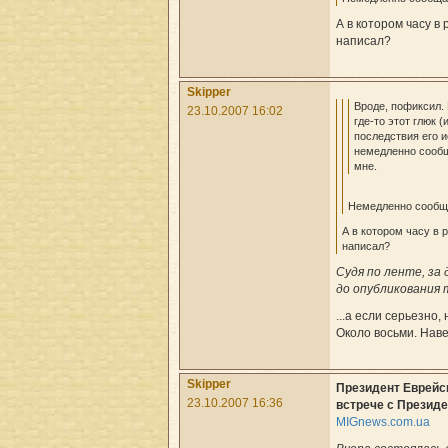
А в котором часу в
написал?
Skipper
Вроде, пофиксил.
23.10.2007 16:02
где-то этот глюк (
последствия его 
немедленно сооб
мне.
Немедленно сообща
А в котором часу в 
написал?
Cудя по ленте, за 
до опубликования т
...а если серьезно,
Около восьми. Нав
Skipper
Президент Еврейс
23.10.2007 16:36
встрече с Презид
MIGnews.com.ua