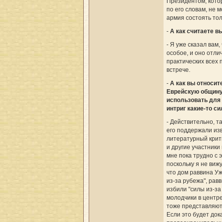
Президентом, котор
по его словам, не 
армия состоять тол
-
А как считаете в
- Я уже сказал вам,
особое, и оно отли
практических всех
встрече.
-
А как вы относит
Еврейскую общин
использовать для
интриг какие-то с
- Действительно, т
его поддержали из
литературный кри
и другие участники
мне пока трудно с 
поскольку я не вижу
что дом раввина Уж
из-за рубежа", ра
избили "силы из-за
молодчики в центр
тоже представляют 
Если это будет док