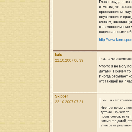
Глава государства 
отметил, что жест
проявления между
неуважения и вражд
словам, господству
взаимопонимание 
национальными об
http://www.korrespo
balu
хм... а чего коммен
22.10.2007 06:39
Что-то я не могу по
датами. Причем то 
Иногда отсылает ко
отстающей на 7 часо
Skipper
хм... а чего комме
22.10.2007 07:21
Что-то я не могу пон
датами. Причем то
проявляется, то нет
коммент с датой, о
7 часов от реальной :