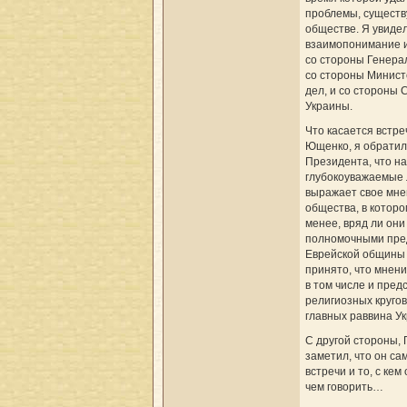
проблемы, существ
обществе. Я увиде
взаимопонимание и
со стороны Генера
со стороны Минист
дел, и со стороны
Украины.
Что касается встре
Ющенко, я обратил
Президента, что на
глубокоуважаемые 
выражает свое мне
общества, в которо
менее, вряд ли они
полномочными пре
Еврейской общины 
принято, что мне
в том числе и пред
религиозных кругов,
главных раввина У
С другой стороны,
заметил, что он с
встречи и то, с кем
чем говорить…