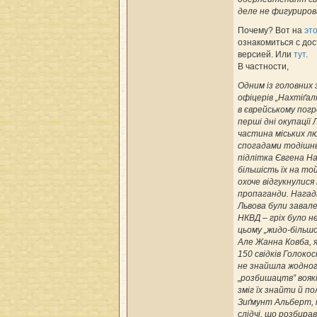
деле не фигуриров
Почему? Вот на
эт
ознакомиться с до
версией. Или
тут
.
В частности,
Одним із головних 
офіцерів „Нахтіґал
в єврейському погр
перші дні окупації Л
частина міських лю
спогадами тодішнь
підлітка Євгена Н
більшість їх на то
охоче відгукнулися
пропаганди. Нагад
Львова були завал
НКВД – гріх було н
цьому „жидо-більшо
Але Жанна Ковба, 
150 свідків Голокос
не знайшла жодног
„розбишацтв” воякі
зміг їх знайти й п
Зиґмунт Альберт, і
слідчі, що розбирав