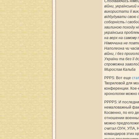
Сподіваючись німец
війни, український
використати її ви
відбудувати свою 
соборність і свобод
хвилиною походу ні
українська пробле
на верх на самому 
Німеччина не пов
Наполеона чи часі
війни, і без прого
України та без її 
спроможна заволод
Мирослав Кальба
PPPS: Вот еще
ста
Твориловой для м
конференции. Кое-
хронологии можно 
PPPPS: И последни
немаловажный фак
Косвенно, по его д
отношении военных
можно предположи
считал ОУН, УПА, Н
командиров этих ор