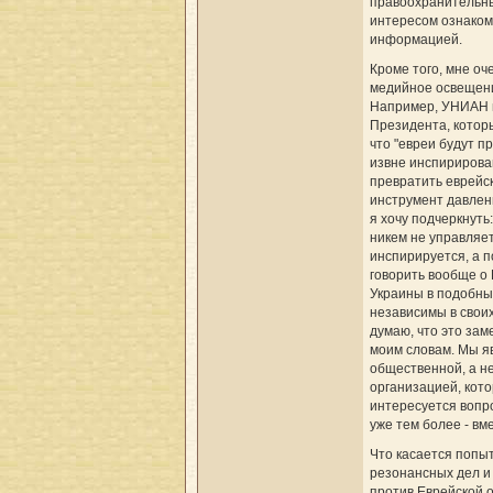
правоохранительны
интересом ознаком
информацией.
Кроме того, мне оч
медийное освещени
Например, УНИАН 
Президента, которы
что "евреи будут п
извне инспириров
превратить еврейс
инструмент давлени
я хочу подчеркнуть
никем не управляет
инспирируется, а п
говорить вообще о
Украины в подобны
независимы в своих
думаю, что это зам
моим словам. Мы я
общественной, а н
организацией, кот
интересуется вопр
уже тем более - в
Что касается попы
резонансных дел и
против Еврейской 