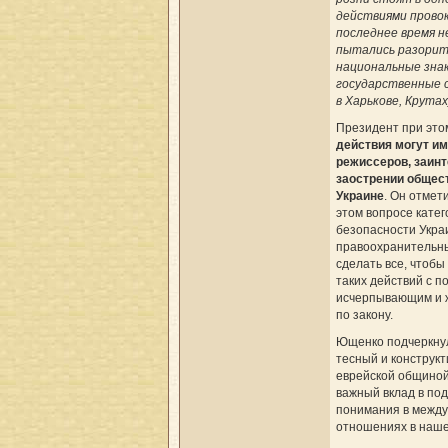
действиями прово
последнее время 
пытались разорит
национальные знак
государственные с
в Харькове, Крутах
Президент при это
действия могут и
режиссеров, заин
заострении общес
Украине
. Он отмети
этом вопросе кате
безопасности Укра
правоохранительн
сделать все, чтобы
таких действий с 
исчерпывающим и 
по закону.
Ющенко подчеркнул
тесный и конструкт
еврейской общиной 
важный вклад в под
понимания в межд
отношениях в наше