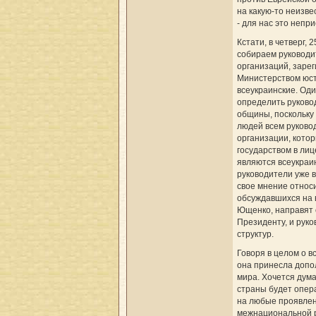
на какую-то неизве
- для нас это непр
Кстати, в четверг, 
собираем руководи
организаций, заре
Министерством юст
всеукраинские. Оди
определить руково
общины, поскольку 
людей всем руковод
организации, кото
государством в лиц
являются всеукраин
руководители уже в
свое мнение относ
обсуждавшихся на 
Ющенко, направят 
Президенту, и руко
структур.
Говоря в целом о вс
она принесла допо
мира. Хочется дума
страны будет опер
на любые проявле
межнациональной р