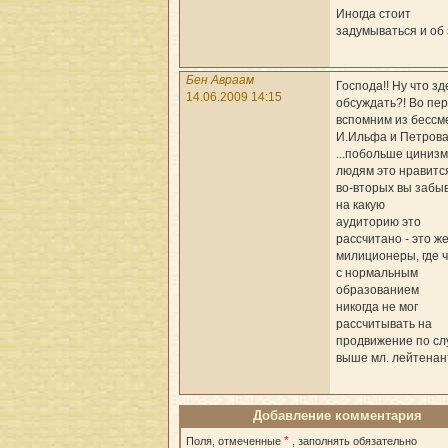
Иногда стоит
задумываться и об 
Бен Авраам
Господа!! Ну что зд
14.06.2009 14:15
обсуждать?! Во пе
вспомним из бессм
И.Ильфа и Петрова
...побольше цинизм
людям это нравится
во-вторых вы забы
на какую
аудиторию это
рассчитано - это ж
милиционеры, где 
с нормальным
образованием
никогда не мог
рассчитывать на
продвижение по сл
выше мл. лейтенан
Добавление комментария
*
Поля, отмеченные
, заполнять обязательно