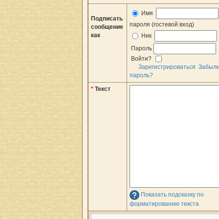
Имя
Подписать
пароля (гостевой вход)
сообщение
как
Ник
Пароль
Войти?
Зарегистрироваться
Забыл
пароль?
*
Текст
Показать подсказку по
форматированию текста