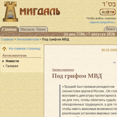
Чтобы войти, сначала
зарегистрируйтесь
.
24 ава 5786 / 7 августа 2026
Главная
>
Антисемитизм
>
Под грифом МВД
На главную страницу
30.03.2009
Антисемитизм
Новости
Галерея
Антисемитизм
Под грифом МВД
«Троцкий был прямым резидентом
сионистских кругов в России...Он ст
возглавить диктатуру пролетариата
не для того, чтобы облегчить судьбу
обездоленных трудящихся, а для то
чтобы иметь максимум возможносте
реализации установок мировых сио