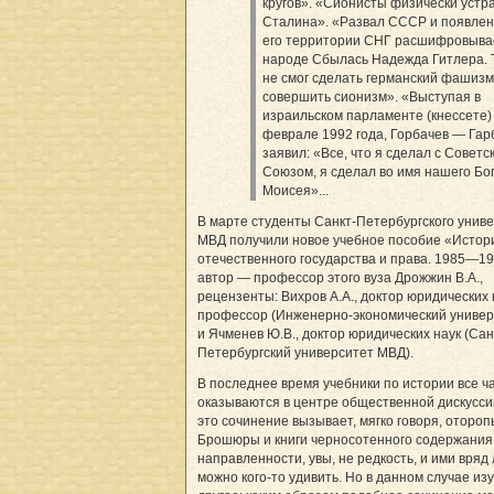
кругов». «Сионисты физически устр
Сталина». «Развал СССР и появлен
его территории СНГ расшифровыва
народе Сбылась Надежда Гитлера. Т
не смог сделать германский фашизм
совершить сионизм». «Выступая в
израильском парламенте (кнессете)
феврале 1992 года, Горбачев — Гар
заявил: «Все, что я сделал с Советс
Союзом, я сделал во имя нашего Бо
Моисея»...
В марте студенты Санкт-Петербургского унив
МВД получили новое учебное пособие «Истор
отечественного государства и права. 1985—199
автор — профессор этого вуза Дрожжин В.А.,
рецензенты: Вихров А.А., доктор юридических 
профессор (Инженерно-экономический универ
и Ячменев Ю.В., доктор юридических наук (Сан
Петербургский университет МВД).
В последнее время учебники по истории все 
оказываются в центре общественной дискусси
это сочинение вызывает, мягко говоря, отороп
Брошюры и книги черносотенного содержания
направленности, увы, не редкость, и ими вряд
можно кого-то удивить. Но в данном случае из