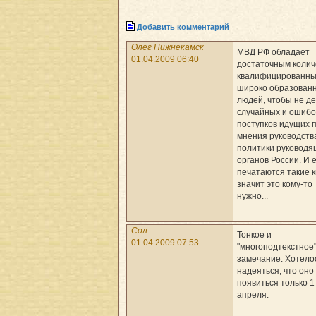
Добавить комментарий
Олег Нижнекамск
МВД РФ обладает
01.04.2009 06:40
достаточным колич
квалифицированны
широко образован
людей, чтобы не д
случайных и ошиб
поступков идущих 
мнения руководств
политики руководя
органов России. И 
печатаются такие к
значит это кому-то
нужно...
Сол
Тонкое и
01.04.2009 07:53
"многоподтекстное
замечание. Хотело
надеяться, что оно
появиться только 1
апреля.