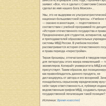
(кнессете) в феврале 1992 года, Горбачев-Гар
заявил: «Все, что я сделал с Советским Союзо
сделал во имя нашего Бога Моисея»...
Увы, это не выдержки из ультрапатриотическо
национал-большевистской прессы. «Учебное 
— сказано в аннотации, — подготовлено в
соответствии с учебной программой по дисци
«История отечественного государства и права
Предназначено для студентов, аспирантов, а
и преподавателей образовательных учрежде
системы МВД России. В учебном пособии
рассматривается история отечественного гос
и права периода «перестройки».
Тираж брошюры, отпечатанной в твердом пер
для литературы этого жанра немаленький — 
экземпляров. Копирайт университета МВД в и
присутствует. Таким образом, вуз позициониру
как правообладатель данного продукта, не
дистанцируясь от автора и его воззрений. Зач
понадобилось серьезному юридическому вузу 
себя такую ответственность и, публикуя издан
ведомственным грифом МВД, создавать преце
государственной легализации такой позиции?
Источник:
Время новостей