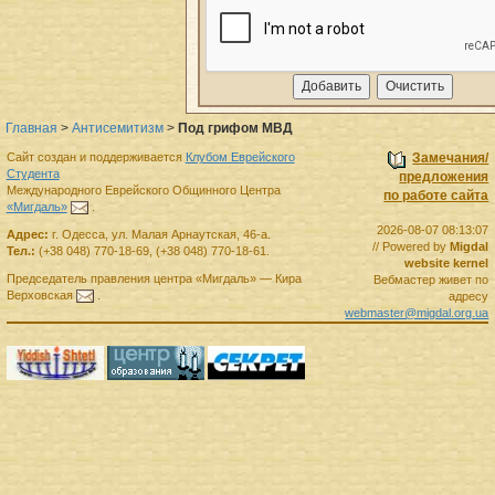
Главная
>
Антисемитизм
>
Под грифом МВД
Сайт создан и поддерживается
Клубом Еврейского
Замечания/
Студента
предложения
Международного Еврейского Общинного Центра
по работе сайта
«Мигдаль»
.
2026-08-07 08:13:07
Адрес:
г.
Одесса
,
ул. Малая Арнаутская, 46-а.
// Powered by
Migdal
Тел.:
(+38 048) 770-18-69
,
(+38 048) 770-18-61
.
website kernel
Председатель правления
центра
«Мигдаль»
—
Кира
Вебмастер живет по
Верховская
.
адресу
webmaster@migdal.org.ua