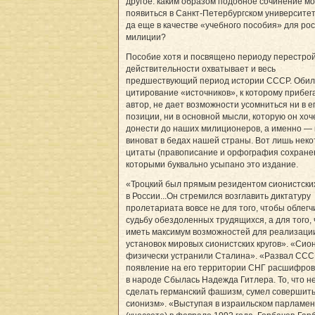
другое: каким образом подобное сочинение мо
появиться в Санкт-Петербургском университе
да еще в качестве «учебного пособия» для ро
милиции?
Пособие хотя и посвящено периоду перестрой
действительности охватывает и весь
предшествующий период истории СССР. Оби
цитирование «источников», к которому прибег
автор, не дает возможности усомниться ни в е
позиции, ни в основной мысли, которую он хоч
донести до наших милиционеров, а именно — 
виноват в бедах нашей страны. Вот лишь нек
цитаты (правописание и орфография сохране
которыми буквально усыпано это издание.
«Троцкий был прямым резидентом сионистских
в России...Он стремился возглавить диктатуру
пролетариата вовсе не для того, чтобы облегч
судьбу обездоленных трудящихся, а для того,
иметь максимум возможностей для реализаци
установок мировых сионистских кругов». «Сио
физически устранили Сталина». «Развал ССС
появление на его территории СНГ расшифро
в народе Сбылась Надежда Гитлера. То, что не
сделать германский фашизм, сумел совершит
сионизм». «Выступая в израильском парламе