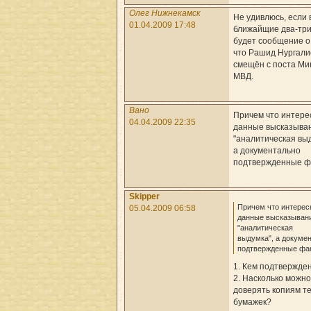
Олег Нижнекамск
Не удивлюсь, если 
01.04.2009 17:48
ближайщие два-три
будет сообщение о
что Рашид Нургали
смещён с поста Ми
МВД.
Вано
Причем что интере
04.04.2009 22:35
данные высказыва
"аналитическая выд
а документально
подтвержденные ф
Skipper
Причем что интерес
05.04.2009 06:58
данные высказыван
"аналитическая
выдумка", а докуме
подтвержденные фа
1. Кем подтвержде
2. Насколько можно
доверять копиям т
бумажек?