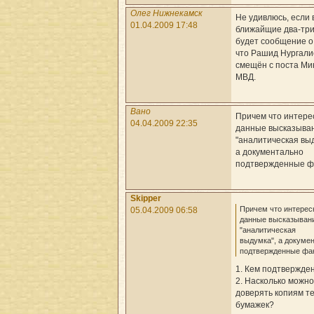
Олег Нижнекамск
Не удивлюсь, если 
01.04.2009 17:48
ближайщие два-три
будет сообщение о
что Рашид Нургали
смещён с поста Ми
МВД.
Вано
Причем что интере
04.04.2009 22:35
данные высказыва
"аналитическая выд
а документально
подтвержденные ф
Skipper
Причем что интерес
05.04.2009 06:58
данные высказыван
"аналитическая
выдумка", а докуме
подтвержденные фа
1. Кем подтвержде
2. Насколько можно
доверять копиям т
бумажек?