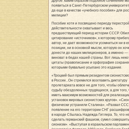
другое: каким образом подобное сочинение мо
появиться в Санкт-Петербургском университе
да еще в качестве «учебного пособия» для ро
милиции?
Пособие хотя и посвящено периоду перестрой
действительности охватывает и весь
предшествующий период истории СССР. Оби
цитирование «источников», к которому прибег
автор, не дает возможности усомниться ни в е
позиции, ни в основной мысли, которую он хоч
донести до наших милиционеров, а именно — 
виноват в бедах нашей страны. Вот лишь нек
цитаты (правописание и орфография сохране
которыми буквально усыпано это издание.
«Троцкий был прямым резидентом сионистских
в России...Он стремился возглавить диктатуру
пролетариата вовсе не для того, чтобы облегч
судьбу обездоленных трудящихся, а для того,
иметь максимум возможностей для реализаци
установок мировых сионистских кругов». «Сио
физически устранили Сталина». «Развал ССС
появление на его территории СНГ расшифро
в народе Сбылась Надежда Гитлера. То, что не
сделать германский фашизм, сумел совершит
сионизм». «Выступая в израильском парламе