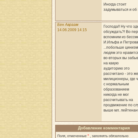
Иногда стоит
задумываться и об 
Бен Авраам
Господа!! Ну что зд
14.06.2009 14:15
обсуждать?! Во пе
вспомним из бессм
И.Ильфа и Петрова
...побольше цинизм
людям это нравится
во-вторых вы забы
на какую
аудиторию это
рассчитано - это ж
милиционеры, где 
с нормальным
образованием
никогда не мог
рассчитывать на
продвижение по сл
выше мл. лейтенан
Добавление комментария
*
Поля, отмеченные
, заполнять обязательно