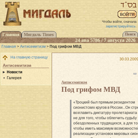
Чтобы войти, сначала
зарегистрируйтесь
.
24 ава 5786 / 7 августа 2026
Главная
>
Антисемитизм
>
Под грифом МВД
На главную страницу
30.03.2009
Антисемитизм
Новости
Галерея
Антисемитизм
Под грифом МВД
«Троцкий был прямым резидентом
сионистских кругов в России...Он ст
возглавить диктатуру пролетариата
не для того, чтобы облегчить судьбу
обездоленных трудящихся, а для то
чтобы иметь максимум возможносте
реализации установок мировых сио