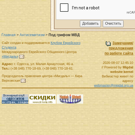
Главная
>
Антисемитизм
>
Под грифом МВД
Сайт создан и поддерживается
Клубом Еврейского
Замечания/
Студента
предложения
Международного Еврейского Общинного Центра
по работе сайта
«Мигдаль»
.
2026-08-07 12:45:10
Адрес:
г.
Одесса
,
ул. Малая Арнаутская, 46-а.
// Powered by
Migdal
Тел.:
(+38 048) 770-18-69
,
(+38 048) 770-18-61
.
website kernel
Председатель правления
центра
«Мигдаль»
—
Кира
Вебмастер живет по
Верховская
.
адресу
webmaster@migdal.org.ua