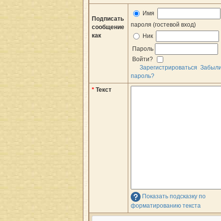
Имя
Подписать
пароля (гостевой вход)
сообщение
как
Ник
Пароль
Войти?
Зарегистрироваться
Забыл
пароль?
*
Текст
Показать подсказку по
форматированию текста