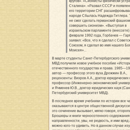
кругов». «Сионисты физически устр
Сталина». «Развал СССР и появлен
его территории СНГ расшифровыва
народе Сбылась Надежда Гитлера. Т
не смог сделать германский фашизм
совершить сионизм». «Выступая в
израильском парламенте (кнессете)
феврале 1992 года, Горбачев — Гар
заявил: «Все, что я сделал с Советс
Союзом, я сделал во имя нашего Бо
Моисея»...
В марте студенты Санкт-Петербургского унив
МВД получили новое учебное пособие «Истор
отечественного государства и права. 1985—199
автор — профессор этого вуза Дрожжин В.А.,
рецензенты: Вихров А.А., доктор юридических 
профессор (Инженерно-экономический универ
и Ячменев Ю.В., доктор юридических наук (Сан
Петербургский университет МВД).
В последнее время учебники по истории все 
оказываются в центре общественной дискусси
это сочинение вызывает, мягко говоря, отороп
Брошюры и книги черносотенного содержания
направленности, увы, не редкость, и ими вряд
можно кого-то удивить. Но в данном случае из