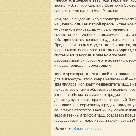
(кнессете) в феврале 1992 года, Горбачев-Гар
заявил: «Все, что я сделал с Советским Союзо
сделал во имя нашего Бога Моисея»...
Увы, это не выдержки из ультрапатриотическо
национал-большевистской прессы. «Учебное 
— сказано в аннотации, — подготовлено в
соответствии с учебной программой по дисци
«История отечественного государства и права
Предназначено для студентов, аспирантов, а
и преподавателей образовательных учрежде
системы МВД России. В учебном пособии
рассматривается история отечественного гос
и права периода «перестройки».
Тираж брошюры, отпечатанной в твердом пер
для литературы этого жанра немаленький — 
экземпляров. Копирайт университета МВД в и
присутствует. Таким образом, вуз позициониру
как правообладатель данного продукта, не
дистанцируясь от автора и его воззрений. Зач
понадобилось серьезному юридическому вузу 
себя такую ответственность и, публикуя издан
ведомственным грифом МВД, создавать преце
государственной легализации такой позиции?
Источник:
Время новостей