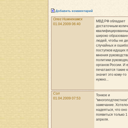
Добавить комментарий
Олег Нижнекамск
МВД РФ обладает
01.04.2009 06:40
достаточным колич
квалифицированны
широко образован
людей, чтобы не д
случайных и ошиб
поступков идущих 
мнения руководств
политики руководя
органов России. И 
печатаются такие к
значит это кому-то
нужно...
Сол
Тонкое и
01.04.2009 07:53
"многоподтекстное
замечание. Хотело
надеяться, что оно
появиться только 1
апреля.