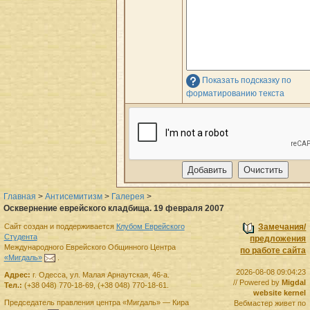
Показать подсказку по
форматированию текста
Главная
>
Антисемитизм
>
Галерея
>
Осквернение еврейского кладбища. 19 февраля 2007
Сайт создан и поддерживается
Клубом Еврейского
Замечания/
Студента
предложения
Международного Еврейского Общинного Центра
по работе сайта
«Мигдаль»
.
2026-08-08 09:04:23
Адрес:
г.
Одесса
,
ул. Малая Арнаутская, 46-а.
// Powered by
Migdal
Тел.:
(+38 048) 770-18-69
,
(+38 048) 770-18-61
.
website kernel
Председатель правления
центра
«Мигдаль»
—
Кира
Вебмастер живет по