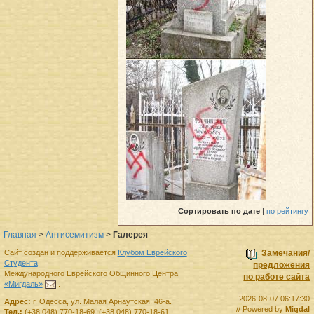
Сортировать
по дате
|
по рейтингу
Главная
>
Антисемитизм
>
Галерея
Сайт создан и поддерживается
Клубом Еврейского
Замечания/
Студента
предложения
Международного Еврейского Общинного Центра
по работе сайта
«Мигдаль»
.
2026-08-07 06:17:30
Адрес:
г.
Одесса
,
ул. Малая Арнаутская, 46-а.
// Powered by
Migdal
Тел.:
(+38 048) 770-18-69
,
(+38 048) 770-18-61
.