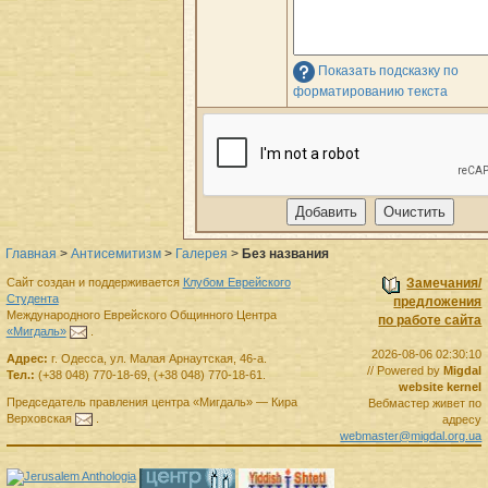
Показать подсказку по
форматированию текста
Главная
>
Антисемитизм
>
Галерея
>
Без названия
Сайт создан и поддерживается
Клубом Еврейского
Замечания/
Студента
предложения
Международного Еврейского Общинного Центра
по работе сайта
«Мигдаль»
.
2026-08-06 02:30:10
Адрес:
г.
Одесса
,
ул. Малая Арнаутская, 46-а.
// Powered by
Migdal
Тел.:
(+38 048) 770-18-69
,
(+38 048) 770-18-61
.
website kernel
Председатель правления
центра
«Мигдаль»
—
Кира
Вебмастер живет по
Верховская
.
адресу
webmaster@migdal.org.ua