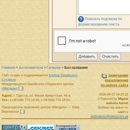
Показать подсказку по
форматированию текста
Главная
>
Антисемитизм
>
Галерея
>
Без названия
Сайт создан и поддерживается
Клубом Еврейского
Замечания/
Студента
предложения
Международного Еврейского Общинного Центра
по работе сайта
«Мигдаль»
.
2026-08-07 04:20:22
Адрес:
г.
Одесса
,
ул. Малая Арнаутская, 46-а.
// Powered by
Migdal
Тел.:
(+38 048) 770-18-69
,
(+38 048) 770-18-61
.
website kernel
Председатель правления
центра
«Мигдаль»
—
Кира
Вебмастер живет по
Верховская
.
адресу
webmaster@migdal.org.ua