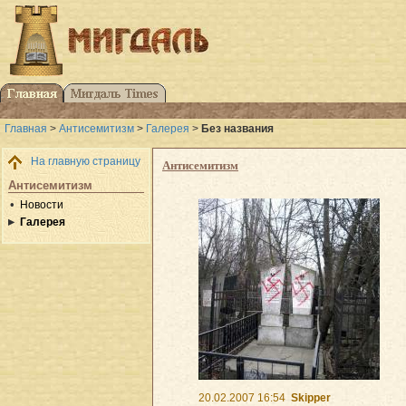
Главная
>
Антисемитизм
>
Галерея
>
Без названия
На главную страницу
Антисемитизм
Антисемитизм
Новости
Галерея
20.02.2007 16:54
Skipper