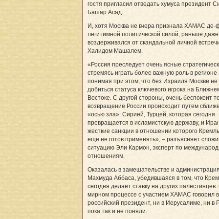
гостя пригласил отведать хумуса президент С
Башар Асад.
И, хотя Москва не вчера признала ХАМАС де-
легитимной политической силой, раньше даже
воздерживался от скандальной личной встречи
Халидом Машалем.
«Россия преследует очень ясные стратегическ
стремясь играть более важную роль в регионе 
понимая при этом, что без Израиля Москве не
добиться статуса ключевого игрока на Ближне
Востоке. С другой стороны, очень беспокоит то
возвращение России происходит путем сближе
«осью зла»: Сирией, Турцей, которая сегодня
превращается в исламистскую державу, и Ира
жесткие санкции в отношении которого Кремль
еще не готов применять», – разъясняет слож
ситуацию Эли Кармон, эксперт по междунаро
отношениям.
Оказалась в замешательстве и администраци
Махмуда Аббаса, убедившаяся в том, что Кре
сегодня делает ставку на других палестинцев.
мирном процессе с участием ХАМАС говорил в
российский президент, ни в Иерусалиме, ни в
пока так и не поняли.