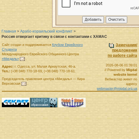
Главная
>
Арабо-израильский конфликт
>
Россия отвергает критику в связи с контактами с ХАМАС
Сайт создан и поддерживается
Клубом Еврейского
Замечания/
Студента
предложения
Международного Еврейского Общинного Центра
по работе сайта
«Мигдаль»
.
2026-08-06 01:39:01
Адрес:
г.
Одесса
,
ул. Малая Арнаутская, 46-а.
// Powered by
Migdal
Тел.:
(+38 048) 770-18-69
,
(+38 048) 770-18-61
.
website kernel
Председатель правления
центра
«Мигдаль»
—
Кира
Вебмастер живет по
Верховская
.
адресу
webmaster@migdal.org.ua