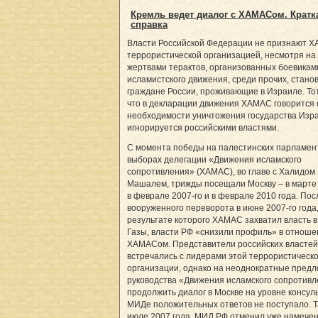
Кремль ведет диалог с ХАМАСом. Кратк
справка
Власти Российской Федерации не признают 
террористической организацией, несмотря на 
жертвами терактов, организованных боевикам
исламистского движения, среди прочих, стано
граждане России, проживающие в Израиле. Тот
что в декларации движения ХАМАС говорится 
необходимости уничтожения государства Изра
игнорируется российскими властями.
С момента победы на палестинских парламен
выборах делегации «Движения исламского
сопротивления» (ХАМАС), во главе с Халидом
Машалем, трижды посещали Москву – в марте 
в феврале 2007-го и в феврале 2010 года. Пос
вооруженного переворота в июне 2007-го года,
результате которого ХАМАС захватил власть в
Газы, власти РФ «снизили профиль» в отноше
ХАМАСом. Представители российских властей
встречались с лидерами этой террористическ
организации, однако на неоднократные пред
руководства «Движения исламского сопротив
продолжить диалог в Москве на уровне консул
МИДе положительных ответов не поступало. Та
июле 2007 года, МИД РФ отменил уже намече