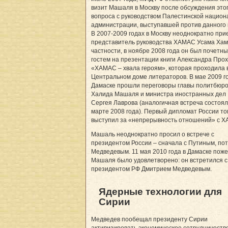
визит Машаля в Москву после обсуждения это
вопроса с руководством Палестинской национ
администрации, выступавшей против данного 
В 2007-2009 годах в Москву неоднократно при
представитель руководства ХАМАС Усама Хам
частности, в ноябре 2008 года он был почетн
гостем на презентации книги Александра Про
«ХАМАС – хвала героям», которая проходила 
Центральном доме литераторов. В мае 2009 го
Дамаске прошли переговоры главы политбюр
Халида Машаля и министра иностранных дел
Сергея Лаврова (аналогичная встреча состоял
марте 2008 года). Первый дипломат России то
выступил за «непрерывность отношений» с 
Машаль неоднократно просил о встрече с
президентом России – сначала с Путиным, пот
Медведевым. 11 мая 2010 года в Дамаске пож
Машаля было удовлетворено: он встретился с
президентом РФ Дмитрием Медведевым.
Ядерные технологии для
Сирии
Медведев пообещал президенту Сирии