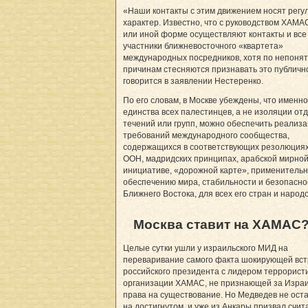
«Наши контакты с этим движением носят рег
характер. Известно, что с руководством ХАМАС
или иной форме осуществляют контакты и все
участники ближневосточного «квартета»
международных посредников, хотя по непоня
причинам стесняются признавать это публично
говорится в заявлении Нестеренко.
По его словам, в Москве убеждены, что именно
единства всех палестинцев, а не изоляции от
течений или групп, можно обеспечить реализ
требований международного сообщества,
содержащихся в соответствующих резолюция
ООН, мадридских принципах, арабской мирно
инициативе, «дорожной карте», применительн
обеспечению мира, стабильности и безопасно
Ближнего Востока, для всех его стран и народо
Москва ставит на ХАМАС
Целые сутки ушли у израильского МИД на
переваривание самого факта шокирующей вст
российского президента с лидером террорист
организации ХАМАС, не признающей за Изра
права на существование. Но Медведев не ост
на достигнутом, и уже из Анкары призвал счит