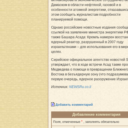
активизировать экономическое сотрудничество
Дамаском в области нефтяной, газовой и в
особенности атомной энергетики, отказавшис
этом сообщить журналистам подробности
планируемой помощи.
Однако российские новостные издания сообщ
ссылкой на заявление министра энергетики РФ
также Башара Асада: Кремль намерен восстан
ядерный реактор, разрушенный в 2007 году
израильтянами – для использования его в ми
целях.
Сирийское официальное агентство новостей 
утверждает, что в ходе встречи Асад также пр
Медведева о помощи в превращении Ближнег
Востока в безъядерную зону (что подразумевае
первую очередь, ядерное разоружение Израил
Источник:
NEWSRu.co.il
Добавить комментарий
Добавление комментария
*
Поля, отмеченные
, заполнять обязательно