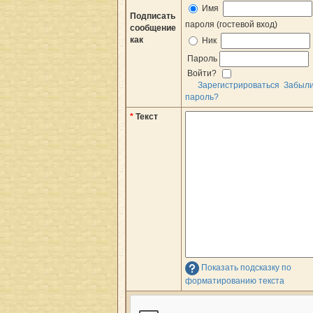
Имя
Подписать
пароля (гостевой вход)
сообщение
как
Ник
Пароль
Войти?
Зарегистрироваться
Забыл
пароль?
*
Текст
Показать подсказку по
форматированию текста