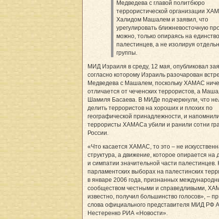
Медведева с главой политбюро
террористической организации ХА
Халидом Машалем и заявил, что
урегулировать ближневосточную пр
можно, только опираясь на единство
палестинцев, а не изолируя отдель
группы.
МИД Израиля в среду, 12 мая, опубликовал за
согласно которому Израиль разочарован встр
Медведева с Машалем, поскольку ХАМАС ниче
отличается от чеченских террористов, а Маша
Шамиля Басаева. В МИДе подчеркнули, что не
делить террористов на хороших и плохих по
географической принадлежности, и напомнили
террористы ХАМАСа убили и ранили сотни гр
России.
«Что касается ХАМАС, то это – не искусствен
структура, а движение, которое опирается на
и симпатии значительной части палестинцев.
парламентских выборах на палестинских тер
в январе 2006 года, признанных международ
сообществом честными и справедливыми, ХАМ
известно, получил большинство голосов», – п
слова официального представителя МИД РФ 
Нестеренко РИА «Новости».