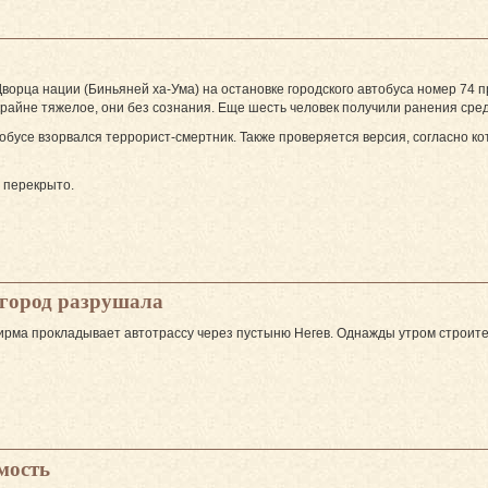
Дворца нации (Биньяней ха-Ума) на остановке городского автобуса номер 74 
райне тяжелое, они без сознания. Еще шесть человек получили ранения сре
тобусе взорвался террорист-смертник. Также проверяется версия, согласно к
 перекрыто.
 город разрушала
ирма прокладывает автотрассу через пустыню Негев. Однажды утром строите
мость