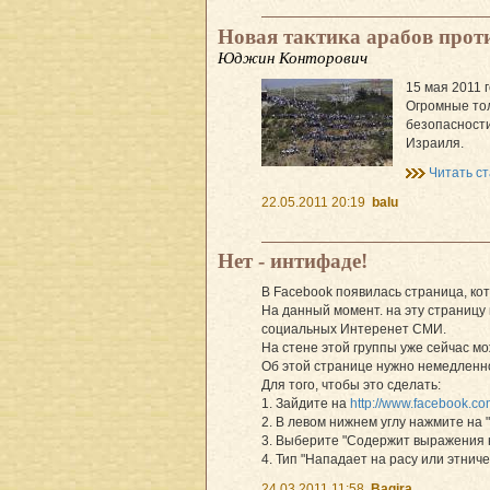
Новая тактика арабов прот
Юджин Конторович
15 мая 2011 
Огромные тол
безопасности
Израиля.
Читать с
22.05.2011 20:19
balu
Нет - интифаде!
В Facebook появилась страница, ко
На данный момент. на эту страницу 
социальных Интеренет СМИ.
На стене этой группы уже сейчас м
Об этой странице нужно немедленно
Для того, чтобы это сделать:
1. Зайдите на
http://www.facebook.com
2. В левом нижнем углу нажмите на 
3. Выберите "Содержит выражения не
4. Тип "Нападает на расу или этничес
24.03.2011 11:58
Bagira