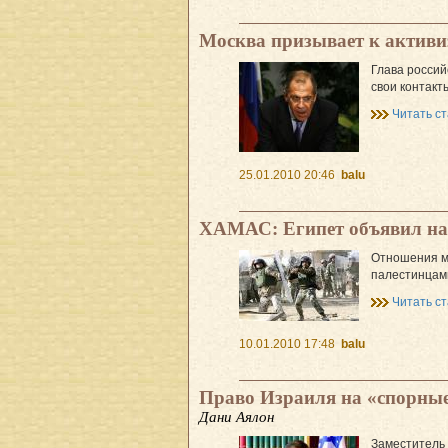
Москва призывает к актив
Глава россий
свои контакт
Читать с
25.01.2010 20:46
balu
ХАМАС: Египет объявил на
Отношения ме
палестинцами
Читать с
10.01.2010 17:48
balu
Право Израиля на «спорны
Дани Аялон
Заместитель 