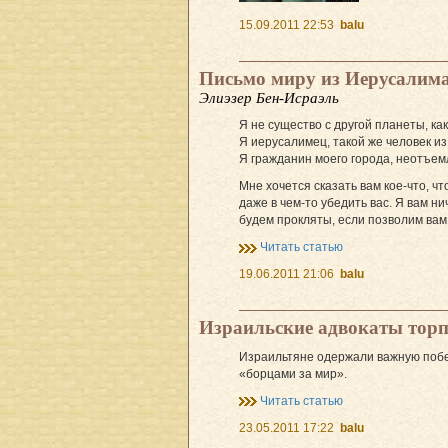
15.09.2011 22:53
balu
Письмо миру из Иерусалим
Элиэзер Бен-Исраэль
Я не существо с другой планеты, как
Я иерусалимец, такой же человек из 
Я гражданин моего города, неотъем
Мне хочется сказать вам кое-что, ч
даже в чем-то убедить вас. Я вам ни
будем прокляты, если позволим вам 
Читать статью
19.06.2011 21:06
balu
Израильские адвокаты тор
Израильтяне одержали важную побе
«борцами за мир».
Читать статью
23.05.2011 17:22
balu