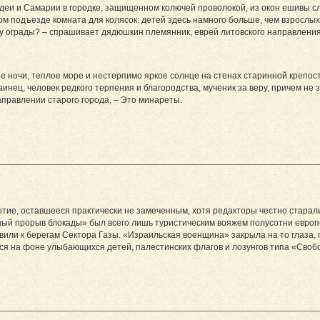
еи и Самарии в городке, защищенном колючей проволокой, из окон ешивы слы
ом подъезде комната для колясок: детей здесь намного больше, чем взрослых
ну ограды? – спрашивает дядюшкин племянник, еврей литовского направления
е ночи, теплое море и нестерпимо яркое солнце на стенах старинной крепост
инец, человек редкого терпения и благородства, мученик за веру, причем не з
аправлении старого города, – Это минареты.
ытие, оставшееся практически не замеченным, хотя редакторы честно старал
ный прорыв блокады» был всего лишь туристическим вояжем полусотни европ
авили к берегам Сектора Газы. «Израильская военщина» закрыла на то глаза,
я на фоне улыбающихся детей, палестинских флагов и лозунгов типа «Свобо