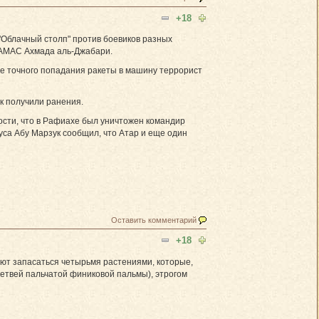
+18
Облачный столп" против боевиков разных
ХАМАС Ахмада аль-Джабари.
те точного попадания ракеты в машину террорист
к получили ранения.
ости, что в Рафиахе был уничтожен командир
са Абу Марзук сообщил, что Атар и еще один
Оставить комментарий
+18
ают запасаться четырьмя растениями, которые,
 ветвей пальчатой финиковой пальмы), этрогом