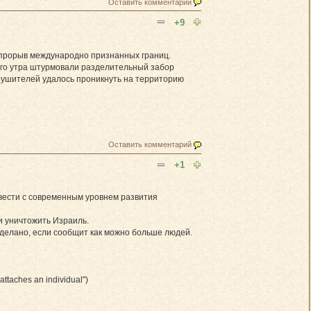
Оставить комментарий
+9
 прорыв международно признанных границ.
его утра штурмовали разделительный забор
арушителей удалось проникнуть на территорию
Оставить комментарий
+1
ивести с современным уровнем развития
и уничтожить Израиль.
сделано, если сообщит как можно больше людей.
taches an individual")