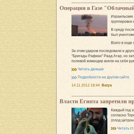
Операция в Газе "Облачный
Израильские 
группировок 
В среду посл
был уничтоже
Всего в ходе
За этим ударом последовали и друг
"Бригады Рафиах" Раад Атар, но з
полевой командир взяли на себя ру
Читать дальше
Подробности на другом сайте
14.11.2012 18:44
Batya
Власти Египта запретили п
Каждый год з
согласно Тор
(плод цитрона
Читать с