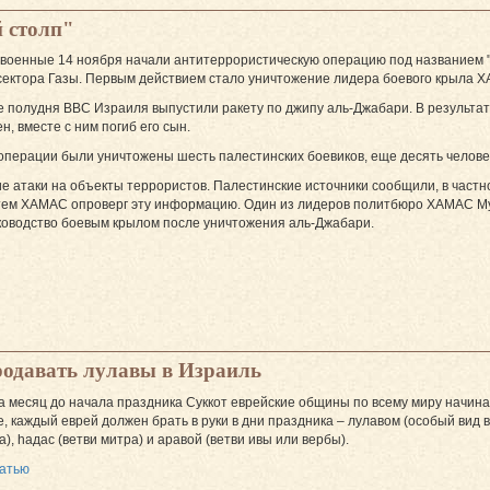
 столп"
военные 14 ноября начали антитеррористическую операцию под названием "
сектора Газы. Первым действием стало уничтожение лидера боевого крыла 
е полудня ВВС Израиля выпустили ракету по джипу аль-Джабари. В результа
н, вместе с ним погиб его сын.
 операции были уничтожены шесть палестинских боевиков, еще десять челове
ие атаки на объекты террористов. Палестинские источники сообщили, в частн
атем ХАМАС опроверг эту информацию. Один из лидеров политбюро ХАМАС Му
ководство боевым крылом после уничтожения аль-Джабари.
родавать лулавы в Израиль
а месяц до начала праздника Суккот еврейские общины по всему миру начин
е, каждый еврей должен брать в руки в дни праздника – лулавом (особый вид
), hадас (ветви митра) и аравой (ветви ивы или вербы).
татью