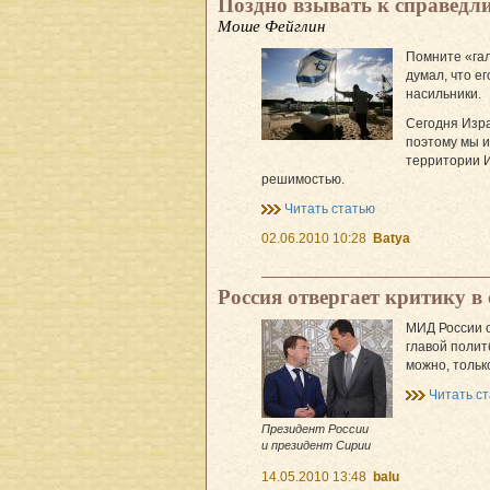
Поздно взывать к справедл
Моше Фейглин
Помните «гал
думал, что е
насильники.
Сегодня Изра
поэтому мы и
территории И
решимостью.
Читать статью
02.06.2010 10:28
Batya
Россия отвергает критику 
МИД России о
главой поли
можно, тольк
Читать с
Президент России
и президент Сирии
14.05.2010 13:48
balu