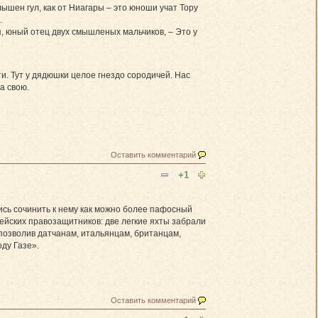
шен гул, как от Ниагары – это юноши учат Тору
.
, юный отец двух смышленых мальчиков, – Это у
и. Тут у дядюшки целое гнездо сородичей. Нас
а свою.
Оставить комментарий
+1
ись сочинить к нему как можно более пафосный
ейских правозащитников: две легкие яхты забрали
 позволив датчанам, итальянцам, британцам,
ду Газе».
Оставить комментарий