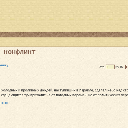
 конфликт
книгу
стр.
из 15
 холодных и проливных дождей, наступивших в Израиле, сделал небо над ст
 сгущающихся туч приходит не от погодных перемен, но от политических перс
татью