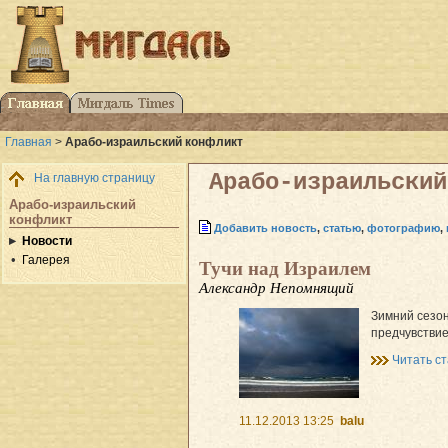
Главная
>
Арабо-израильский конфликт
Арабо-израильский
На главную страницу
Арабо-израильский
конфликт
Добавить новость
,
статью
,
фотографию
,
Новости
Галерея
Тучи над Израилем
Александр Непомнящий
Зимний сезон
предчувствие
Читать с
11.12.2013 13:25
balu