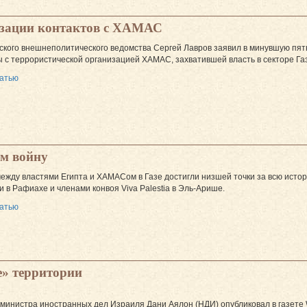
изации контактов с ХАМАС
ского внешнеполитического ведомства Сергей Лавров заявил в минувшую пя
ы с террористической организацией ХАМАС, захватившей власть в секторе Га
татью
м войну
жду властями Египта и ХАМАСом в Газе достигли низшей точки за всю истори
 в Рафиахе и членами конвоя Viva Palestia в Эль-Арише.
татью
е» территории
министра иностранных дел Израиля Дани Аялон (НДИ) опубликовал в газете Wall 