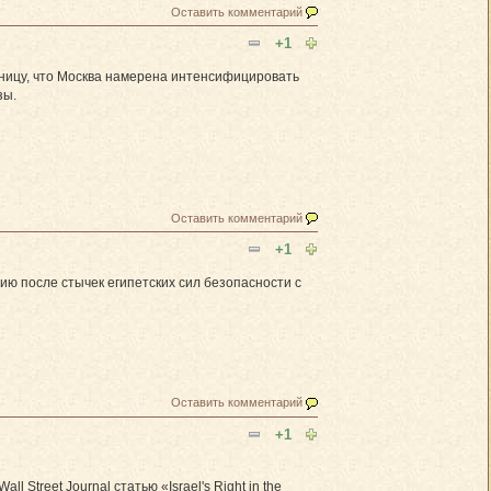
Оставить комментарий
+1
тницу, что Москва намерена интенсифицировать
зы.
Оставить комментарий
+1
ю после стычек египетских сил безопасности с
Оставить комментарий
+1
Street Journal статью «Israel's Right in the