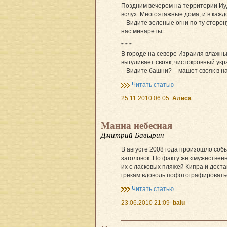
Поздним вечером на территории Иуд
вслух. Многоэтажные дома, и в кажд
– Видите зеленые огни по ту сторо
нас минареты.
* * *
В городе на севере Израиля влажны
выгуливает свояк, чистокровный укра
– Видите башни? – машет свояк в н
Читать статью
25.11.2010 06:05
Алиса
Манна небесная
Дмитрий Бавырин
В августе 2008 года произошло соб
заголовок. По факту же «мужествен
их с ласковых пляжей Кипра и дост
грекам вдоволь пофотографироватьс
Читать статью
23.06.2010 21:09
balu