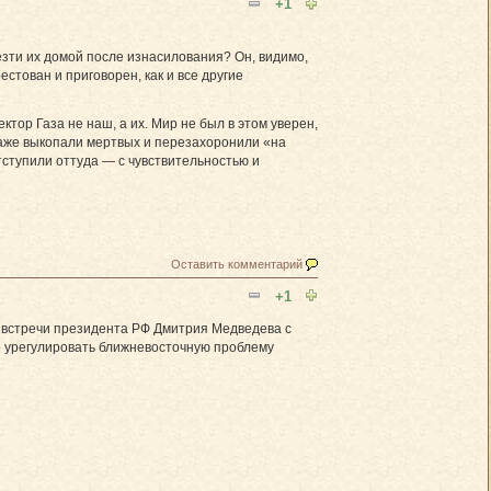
+1
зти их домой после изнасилования? Он, видимо,
естован и приговорен, как и все другие
тор Газа не наш, а их. Мир не был в этом уверен,
даже выкопали мертвых и перезахоронили «на
тступили оттуда — с чувствительностью и
Оставить комментарий
+1
е встречи президента РФ Дмитрия Медведева с
 урегулировать ближневосточную проблему