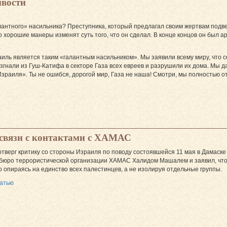
ивости
антного» насильника? Преступника, который предлагал своим жертвам подве
го хорошие манеры изменят суть того, что он сделал. В конце концов он был ар
иль является таким «галантным насильником». Мы заявили всему миру, что сек
згнали из Гуш-Катифа в секторе Газа всех евреев и разрушили их дома. Мы 
зраиля». Ты не ошибся, дорогой мир, Газа не наша! Смотри, мы полностью о
в связи с контактами с ХАМАС
тверг критику со стороны Израиля по поводу состоявшейся 11 мая в Дамаск
тбюро террористической организации ХАМАС Халидом Машалем и заявил, что
о опираясь на единство всех палестинцев, а не изолируя отдельные группы.
татью