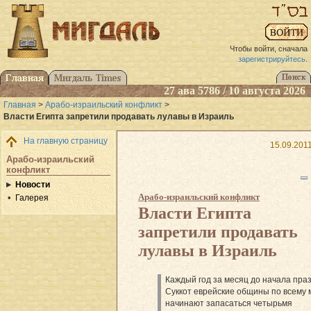
Чтобы войти, сначала
зарегистрируйтесь
.
27 ава 5786 / 10 августа 2026
Главная
>
Арабо-израильский конфликт
>
Власти Египта запретили продавать лулавы в Израиль
На главную страницу
15.09.201
Арабо-израильский
конфликт
Новости
Арабо-израильский конфликт
Галерея
Власти Египта
запретили продавать
лулавы в Израиль
Каждый год за месяц до начала пра
Суккот еврейские общины по всему 
начинают запасаться четырьмя