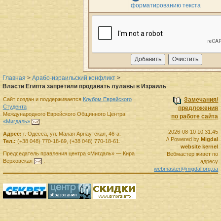
форматированию текста
Главная
>
Арабо-израильский конфликт
>
Власти Египта запретили продавать лулавы в Израиль
Сайт создан и поддерживается
Клубом Еврейского
Замечания/
Студента
предложения
Международного Еврейского Общинного Центра
по работе сайта
«Мигдаль»
.
2026-08-10 10:31:45
Адрес:
г.
Одесса
,
ул. Малая Арнаутская, 46-а.
// Powered by
Migdal
Тел.:
(+38 048) 770-18-69
,
(+38 048) 770-18-61
.
website kernel
Председатель правления
центра
«Мигдаль»
—
Кира
Вебмастер живет по
Верховская
.
адресу
webmaster@migdal.org.ua