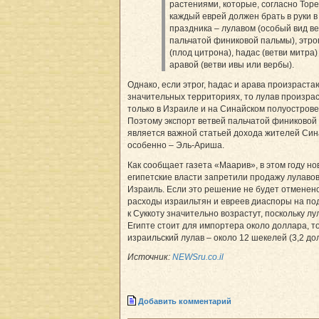
растениями, которые, согласно Торе
каждый еврей должен брать в руки в
праздника – лулавом (особый вид в
пальчатой финиковой пальмы), этро
(плод цитрона), hадас (ветви митра)
аравой (ветви ивы или вербы).
Однако, если этрог, hадас и арава произраста
значительных территориях, то лулав произра
только в Израиле и на Синайском полуострове
Поэтому экспорт ветвей пальчатой финиковой
является важной статьей дохода жителей Син
особенно – Эль-Ариша.
Как сообщает газета «Маарив», в этом году н
египетские власти запретили продажу лулавов
Израиль. Если это решение не будет отменено
расходы израильтян и евреев диаспоры на по
к Суккоту значительно возрастут, поскольку лу
Египте стоит для импортера около доллара, то
израильский лулав – около 12 шекелей (3,2 до
Источник:
NEWSru.co.il
Добавить комментарий