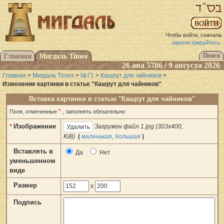
Чтобы войти, сначала
зарегистрируйтесь
.
26 ава 5786 / 9 августа 2026
Главная
>
Мигдаль Times
>
№71
>
Кашрут для чайников
>
Изменение картинки в статье "Кашрут для чайников"
Вставка картинки в статью "Кашрут для чайников"
*
Поля, отмеченные
, заполнять обязательно
Изображение
*
Загружен файл 1.jpg (303x400,
KiB)
(
маленькая
,
большая
)
Вставлять в
Да
Нет
уменьшенном
виде
Размер
x
Подпись