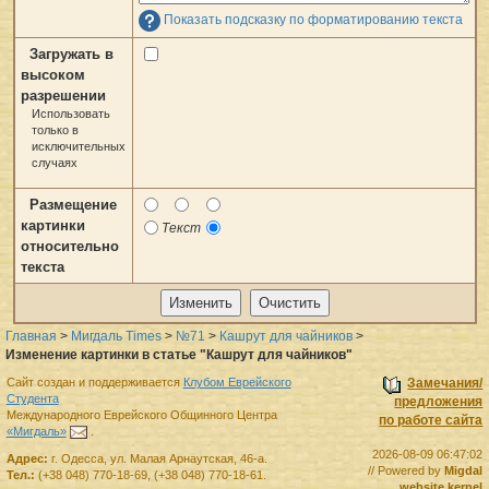
Показать подсказку по форматированию текста
Загружать в
высоком
разрешении
Использовать
только в
исключительных
случаях
Размещение
картинки
Текст
относительно
текста
Главная
>
Мигдаль Times
>
№71
>
Кашрут для чайников
>
Изменение картинки в статье "Кашрут для чайников"
Сайт создан и поддерживается
Клубом Еврейского
Замечания/
Студента
предложения
Международного Еврейского Общинного Центра
по работе сайта
«Мигдаль»
.
2026-08-09 06:47:02
Адрес:
г.
Одесса
,
ул. Малая Арнаутская, 46-а.
// Powered by
Migdal
Тел.:
(+38 048) 770-18-69
,
(+38 048) 770-18-61
.
website kernel