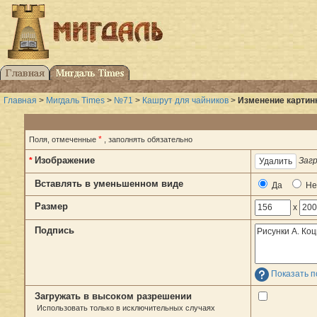
Главная
>
Мигдаль Times
>
№71
>
Кашрут для чайников
>
Изменение картинк
*
Поля, отмеченные
, заполнять обязательно
Изображение
*
Загр
Вставлять в уменьшенном виде
Да
Не
Размер
x
Подпись
Показать п
Загружать в высоком разрешении
Использовать только в исключительных случаях