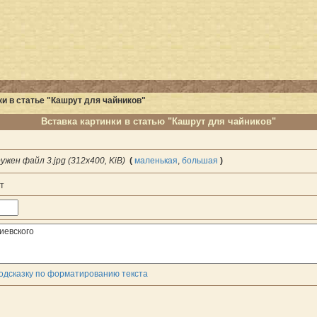
и в статье "Кашрут для чайников"
Вставка картинки в статью "Кашрут для чайников"
ужен файл 3.jpg (312x400, KiB)
(
маленькая
,
большая
)
т
одсказку по форматированию текста