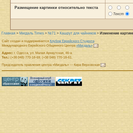
Размещение картинки относительно текста
Текст
Главная
>
Мигдаль Times
>
№71
>
Кашрут для чайников
>
Изменение картинк
Сайт создан и поддерживается
Клубом Еврейского Студента
Международного Еврейского Общинного Центра
«Мигдаль»
.
Адрес:
г.
Одесса
,
ул. Малая Арнаутская, 46-а.
Тел.:
(+38 048) 770-18-69
,
(+38 048) 770-18-61
.
Председатель правления
центра
«Мигдаль»
—
Кира Верховская
.