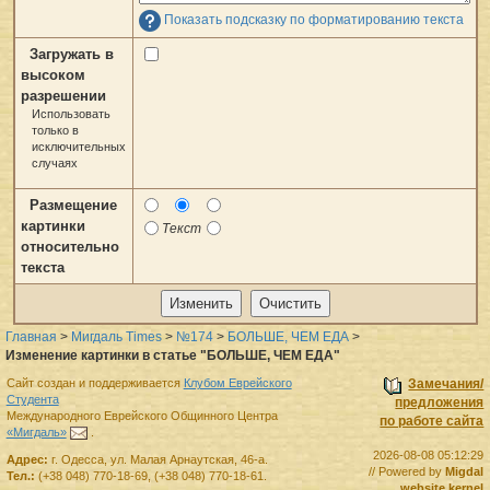
Показать подсказку по форматированию текста
Загружать в
высоком
разрешении
Использовать
только в
исключительных
случаях
Размещение
картинки
Текст
относительно
текста
Главная
>
Мигдаль Times
>
№174
>
БОЛЬШЕ, ЧЕМ ЕДА
>
Изменение картинки в статье "БОЛЬШЕ, ЧЕМ ЕДА"
Сайт создан и поддерживается
Клубом Еврейского
Замечания/
Студента
предложения
Международного Еврейского Общинного Центра
по работе сайта
«Мигдаль»
.
2026-08-08 05:12:29
Адрес:
г.
Одесса
,
ул. Малая Арнаутская, 46-а.
// Powered by
Migdal
Тел.:
(+38 048) 770-18-69
,
(+38 048) 770-18-61
.
website kernel