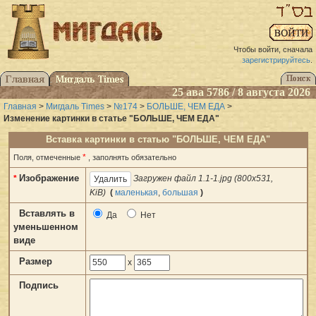
Чтобы войти, сначала
зарегистрируйтесь
.
25 ава 5786 / 8 августа 2026
Главная
>
Мигдаль Times
>
№174
>
БОЛЬШЕ, ЧЕМ ЕДА
>
Изменение картинки в статье "БОЛЬШЕ, ЧЕМ ЕДА"
Вставка картинки в статью "БОЛЬШЕ, ЧЕМ ЕДА"
*
Поля, отмеченные
, заполнять обязательно
Изображение
*
Загружен файл 1.1-1.jpg (800x531,
KiB)
(
маленькая
,
большая
)
Вставлять в
Да
Нет
уменьшенном
виде
Размер
x
Подпись