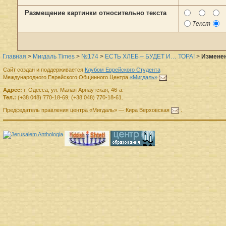
Размещение картинки относительно текста
Текст
Главная
>
Мигдаль Times
>
№174
>
ЕСТЬ ХЛЕБ – БУДЕТ И… ТОРА!
>
Изменен
Сайт создан и поддерживается
Клубом Еврейского Студента
Международного Еврейского Общинного Центра
«Мигдаль»
.
Адрес:
г.
Одесса
,
ул. Малая Арнаутская, 46-а.
Тел.:
(+38 048) 770-18-69
,
(+38 048) 770-18-61
.
Председатель правления
центра
«Мигдаль»
—
Кира Верховская
.