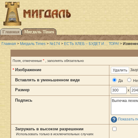
Главная
>
Мигдаль Times
>
№174
>
ЕСТЬ ХЛЕБ – БУДЕТ И… ТОРА!
>
Изменен
*
Поля, отмеченные
, заполнять обязательно
Изображение
*
Загр
Вставлять в уменьшенном виде
Да
Не
Размер
x
Подпись
Показать п
Загружать в высоком разрешении
Использовать только в исключительных случаях