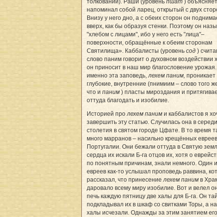
толкований). Раши (уровень
пшат
) объясняет
напоминал собой ларец, открытый с двух стор
Внизу у него дно, а с обеих сторон он подним
вверх, как бы образуя стенки. Поэтому он наз
"хлебом с лицами", ибо у него есть "лица"–
поверхности, обращённые к обеим сторонам
Святилища». Каббалисты (уровень
сод
) счита
слово паним говорит о духовном воздействии 
он приносит в наш мир благословение урожая.
именно эта заповедь,
лехем паним,
проникает 
глубокие, внутренние (пнимиим – слово того ж
что и
паним
) пласты мироздания и притягива
оттуда благодать и изобилие.
Историей про
лехем паним
и каббалистов я хо
завершить эту статью. Случилась она в серед
столетия в святом городе Цфате. В то время 
много марранов – насильно крещённых евреев
Португалии. Они бежали оттуда в Святую земл
сердца их искали Б-га отцов их, хотя о еврейст
по понятным причинам, знали немного. Один и
евреев как-то услышал проповедь раввина, ко
рассказал, что принесение
лехем паним
в Хра
даровало всему миру изобилие. Вот и велел о
печь каждую пятницу две халы для Б-га. Он та
подкладывал их в шкаф со свитками Торы, а н
халы исчезали. Однажды за этим занятием его