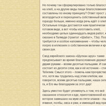
Но почему так сформулировано только благос
на хлеб, а на другие виды пищи благословения
составлены по иному принципу? Ответ прост: 
возгордиться и переоценить собственный вкл
гораздо больше, именно когда речь идёт о хле
Остальные плоды достаются нам практически 
готовом виде, а вот чтобы изготовить хлеб,
необходимо целых одиннадцать видов работ, 
сказано в Талмуде (трактат «Шабат», 73а). По
требуется и особое напоминание – чтобы чел
погряз в иллюзиях о собственном величии и к
своих рук.
Свод еврейского закона «Шулхан арух» также
предписывает во время благословения держат
двумя руками – всеми десятью пальцами. И с
состоит из десяти слов, как и её источник – сти
Теѓилим. Смысл этого – помочь нам прочувство
что, хотя мы трудились над этим хлебом, как
говорится, всеми десятью пальцами, наша сила
га, и Его мы благодарим за этот дар!
Здесь уместно будет упомянуть о том, что всё
сказанное относится к еде, приготовленной из
которое замешано на муке из пяти злаков – п
ячменя, полбы, овса и ржи, и имеющей вид пр