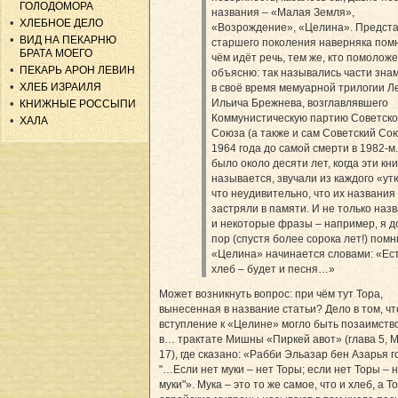
ГОЛОДОМОРА
названия – «Малая Земля»,
ХЛЕБНОЕ ДЕЛО
«Возрождение», «Целина». Предст
ВИД НА ПЕКАРНЮ
старшего поколения наверняка помн
БРАТА МОЕГО
чём идёт речь, тем же, кто помоложе
ПЕКАРЬ АРОН ЛЕВИН
объясню: так назывались части зна
ХЛЕБ ИЗРАИЛЯ
в своё время мемуарной трилогии 
Ильича Брежнева, возглавлявшего
КНИЖНЫЕ РОССЫПИ
Коммунистическую партию Советско
ХАЛА
Союза (а также и сам Советский Сою
1964 года до самой смерти в 1982-м
было около десяти лет, когда эти кни
называется, звучали из каждого «утю
что неудивительно, что их названия
застряли в памяти. И не только назв
и некоторые фразы – например, я д
пор (спустя более сорока лет!) помн
«Целина» начинается словами: «Ес
хлеб – будет и песня…»
Может возникнуть вопрос: при чём тут Тора,
вынесенная в название статьи? Дело в том, чт
вступление к «Целине» могло быть позаимств
в… трактате Мишны «Пиркей авот» (глава 5, 
17), где сказано: «Рабби Эльазар бен Азарья г
"…Если нет муки – нет Торы; если нет Торы – 
муки"». Мука – это то же самое, что и хлеб, а Т