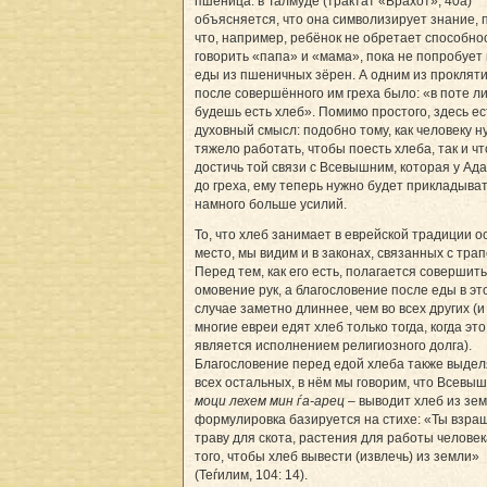
пшеница: в Талмуде (трактат «Брахот», 40а)
объясняется, что она символизирует знание, 
что, например, ребёнок не обретает способно
говорить «папа» и «мама», пока не попробует 
еды из пшеничных зёрен. А одним из проклят
после совершённого им греха было: «в поте л
будешь есть хлеб». Помимо простого, здесь ес
духовный смысл: подобно тому, как человеку н
тяжело работать, чтобы поесть хлеба, так и ч
достичь той связи с Всевышним, которая у Ад
до греха, ему теперь нужно будет прикладыва
намного больше усилий.
То, что хлеб занимает в еврейской традиции о
место, мы видим и в законах, связанных с трап
Перед тем, как его есть, полагается совершить
омовение рук, а благословение после еды в эт
случае заметно длиннее, чем во всех других (
многие евреи едят хлеб только тогда, когда это
является исполнением религиозного долга).
Благословение перед едой хлеба также выдел
всех остальных, в нём мы говорим, что Всевы
моци лехем мин ѓа-арец
– выводит хлеб из зем
формулировка базируется на стихе: «Ты взр
траву для скота, растения для работы человек
того, чтобы хлеб вывести (извлечь) из земли»
(Теѓилим, 104: 14).