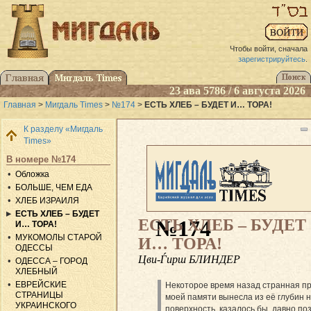
Чтобы войти, сначала
зарегистрируйтесь
.
23 ава 5786 / 6 августа 2026
Главная
>
Мигдаль Times
>
№174
>
ЕСТЬ ХЛЕБ – БУДЕТ И… ТОРА!
К разделу «Мигдаль
Times»
В номере №174
Обложка
БОЛЬШЕ, ЧЕМ ЕДА
ХЛЕБ ИЗРАИЛЯ
ЕСТЬ ХЛЕБ – БУДЕТ
ЕСТЬ ХЛЕБ – БУДЕТ
№174
И… ТОРА!
МУКОМОЛЫ СТАРОЙ
И… ТОРА!
ОДЕССЫ
Цви-Ѓирш БЛИНДЕР
ОДЕССА – ГОРОД
ХЛЕБНЫЙ
ЕВРЕЙСКИЕ
Некоторое время назад странная п
СТРАНИЦЫ
моей памяти вынесла из её глубин 
УКРАИНСКОГО
поверхность, казалось бы, давно п