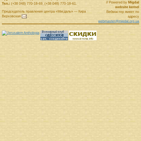
// Powered by
Migdal
Тел.:
(+38 048) 770-18-69
,
(+38 048) 770-18-61
.
website kernel
Председатель правления
центра
«Мигдаль»
—
Кира
Вебмастер живет по
Верховская
.
адресу
webmaster@migdal.org.ua