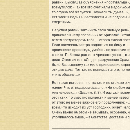
раввин. Выслушав объяснения «португальца»,
возмутился: «Так вот кто суёт халы в
арон код
то служка всё жалуется. Неужели ты думаешь, 
ест хлеб?! Ведь Он бестелесен и не подобен н
смертным».
Не успел раввин закончить свою гневную речь,
2
прибежал к нему посланник от Аризаля
. «Уч
велел предостеречь тебя, – строго сказал пос
Если посмеешь завтра подняться на биму и
произнести проповедь, умрёшь, не закончив с
своих». Побежал раввин к Аризалю, узнать, в 
дело. Ответил тот: «Со дня разрушения Храм
было Всевышнему так мило приношение еврея
эти две халы. Тот, кто не понимает этого, не м
учить общину…»
Вот такая история – не только и не столько о
л
паним
. Что ж, недаром сказано: «Не хлебом 
жив человек…» (Дварим, 8: 3). И раз уж я вспо
этот стих, то уместно привести и менее извест
от этого не менее важное его продолжение: 
всем, что исходит из уст Господних, живёт чел
Очень важно об этом не забывать, особенно, к
упоминалось выше, – в богатстве, достатке и 