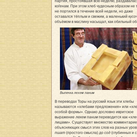
партия, простоявшая всю неделю, раздавалас
коѓенам. При этом хлеб чудесным образом не 
не портился в течение всей недели, но даже
оставался тёплым и свежим, а маленький кусо
объёмом в маслину насыщал, как обильный об
Выпечка лехем паним
В переводах Торы на русский язык эти хлебы
называются «хлебами предложения» или «хл
особой формы». Однако дословно ивритское
выражение
лехем паним
переводится как «хле
лицами». Существует множество комментарие
объясняющих смысл этих слов на разных уров
пшат
(простого смысла) до
сод
(глубинных и 