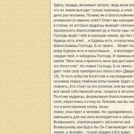
Здесь, правда, возникает вопрос: ведь всем из
что из земли выходит только пшеница, а хлеб 
дело рук человека. Почему же в благословении
упоминается именно хлеб? Ответ мы находим 
в стихах, из которых мудрецы выводят обязан
произносить благословения до и после еды: «
Господь ведёт тебя в хорошую землю, где без 
будешь есть хлеб… и будешь есть, и насытишь
благословишь Господа, Б-га твоего… Может бы
когда будешь есть и насытишься… и возгорди
сердце твоё, и забудешь Господа. И скажешь 
своём: "Моя сила и крепость моих рук достави
это богатство". Но помни Господа, Б-га твоего,
даёт тебе силу приобретать богатство» (Дварим
18). То есть избыток богатства и наслаждения
человека перед тяжёлым испытанием: будет о
помнить, Кто стоит за его успехом, или же пр
всё своей собственной силе, таланту и энтузи
Поэтому мудрецы, формулируя благословение
хлеб, обратились к стиху из Теѓилим, как бы на
что в изготовлении хлеба, безус
ловно, участвует и человек. Но одновременно,
уменьшить для нас риск возгордиться и забыт
Всевышнего, «приписывают» абсолютно всё
Всевышнему, как будто бы Он Сам выводит хле
земли, а человек – только орудие в Его руках.