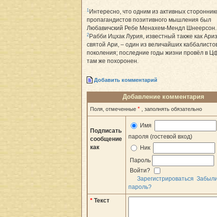
1
Интересно, что одним из активных сторонник
пропагандистов позитивного мышления был
Любавичский Ребе Менахем-Мендл Шнеерсон.
2
Рабби Ицхак Лурия, известный также как Ари
святой Ари, – один из величайших каббалистов
поколения; последние годы жизни провёл в Ц
там же похоронен.
Добавить комментарий
Добавление комментария
*
Поля, отмеченные
, заполнять обязательно
Имя
Подписать
пароля (гостевой вход)
сообщение
как
Ник
Пароль
Войти?
Зарегистрироваться
Забыл
пароль?
*
Текст