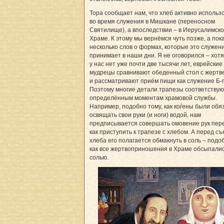
Тора сообщает нам, что хлеб активно использ
во время служения в Мишкане (переносном
Святилище), а впоследствии – в Иерусалимск
Храме. К этому мы вернёмся чуть позже, а пок
несколько слов о формах, которые это служе
принимает в наши дни. Я не оговорился – хот
у нас нет уже почти две тысячи лет, еврейские
мудрецы сравнивают обеденный стол с жертв
и рассматривают приём пищи как служение Б-г
Поэтому многие детали трапезы соответствую
определённым моментам храмовой службы.
Например, подобно тому, как коѓены были обя
освящать свои руки (и ноги) водой, нам
предписывается совершать омовение рук пере
как приступить к трапезе с хлебом. А перед с
хлеба его полагается обмакнуть в соль – подо
как все жертвоприношения в Храме обсыпали
солью.