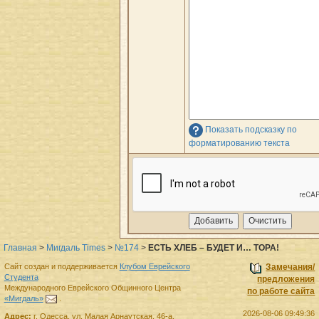
Показать подсказку по
форматированию текста
Главная
>
Мигдаль Times
>
№174
>
ЕСТЬ ХЛЕБ – БУДЕТ И… ТОРА!
Сайт создан и поддерживается
Клубом Еврейского
Замечания/
Студента
предложения
Международного Еврейского Общинного Центра
по работе сайта
«Мигдаль»
.
2026-08-06 09:49:36
Адрес:
г.
Одесса
,
ул. Малая Арнаутская, 46-а.