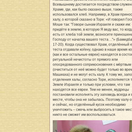
Всевышнему достигается посредством служен
Храме, где, как было сказано выше, также
использовался хлеб. Например, в Храм прино
халу, о которой сказано в Торе: «И говорил Го
Моше так: "Говори сынам Израиля и скажи им:
придёте в землю, в которую Я веду вас, то ког
есть от хлеба той земли, возносите приношен
Господу от начатка вашего теста…"» (Бамидба
17-20). Когда существовал Храм, отделённый к
теста отдавали коѓену, однако в наше время к
(как и все остальные евреи) находятся в сост
ритуальной нечистоты от прямого или
опосредованного соприкосновения с мёртвым
(очиститься от неё можно будет только во вре
Машиаха) и не могут есть халу. К тому же, зап
отделения халы, согласно Торе, исполняется т
Земле Израиля и только при условии, что там
находятся все евреи. Тем не менее, мудрецы
постановили исполнять эту заповедь всегда и
месте, чтобы она не забылась. Поэтому халу 
и сейчас, но отделённый кусок необходимо
уничтожить – сжечь или выбросить в такое мест
никто не сможет им воспользоваться.