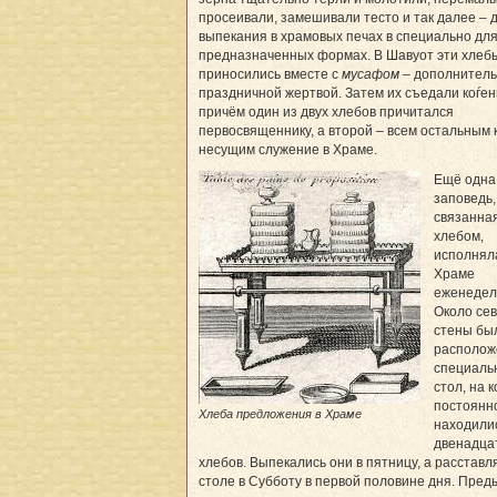
просеивали, замешивали тесто и так далее – 
выпекания в храмовых печах в специально для
предназначенных формах. В Шавуот эти хлеб
приносились вместе с
мусафом
– дополнител
праздничной жертвой. Затем их съедали коѓен
причём один из двух хлебов причитался
первосвященнику, а второй – всем остальным 
несущим служение в Храме.
Ещё одна
заповедь,
связанная
хлебом,
исполнял
Храме
еженедел
Около се
стены бы
располож
специаль
стол, на 
постоянн
Хлеба предложения в Храме
находили
двенадца
хлебов. Выпекались они в пятницу, а расставл
столе в Субботу в первой половине дня. Пре