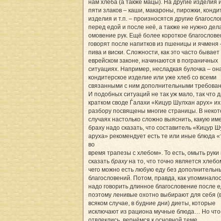
нам хлеба (а также мацы). На другие изделия 
пяти злаков – каши, макароны, пирожки, конди
изделия и т.п. – произносятся другие благосл
перед едой и после неё, а также не нужно дел
омовение рук. Ещё более короткое благослов
говорят после напитков из пшеницы и ячменя 
пива и виски. Сложности, как это часто бывает
еврейском законе, начинаются в пограничных
ситуациях. Например, несладкая булочка – он
кондитерское изделие или уже хлеб со всеми
связанными с ним дополнительными требова
И подобных ситуаций не так уж мало, так что 
кратком своде Ѓалахи «Кицур Шулхан арух» их
разбору посвящены многие страницы. В неко
случаях настолько сложно выяснить, какую им
браху надо сказать, что составитель «Кицур 
аруха» рекомендует есть те или иные блюда «
во
время трапезы с хлебом». То есть, омыть руки
сказать
браху
на то, что точно является хлебо
чего можно есть любую еду без дополнительн
благословений. Потом, правда, как упоминало
надо говорить длинное благословение после е
поэтому ленивые охотно выбирают для себя (
всяком случае, в будние дни) диеты, которые
исключают из рациона мучные блюда… Но что
отвлеклись, вернёмся к основной теме.