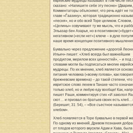
еврейские мудрецы называют в том числе песн
сказано: «Напишите себе эту песню» (Дварим, 
Комментаторы объясняют, что речь идёт не то
главе «Ѓаазину», которая традиционно назыв
«песня», но и обо всей Торе целиком. Словом,
«Целины» озвучивают ту же мысль, что и рабб
Эльазар бен Азарья, но в позитивном («будет»)
негативном («если нет») ключе – в духе попул
наше время концепции позитивного мышлени
Буквально через предложение «дорогой Леон
Ильич» пишет: «Хлеб всегда был важнейшим
продуктом, мерилом всех ценностей», – и под
словами могли бы подписаться многие еврейс
мудрецы. По их мнению, хлеб является основ
питания человека («всему голова», как говорил
брежневские времена) – до такой степени, что
ивритское слово лехем в Танахе часто означае
только хлеб, но и любую еду вообще! Как, нап
пишет Раши, комментируя стих «И заколол Яа
скот… и призвал он братьев своих есть хлеб…
(Берешит, 31: 54), – «Все съестное называетс
хлебом».
Хлеб появляется в Торе буквально в первой же
По одному из мнений, Древом познания добра 
от плодов которого вкусили Адам и Хава, была