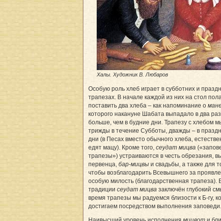
Халы. Художник В. Любаров
Особую роль хлеб играет в субботних и празд
трапезах. В начале каждой из них на стол пол
поставить два хлеба – как напоминание о
ман
которого накануне Шабата выпадало в два ра
больше, чем в будние дни. Трапезу с хлебом 
трижды в течение Субботы, дважды – в празд
дни (в Песах вместо обычного хлеба, естестве
едят мацу). Кроме того,
сеудат мицва
(«запов
трапезы») устраиваются в честь обрезания, в
первенца,
бар-мицвы
и свадьбы, а также для т
чтобы возблагодарить Всевышнего за проявл
особую милость (благодарственная трапеза). 
традиции
сеудат мицва
заключён глубокий см
время трапезы мы радуемся близости к Б-гу, к
достигаем посредством выполнения заповеди
Наивысший уровень исполнения
мицвот
и бли