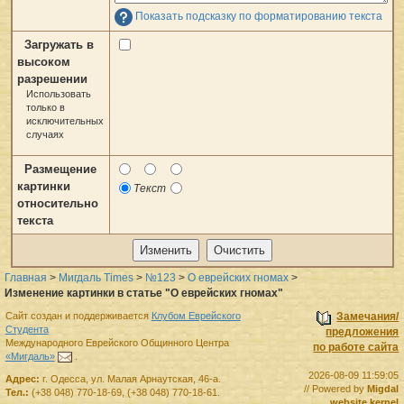
Показать подсказку по форматированию текста
Загружать в
высоком
разрешении
Использовать
только в
исключительных
случаях
Размещение
картинки
Текст
относительно
текста
Главная
>
Мигдаль Times
>
№123
>
О еврейских гномах
>
Изменение картинки в статье "О еврейских гномах"
Сайт создан и поддерживается
Клубом Еврейского
Замечания/
Студента
предложения
Международного Еврейского Общинного Центра
по работе сайта
«Мигдаль»
.
2026-08-09 11:59:05
Адрес:
г.
Одесса
,
ул. Малая Арнаутская, 46-а.
// Powered by
Migdal
Тел.:
(+38 048) 770-18-69
,
(+38 048) 770-18-61
.
website kernel