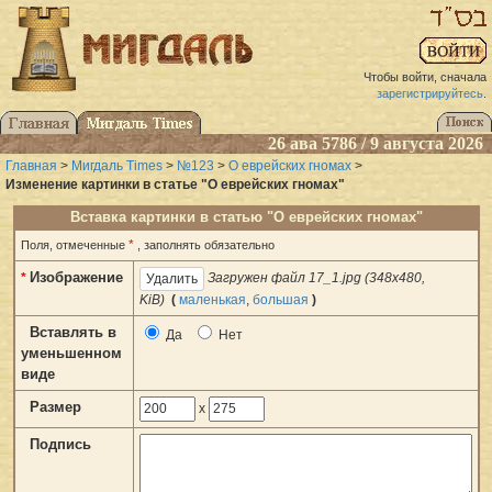
Чтобы войти, сначала
зарегистрируйтесь
.
26 ава 5786 / 9 августа 2026
Главная
>
Мигдаль Times
>
№123
>
О еврейских гномах
>
Изменение картинки в статье "О еврейских гномах"
Вставка картинки в статью "О еврейских гномах"
*
Поля, отмеченные
, заполнять обязательно
Изображение
*
Загружен файл 17_1.jpg (348x480,
KiB)
(
маленькая
,
большая
)
Вставлять в
Да
Нет
уменьшенном
виде
Размер
x
Подпись