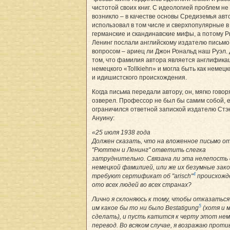
чистотой своих книг. С идеологией проблем не
возникло – в качестве основы Средиземья авт
использовал в том числе и сверхпопулярные в
германские и скандинавские мифы, а потому Р
Ленинг послали английскому издателю письмо
вопросом – ариец­ ли Джон Рональд наш Руэл. 
том, что фамилия автора является англифика
немецкого «Tollkiehn» и могла быть как немецко
и идишистского происхождения.
Когда письма передали автору, он, мягко говор
озверел. Профессор не был бы самим собой, 
ограничился ответной запис­кой издателю Стэ
Ануину:
«25 июля 1938 года
Должен сказать, что на вложенное письмо о
"Рюттен и Ленинг" ответить слегка
затруднительно. Связана ли эта нелепость 
немецкой фамилией, или же их безумные зак
4
требуют сертификат об "arisсh"
происхожд
ото всех людей во всех странах?
Лично я склоняюсь к тому, чтобы отказатьс
5
им какое бы то ни было Bestatigung
(хотя и 
сделать), и пусть катится к черту этот не
перевод. Во всяком случае, я возражаю проти