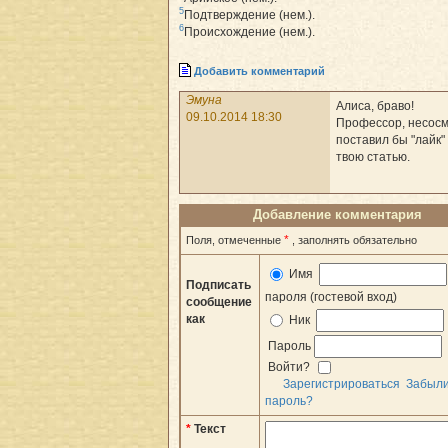
5
Подтверждение (нем.).
6
Происхождение (нем.).
Добавить комментарий
Эмуна
Алиса, браво!
09.10.2014 18:30
Профессор, несосм
поставил бы "лайк"
твою статью.
Добавление комментария
*
Поля, отмеченные
, заполнять обязательно
Имя
Подписать
пароля (гостевой вход)
сообщение
как
Ник
Пароль
Войти?
Зарегистрироваться
Забыл
пароль?
*
Текст