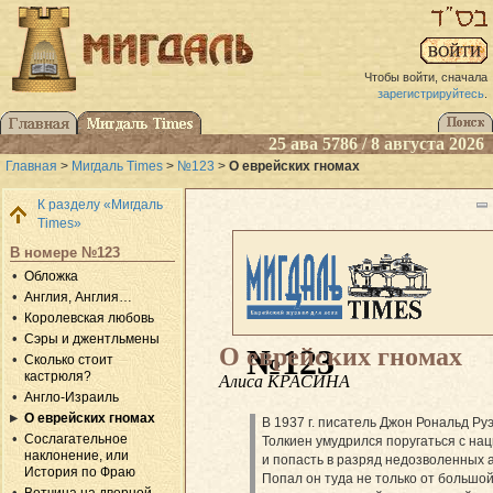
Чтобы войти, сначала
зарегистрируйтесь
.
25 ава 5786 / 8 августа 2026
Главная
>
Мигдаль Times
>
№123
>
О еврейских гномах
К разделу «Мигдаль
Times»
В номере №123
Обложка
Англия, Англия…
Королевская любовь
Сэры и джентльмены
О еврейских гномах
№123
Сколько стоит
кастрюля?
Алиса КРАСИНА
Англо-Израиль
О еврейских гномах
В 1937 г. писатель Джон Рональд Ру
Сослагательное
Толкиен умудрился поругаться с на
наклонение, или
и попасть в разряд недозволенных 
История по Фраю
Попал он туда не только от большо