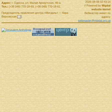
2026-08-08 02:43:14
Адрес:
г.
Одесса
,
ул. Малая Арнаутская, 46-а.
// Powered by
Migdal
Тел.:
(+38 048) 770-18-69
,
(+38 048) 770-18-61
.
website kernel
Председатель правления
центра
«Мигдаль»
—
Кира
Вебмастер живет по
Верховская
.
адресу
webmaster@migdal.org.ua