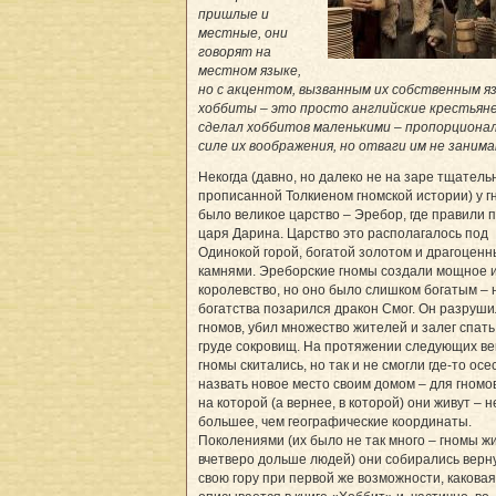
пришлые и
местные, они
говорят на
местном языке,
но с акцентом, вызванным их собственным я
хоббиты – это просто английские крестьяне
сделал хоббитов маленькими – пропорциона
силе их воображения, но отваги им не занима
Некогда (давно, но далеко не на заре тщатель
прописанной Толкиеном гномской истории) у г
было великое царство – Эребор, где правили 
царя Дарина. Царство это располагалось под
Одинокой горой, богатой золотом и драгоцен
камнями. Эреборские гномы создали мощное и
королевство, но оно было слишком богатым – 
богатства позарился дракон Смог. Он разруши
гномов, убил множество жителей и залег спать
груде сокровищ. На протяжении следующих ве
гномы скитались, но так и не смогли где-то осе
назвать новое место своим домом – для гномо
на которой (а вернее, в которой) они живут – н
большее, чем географические координаты.
Поколениями (их было не так много – гномы ж
вчетверо дольше людей) они собирались верн
свою гору при первой же возможности, каковая