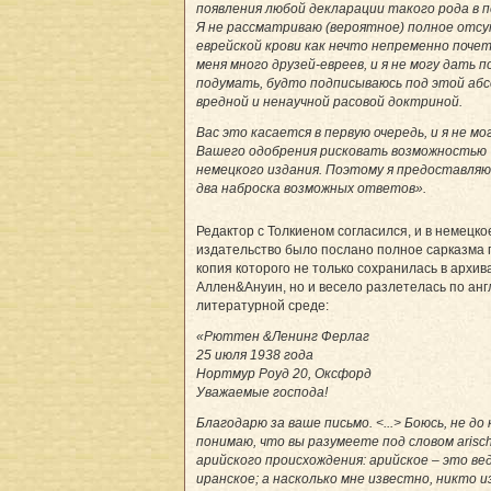
появления любой декларации такого рода в п
Я не рассматриваю (вероятное) полное отс
еврейской крови как нечто непременно почет
меня много друзей-евреев, и я не могу дать п
подумать, будто подписываюсь под этой аб
вредной и ненаучной расовой доктриной.
Вас это касается в первую очередь, и я не мо
Вашего одобрения рисковать возможностью
немецкого издания. Поэтому я предоставляю
два наброска возможных ответов».
Редактор с Толкиеном согласился, и в немецко
издательство было послано полное сарказма 
копия которого не только сохранилась в архив
Аллен&Ануин, но и весело разлетелась по анг
литературной среде:
«Рюттен &Ленинг Ферлаг
25 июля 1938 года
Нортмур Роуд 20, Оксфорд
Уважаемые господа!
Благодарю за ваше письмо. <...> Боюсь, не до
понимаю, что вы разумеете под словом arisсh
арийского происхождения: арийское – это вед
иранское; а насколько мне известно, никто и