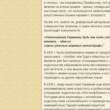
и «итиль», так понравились Профессору, что о
включил их в язык эльфов – квэнья, словарь ко
настолько богат, что используется любителям
искусственных языков наравне с эсперанто.
Но все это, знаете ли, доведенный автором до
совершенства эскапизм, а самое веселое зача
происходит в реальности.
«Уничтожение Германии, будь она хоть сто
виновна, – одна из
3
самых ужасных мировых катастроф».
В 1937 г. была опубликована первая из средиз
цикла книга – «Хоббит, или Туда и обратно» (к
времени уже был написан «Сильмариллион», 
издательства забраковали книгу как слишком 
для читателя, и она вышла уже после смерти а
«Хоббит» моментально стал популярен, и его 
переводить на другие европейские языки.
В 1938 г., когда нацистская Германия еще всяч
рекламировала свою открытость и добрососед
отношения, издательство «Рюттен&Ленинг» и
Потсдама вело переговоры с английским
издательством «Аллен&Ануин» о переводе кни
немецкий язык. Однако немецкие издатели
чрезвычайно гордились идеологической и рас