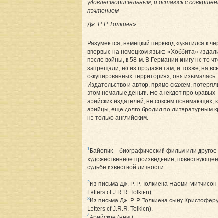
удовлетворительным, и остаюсь с соверше
почтением
Дж. Р. Р. Толкиен».
Разумеется, немецкий перевод «укатился к чер
впервые на немецком языке «Хоббита» издал
после войны, в 58-м. В Германии книгу не то ч
запрещали, но из продажи там, и позже, на вс
оккупированных территориях, она изымалась.
Издательство и автор, прямо скажем, потерял
этом немалые деньги. Но анекдот про бравых
арийских издателей, не совсем понимающих, к
арийцы, еще долго бродил по литературным кр
не только английским.
1
Байопик – биографический фильм или другое
художественное произведение, повествующее
судьбе известной личности.
2
Из письма Дж. Р. Р. Толкиена Наоми Митчисон
Letters of J.R.R. Tolkien).
3
Из письма Дж. Р. Р. Толкиена сыну Кристоферу
Letters of J.R.R. Tolkien).
4
Арийское (нем.).