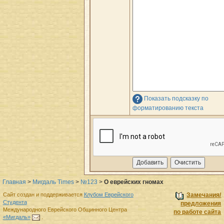
Показать подсказку по
форматированию текста
Главная
>
Мигдаль Times
>
№123
>
О еврейских гномах
Сайт создан и поддерживается
Клубом Еврейского
Замечания/
Студента
предложения
Международного Еврейского Общинного Центра
по работе сайта
«Мигдаль»
.