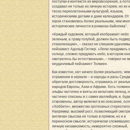
поступки в контексте их мировоззрения, а пот
создавал не только их личную историю, но их н
тесно переплетенными культурой, языком,
историческими датами и даже календарем. От 
герои становились более реальными, чем мно
1
исторические личности в романах-байопика
.
«Каждый художник, который изображает небо
зеленым, а траву голубой, должен быть подве
стерилизации», – сказал не слишком удачлив
пейзажист Адольф Гитлер. «Легко придумать 
солнце, сложно придумать небо, в котором он
смотрелось бы естественным», – говорил не 
неудачливый пейзажист Толкиен.
Как известно, нет ничего более реального, чем
отражение в зеркале – и народы и расы Сред
обретали достоверность, отражаясь от реаль
народов Европы, Азии и Африки. Хоть толкиен
эльфы частично и взяты из кельтских легенд, 
частично списаны и с самих валлийцев, и, буд
откровенны, автор включил в их описание, осо
«Хоббите», множество гротескных стереотипо
Например: высокий рост, позволяющий смотре
англичан свысока не только в прямом, но и в
переносном смысле; исторически сложившуюс
личную независимость; невероятно сложный,