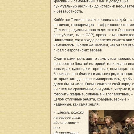
красивый и самобытный язык; и доводящие
пунктуальных англичан до истерики необязат
и беззаботность.
Хоббитов Толкиен писал со своих соседей – се
англичан, харадримцев – с африканских плем
(Толкиен родился и провел детство в Оранжев
республике, ныне ЮАР), орков – с монголов в
Чингисхана, хотя в ходе развития сюжета они
изменялись. Гномов же Толкиен, как он сам ут
писал с европейских евреев.
Судите сами: речь идет о замкнутом народце с
невероятно богатой историей, гениальных ин
ювелирах, кузнецах и торговцах, помнящих св
бесчисленных близких и дальних родственнико
которые никогда не ассимилировались, где бы 
долго бы ни жили. Гномы считают свой народ 
ни с кем не сравнимым, они умные, хитрые и, 
говорить, жадные, склочные и злопамятные, – 
целом отличные ребята, храбрые, верные и
надежные, как сама земля.
«…гномы похожи
на евреев: там,
где они живут,
они
одновременно