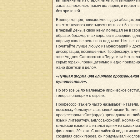
выпиленными из старой лыжи или выкованны
заказ за несколько тысяч долларов, и играют в
без зрителей.
В конце концов, невозможно в двух абзацах оп
как этот человек шестьдесят пять лет был влю
в первый день, в свою жену, помещал ее в свои
образах бессмертных королев и совершил для
парочку вполне реальных подвигов. Нет, не во
Почитайте лучше любую из монографий и док
диссертаций, посвященных Профессору, а лу
эссе Анджея Сапковского «Пируг, или Нет золо
серых горах», проницательно и едко препари
жанр фэнтези в целом.
«Лучшая форма для длинного произведения
путешествие».
Но это все было маленькое лирическое отступ
теперь поговорим о евреях.
Профессор (так его часто называют читатели,
поскольку большую часть своей жизни Толкиен
профессором в Оксфорде) преподавал англий
язык и литературу, англосаксонский, норманнс
кельтский языки и считался одним из самых м
филологов 20 века. С английской педантичнос
создавая своих героев, он придумывал их слов