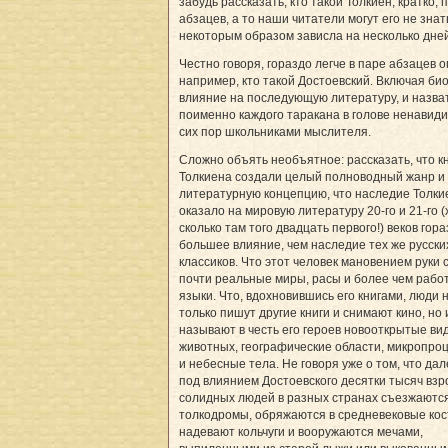
забудь рассказать, кто такой Толкиен, кратко, 
абзацев, а то наши читатели могут его не знать
некоторым образом зависла на несколько дней
Честно говоря, гораздо легче в паре абзацев о
например, кто такой Достоевский. Включая би
влияние на последующую литературу, и назва
поименно каждого таракана в голове ненавиди
сих пор школьниками мыслителя.
Сложно объять необъятное: рассказать, что к
Толкиена создали целый полноводный жанр и
литературную концепцию, что наследие Толки
оказало на мировую литературу 20-го и 21-го (
сколько там того двадцать первого!) веков гор
большее влияние, чем наследие тех же русски
классиков. Что этот человек мановением руки 
почти реальные миры, расы и более чем раб
языки. Что, вдохновившись его книгами, люди 
только пишут другие книги и снимают кино, но 
называют в честь его героев новооткрытые ви
животных, географические области, микропро
и небесные тела. Не говоря уже о том, что дал
под влиянием Достоевского десятки тысяч вз
солидных людей в разных странах съезжаютс
толкодромы, обряжаются в средневековые ко
надевают кольчуги и вооружаются мечами,