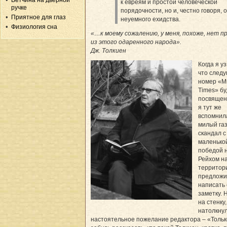
Ветчина на дверной
к евреям и простой человеческой
ручке
порядочности, но и, честно говоря, 
Приятное для глаз
неуемного ехидства.
Физиология сна
«…к моему сожалению, у меня, похоже, нет п
из этого одаренного народа».
Дж. Толкиен
Когда я у
что след
номер «М
Times» бу
посвящен
я тут же
вспомнил
милый га
скандал с
маленько
победой 
Рейхом на
территор
предложи
написать 
заметку. Н
на стенку,
натолкнул
настоятельное пожелание редактора – «Тольк