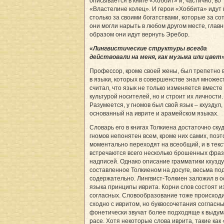
описывается в книге «Хоббит» и, частично, во
«Властелине колец». И герои «Хоббита» идут 
столько за своими богатствами, которые за со
они могли нарыть в любом другом месте, глав
образом они идут вернуть Эребор.
«Лингвистические структуры всегда
действовали на меня, как музыка или цвет»
Профессор, кроме своей жены, был трепетно
в языки, которых в совершенстве знал множес
считал, что язык не только изменяется вместе
культурой носителей, но и строит их личности.
Разумеется, у гномов был свой язык – кхуздул,
основанный на иврите и арамейском языках.
Словарь его в книгах Толкиена достаточно ску
гномов непонятен всем, кроме них самих, поэт
моментально переходят на всеобщий, и в текс
встречаются всего несколько брошенных фраз
надписей. Однако описание грамматики кхузду
составленное Толкиеном на досуге, весьма по
содержательно. Лингвист-Толкиен заложил в 
языка принципы иврита. Корни слов состоят и
согласных. Словообразование тоже происход
сходно с ивритом, но буквосочетания согласн
фонетически звучат более подходяще к выду
расе. Хотя некоторые слова иврита, такие как