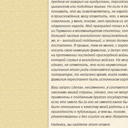
предков не говорил на хиндустани, персидско
цыганском или подобных языках. Но если я д
понимать, что вы осведомляетесь, не еврейс
я происхождения, могу ответить, что, к мое
сожалению, у меня, похоже, нет предков из э
одаренного народа. Мой прапрадед попал в 
из Германии в восемнадцатом столетии; по
большей частью английского происхождения,
же, я – английский подданный, и этого долж
достаточно. Я привык, тем не менее, с горд
носить свою немецкую фамилию, и делал это
на протяжении последней прискорбной войны
которой служил в английских войсках. Не могу
однако, не отметить, что если неуместные
изыскания этого рода становятся правилом 
литературе, то недалеко время, когда неме
фамилия перестанет быть источником горд
Ваш запрос сделан, несомненно, в соответст
законами вашей страны, однако, они не мог
применены к подданным другого государства
если это имело бы (а оно не имеет) какое бы
было отношение к качеству моей работы и 
пригодности к публикации, в чем вы, похоже,
удовлетворены и без ссылок на мое Abstamm
Надеюсь, вы найдете этот ответ