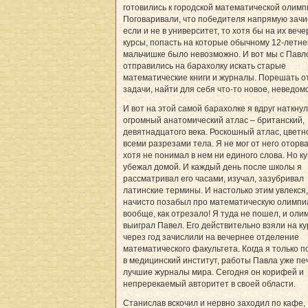
готовились к городской математической олимп
Поговаривали, что победителя напрямую зачи
если и не в университет, то хотя бы на их веч
курсы, попасть на которые обычному 12-летн
мальчишке было невозможно. И вот мы с Павл
отправились на барахолку искать старые
математические книги и журналы. Порешать о
задачи, найти для себя что-то новое, неведом
И вот на этой самой барахолке я вдруг на­ткну
огромный анатомический атлас – британский,
девятнадцатого века. Роскошный атлас, цветно
всеми разрезами тела. Я не мог от него оторва
хотя не понимал в нем ни единого слова. Но к
убежал домой. И каждый день после школы я
рассматривал его часами, изучал, зазубривал
латинские термины. И настолько этим увлекся,
начисто позабыл про математическую олимпи
вообще­, как отрезало! Я туда не пошел, и ол
выиграл Павел. Его действительно взяли на ку
через год зачислили на вечернее отделение
математического факультета. Когда я только п
в медицинский институт, работы Павла уже пе
лучшие журналы мира. Сегодня он корифей и
непререкаемый авторитет в своей области.
Станислав вскочил и нервно заходил по кафе,