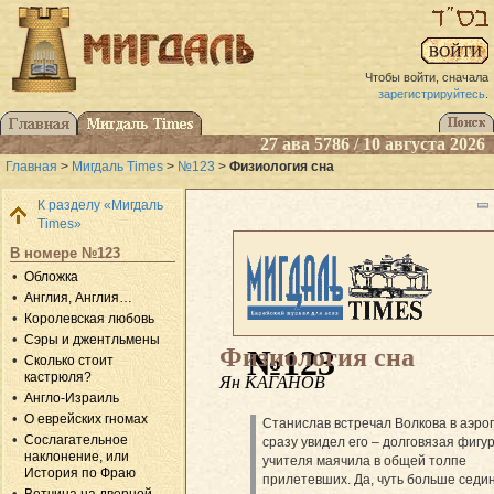
Чтобы войти, сначала
зарегистрируйтесь
.
27 ава 5786 / 10 августа 2026
Главная
>
Мигдаль Times
>
№123
>
Физиология сна
К разделу «Мигдаль
Times»
В номере №123
Обложка
Англия, Англия…
Королевская любовь
Сэры и джентльмены
Физиология сна
№123
Сколько стоит
кастрюля?
Ян КАГАНОВ
Англо-Израиль
О еврейских гномах
Станислав встречал Волкова в аэро
Сослагательное
сразу увидел его – долговязая фигу
наклонение, или
учителя маячила в общей толпе
История по Фраю
прилетевших. Да, чуть больше седин