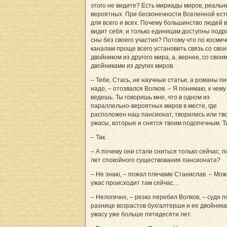
этого не видите? Есть мириады миров, реальн
вероятных. При бесконечности Вселенной ест
для всего и всех. Почему большинство людей в
видит себя, и только единицам доступны под
сны без своего участия? Потому что по косми
каналам проще всего установить связь со сво
двойником из другого мира, а, вернее, со свои
двойниками из других миров.
– Тебе, Стась, не научные статьи, а романы п
надо, – отозвался Волков. – Я понимаю, к чему
ведешь. Ты говоришь мне, что в одном из
параллельно-вероятных миров в месте, где
расположен наш пансионат, творились или тв
ужасы, которые и снятся твоим подопечным. Т
– Так.
– А почему они стали сниться только сейчас, п
лет спокойного существования пансионата?
– Не знаю, – пожал плечами Станислав. – Може
ужас происходит там сейчас…
– Нелогично, – резко перебил Волков, – судя п
разнице возрастов бухгалтерши и ее двойника
ужасу уже больше пятидесяти лет.