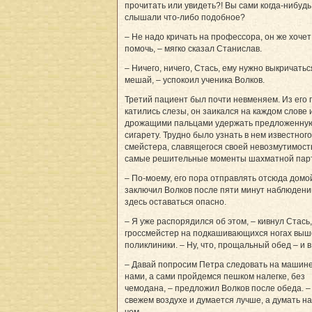
прочитать или увидеть?! Вы сами когда-нибудь
слышали что-либо подобное?
– Не надо кричать на профессора, он же хочет
помочь, – мягко сказал Станислав.
– Ничего, ничего, Стась, ему нужно выкричатьс
мешай, – успокоил ученика Волков.
Третий пациент был почти невменяем. Из его 
катились слезы, он заикался на каждом слове 
дрожащими пальцами удержать предложенну
сигарету. Трудно было узнать в нем известного
смейстера, славящегося своей невозмутимост
самые решительные моменты шахматной пар
– По-моему, его пора отправлять отсюда домой
заключил Волков после пяти минут наблюдени
здесь оставаться опасно.
– Я уже распорядился об этом, – кивнул Стась,
гроссмейстер на подкашивающихся ногах выш
поликлиники. – Ну, что, прощальный обед – и 
– Давай попросим Петра следовать на машине
нами, а сами пройдемся пешком налегке, без
чемодана, – предложил Волков после обеда. –
свежем воздухе и думается лучше, а думать на