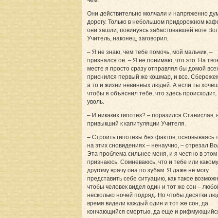
чем.
Они действительно молчали и напряженно ду
дорогу. Только в небольшом придорожном кафе
они зашли, повинуясь забастовавшей ноге Вол
Учитель, наконец, заговорил.
– Я не знаю, чем тебе помочь, мой мальчик, –
признался он. – Я не понимаю, что это. На тв
месте я просто сразу отправлял бы домой всех
приснился первый же кошмар, и все. Сбереже
а то и жизни невинных людей. А если ты хочеш
чтобы я объяснил тебе, что здесь происходит,
уволь.
– И никаких гипотез? – поразился Стани­слав, 
привыкший к капитуляции Учителя.
– Строить гипотезы без фактов, основываясь 
на этих сновидениях – ненаучно, – отрезал Во
Эта проблема сильнее меня, и я честно в этом
признаюсь. Сомневаюсь, что и тебе или каком
другому врачу она по зубам. Я даже не могу
представить себе ситуацию, как такое возможн
чтобы человек видел один и тот же сон – любой
несколько ночей подряд. Но чтобы десятки лю
время видели каждый один и тот же сон, да
кончающийся смертью, да еще и рифмующийс