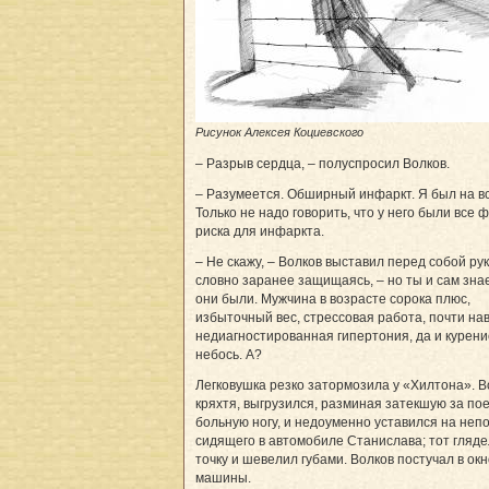
Рисунок Алексея Коциевского
– Разрыв сердца, – полуспросил Волков.
– Разумеется. Обширный инфаркт. Я был на в
Только не надо говорить, что у него были все 
риска для инфаркта.
– Не скажу, – Волков выставил перед собой рук
словно заранее защищаясь, – но ты и сам зна
они были. Мужчина в возрасте сорока плюс,
избыточный вес, стрессовая работа, почти на
недиагностированная гипертония, да и курени
небось. А?
Легковушка резко затормозила у «Хилтона». В
кряхтя, выгрузился, разминая затекшую за по
больную ногу, и недоуменно уставился на неп
сидящего в автомобиле Станислава; тот гляде
точку и шевелил губами. Волков постучал в ок
машины.