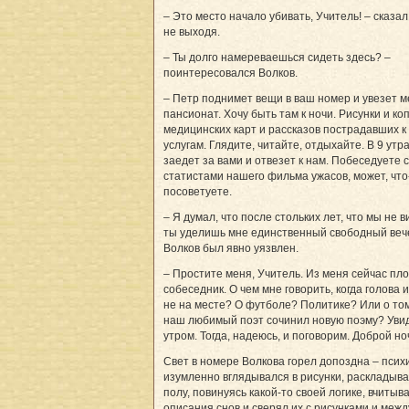
– Это место начало убивать, Учитель! – сказал
не выходя.
– Ты долго намереваешься сидеть здесь? –
поинтересовался Волков.
– Петр поднимет вещи в ваш номер и увезет м
пансионат. Хочу быть там к ночи. Рисунки и ко
медицинских карт и рассказов пострадавших 
услугам. Глядите, читайте, отдыхайте. В 9 утр
заедет за вами и отвезет к нам. Побеседуете 
статистами нашего фильма ужасов, может, что
посоветуете.
– Я думал, что после стольких лет, что мы не в
ты уделишь мне единственный свободный вече
Волков был явно уязвлен.
– Простите меня, Учитель. Из меня сейчас пл
собеседник. О чем мне говорить, когда голова 
не на месте? О футболе? Политике? Или о том
наш любимый поэт сочинил новую поэму? Уви
утром. Тогда, надеюсь, и поговорим. Доброй но
Свет в номере Волкова горел допоздна – псих
изумленно вглядывался в рисунки, раскладыва
полу, повинуясь какой-то своей логике, вчитыв
описания снов и сверял их с рисунками и межд