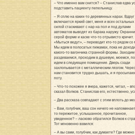
– Что именно вам снится? – Станислав едва у
подставить пациенту пепельницу.
– Я сплю на каких-то деревянных нарах. Вдруг
включается яркий свет, меня и всех остальных 
силой стаскивают с нар на пол и под дулами
автоматов выводят из барака наружу. Охранни
серой форме и каске что-то отрывисто кричит.
«Мыться ведут», – переводит кто-то рядом со 
Мы идем в полосатых пижамах, пока не доход
какого-то вагончика странной формы. Заходим 
раздеваемся, проходим в душевую, моемся, п
идем в следующее помещение. Дверь сзади
захлопывается с металлическим лязгом. Чере
нам становится трудно дышать, и я просыпаюс
поту.
– Что-то похожее я вчера, кажется, читал, – в
сказал Волков. Станислав его, естественно, у
– Два рассказа совпадают с этим вплоть до ме
– Вам, голубчик, ваш сон ничего не напоминае
то пережитое, услышанное, прочитанное,
увиденное? – ласково обратился Волков к стр
Тот мгновенно взвился:
– А вы сами, голубчик, как думаете? Где можно