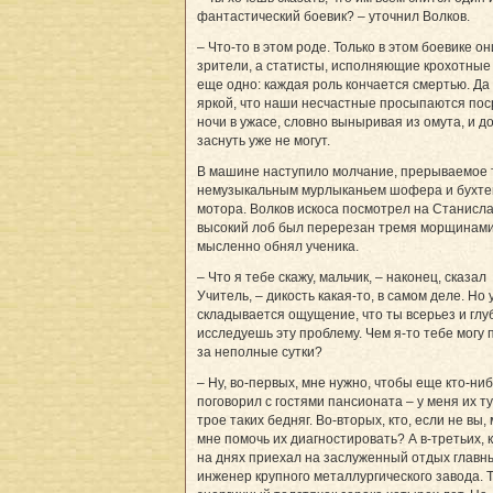
фантастический боевик? – уточнил Волков.
– Что-то в этом роде. Только в этом боевике он
зрители, а статисты, исполняющие крохотные
еще одно: каждая роль кончается смертью. Да
яркой, что наши несчастные просыпаются по
ночи в ужасе, словно выныривая из омута, и д
заснуть уже не могут.
В машине наступило молчание, прерываемое 
немузыкальным мурлыканьем шофера и бухт
мотора. Волков искоса посмотрел на Станисла
высокий лоб был перерезан тремя морщинами
мысленно обнял ученика.
– Что я тебе скажу, мальчик, – наконец, сказал
Учитель, – дикость какая-то, в самом деле. Но 
складывается ощущение, что ты всерьез и глу
исследуешь эту проблему. Чем я-то тебе могу 
за неполные сутки?
– Ну, во-первых, мне нужно, чтобы еще кто-ни
поговорил с гостями пансионата – у меня их т
трое таких бедняг. Во-вторых, кто, если не вы,
мне помочь их диагностировать? А в-третьих, к
на днях приехал на заслуженный отдых главн
инженер крупного металлургического завода. 