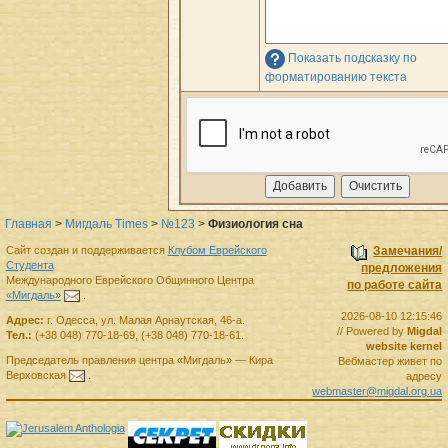
Показать подсказку по
форматированию текста
Главная
>
Мигдаль Times
>
№123
>
Физиология сна
Сайт создан и поддерживается
Клубом Еврейского
Замечания/
Студента
предложения
Международного Еврейского Общинного Центра
по работе сайта
«Мигдаль»
.
2026-08-10 12:15:46
Адрес:
г.
Одесса
,
ул. Малая Арнаутская, 46-а.
// Powered by
Migdal
Тел.:
(+38 048) 770-18-69
,
(+38 048) 770-18-61
.
website kernel
Председатель правления
центра
«Мигдаль»
—
Кира
Вебмастер живет по
Верховская
.
адресу
webmaster@migdal.org.ua