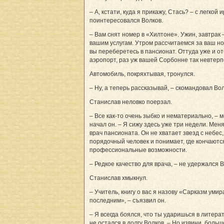
– А, кстати, куда я прикажу, Стась? – с легкой 
поинтересовался Волков.
– Вам снят номер в «Хилтоне». Ужин, завтрак –
вашим услугам. Утром рассчитаемся за ваш но
вы переберетесь в пансионат. Оттуда уже и от
аэропорт, раз уж вашей Сорбонне так невтерп
Автомобиль, покряхтывая, тронулся.
– Ну, а теперь рассказывай, – скомандовал Вол
Станислав неловко поерзал.
– Все как-то очень зыбко и нематериально, – 
начал он. – Я сижу здесь уже три недели. Мен
врач пансионата. Он не хватает звезд с небес,
порядочный человек и понимает, где кончаютс
профессиональные возможности.
– Редкое качество для врача, – не удержался В
Станислав хмыкнул.
– Учитель, книгу о вас я назову «Сарказм умир
последним», – съязвил он.
– Я всегда боялся, что ты ударишься в литерат
не остался в долгу Волков. – Но извини, больш