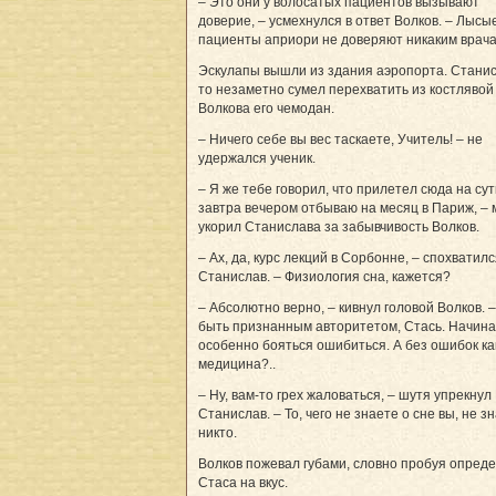
– Это они у волосатых пациентов вызывают
доверие, – усмехнулся в ответ Волков. – Лысы
пациенты априори не доверяют никаким врача
Эскулапы вышли из здания аэропорта. Станис
то незаметно сумел перехватить из костлявой
Волкова его чемодан.
– Ничего себе вы вес таскаете, Учитель! – не
удержался ученик.
– Я же тебе говорил, что прилетел сюда на сут
завтра вечером отбываю на месяц в Париж, – 
укорил Станислава за забывчивость Волков.
– Ах, да, курс лекций в Сорбонне, – спохва­тил
Станислав. – Физиология сна, кажется?
– Абсолютно верно, – кивнул головой Волков. 
быть признанным авторитетом, Стась. Начин
особенно бояться ошибиться. А без ошибок ка
медицина?..
– Ну, вам-то грех жаловаться, – шутя упрек­нул
Станислав. – То, чего не знаете о сне вы, не з
никто.
Волков пожевал губами, словно пробуя опред
Стаса на вкус.