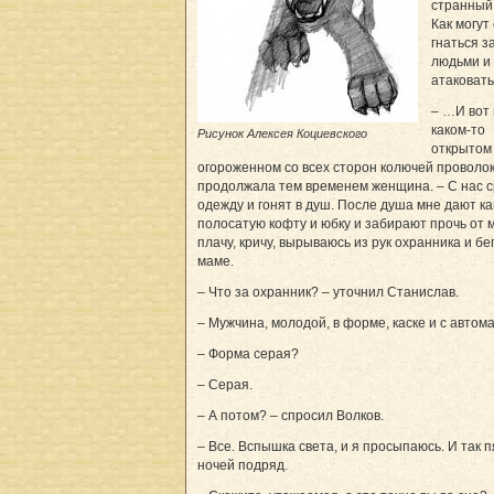
странный
Как могут
гнаться з
людьми и
атаковать
– …И вот 
каком-то
Рисунок Алексея Коциевского
открытом 
огороженном со всех сторон колючей проволок
продолжала тем временем женщина. – С нас 
одежду и гонят в душ. После душа мне дают ка
полосатую кофту и юбку и забирают прочь от 
плачу, кричу, вырываюсь из рук охранника и бег
маме.
– Что за охранник? – уточнил Станислав.
– Мужчина, молодой, в форме, каске и с автом
– Форма серая?
– Серая.
– А потом? – спросил Волков.
– Все. Вспышка света, и я просыпаюсь. И так п
ночей подряд.