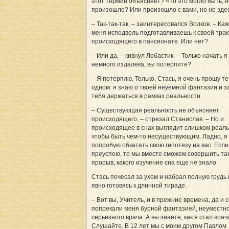
этот термин объясняет? Что это могло быть, н
произошло? Или произошло с вами, но не зде
– Так-так-так, – заинтересовался Волков. – Ка
меня исподволь подготавливаешь к своей трак
происходящего в пансионате. Или нет?
– Или да, – кивнул Лобастик. – Только начать я
немного издалека, вы потерпите?
– Я потерплю. Только, Стась, я очень прошу т
одном: я знаю о твоей неуемной фантазии и 
тебя держаться в рамках реальности.
– Существующая реальность не объясняет
происходящего, – отрезал Станислав. – Но и
происходящее в снах выглядит слишком реал
чтобы быть чем-то несуществующим. Ладно, я
попробую обкатать свою гипотезу на вас. Если
преуспею, то мы вместе сможем совершить та
прорыв, какого изу­чение сна еще не знало.
Стась почесал за ухом и набрал полную грудь 
явно готовясь к длинной тираде.
– Вот вы, Учитель, и в прежние времена, да и 
попрекали меня бурной фантазией, неуместн
серьезного врача. А вы знаете, как я стал вра
Слушайте. В 12 лет мы с моим другом Павлом