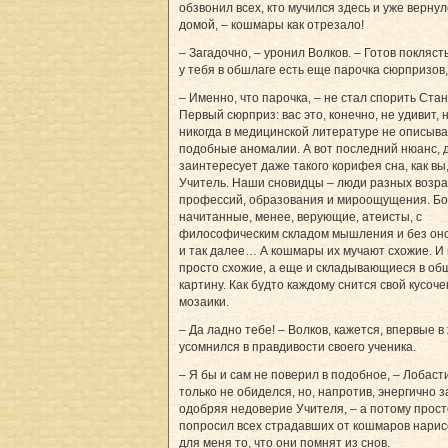
обзвонил всех, кто мучился здесь и уже верну
домой, – кошмары как отрезало!
– Загадочно, – уронил Волков. – Готов поклясть
у тебя в обшлаге есть еще парочка сюрпризов,
– Именно, что парочка, – не стал спорить Стан
Первый сюрприз: вас это, конечно, не удивит, 
никогда в медицинской литературе не описыв
подобные аномалии. А вот последний нюанс, 
заинтересует даже такого корифея сна, как вы
Учитель. Наши сновидцы – люди разных возра
профессий, образования и мироощущения. Б
начитанные, менее, верующие, атеисты, с
философическим складом мышления и без он
и так далее… А кошмары их мучают схожие. И
просто схожие, а еще и складывающиеся в об
картину. Как будто каждому снится свой кусоче
мозаики.
– Да ладно тебе! – Волков, кажется, впервые в
усомнился в правдивости своего ученика.
– Я бы и сам не поверил в подобное, – Лобаст
только не обиделся, но, напротив, энергично з
одобряя недоверие Учителя, – а потому прост
попросил всех страдавших от кошмаров нарис
для меня то, что они помнят из снов.