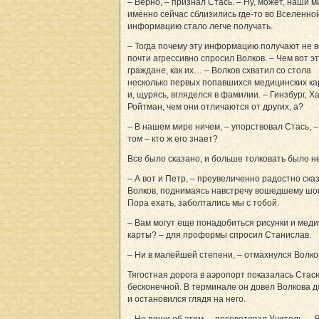
– Верно, – признал Стась. – Ну, может, наши 
именно сейчас сблизились где-то во Вселенной
информацию стало легче получать.
– Тогда почему эту информацию получают не в
почти агрессивно спросил Волков. – Чем вот э
граждане, как их… – Волков схватил со стола
несколько первых попавшихся медицинских ка
и, щурясь, вгляделся в фамилии. – Гинзбург, Ха
Ройтман, чем они отличаются от других, а?
– В нашем мире ничем, – упорствовал Стась, –
том – кто ж его знает?
Все было сказано, и больше толковать было не
– А вот и Петр, – преувеличенно радостно ска
Волков, поднимаясь навстречу вошедшему шо
Пора ехать, заболтались мы с тобой.
– Вам могут еще понадобиться рисунки и мед
карты? – для проформы спросил Станислав.
– Ни в малейшей степени, – отмахнулся Волко
Тягостная дорога в аэропорт показалась Стас
бесконечной. В терминале он довел Волкова д
и остановился глядя на него.