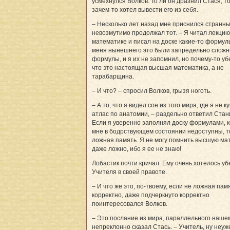
усмехнулся Волков. То ли он дразнил Стася, т
зачем-то хотел вывести его из себя.
– Несколько лет назад мне приснился странны
невозмутимо продолжал тот. – Я читал лекцию
математике и писал на доске какие-то формул
меня нынешнего это были запредельно слож
формулы, и я их не запомнил, но почему-то уб
что это настоящая высшая математика, а не
тарабарщина.
– И что? – спросил Волков, грызя ноготь.
– А то, что я видел сон из того мира, где я не к
атлас по анатомии, – раздельно ответил Стан
Если я уверенно заполнял доску формулами, 
мне в бодрствующем состоянии недоступны, т
ложная память. Я не могу помнить высшую ма
даже ложно, ибо я ее не знаю!
Лобастик почти кричал. Ему очень хотелось уб
Учителя в своей правоте.
– И что же это, по-твоему, если не ложная пам
корректно, даже подчеркнуто корректно
поинтересовался Волков.
– Это послание из мира, параллельного нашем
непреклонно сказал Стась. – Учитель, ну неуж