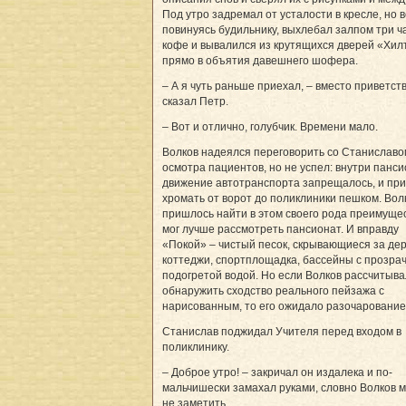
Под утро задремал от усталости в кресле, но в
повинуясь будильнику, выхлебал залпом три ч
кофе и вывалился из крутящихся дверей «Хил
прямо в объятия давешнего шофера.
– А я чуть раньше приехал, – вместо приветст
сказал Петр.
– Вот и отлично, голубчик. Времени мало.
Волков надеялся переговорить со Стани­славо
осмотра пациентов, но не успел: внутри панс
движение автотранспорта запрещалось, и пр
хромать от ворот до поликлиники пешком. Вол
пришлось найти в этом своего рода преимущес
мог лучше рассмотреть пансионат. И вправду
«Покой» – чистый песок, скрывающиеся за де
коттеджи, спортплощадка, бассейны с прозра
подогретой водой. Но если Волков рассчитыва
обнаружить сходство реального пейзажа с
нарисованным, то его ожидало разочарование
Станислав поджидал Учителя перед входом в
поликлинику.
– Доброе утро! – закричал он издалека и по-
мальчишески замахал руками, словно Волков м
не заметить.