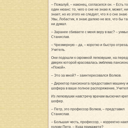
– Пожалуй, – наконец, согласился он. – Есть т
один нюанс: то, чего о сне не знаю я, может, ни
знает, но из этого не следует, что я о сне знаю 
Увы, Лобастик, я знаю далеко не все, что бы т
ни думал.
– Заранее сбиваете с меня веру в вас? – ухмы
Станислав.
– Чрезмерную – да, – коротко и быстро отреза
Учитель.
Они подошли к скромной легковушке, на пере
дверях которой красовалась эмблема пансион
«Покой».
– Это за мной? – заинтересовался Волков.
– Директор пансионата предоставил машину 
шофера в ваше полное распоряжение, Учител
Из легковушки навстречу врачам выскочил кр
шофер.
– Петр, это профессор Волков, – представил
Станислав.
– Большая честь, профессор, – корректно нак
голову Петр. – Куда прикажете?