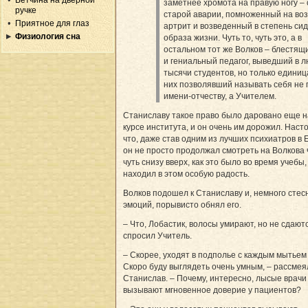
Ветчина на дверной
заметнее хромота на правую ногу –
ручке
старой аварии, помноженный на во
Приятное для глаз
артрит и возведенный в степень си
Физиология сна
образа жизни. Чуть то, чуть это, а в
остальном тот же Волков – блестящ
и гениальный педагог, выведший в 
тысячи студентов, но только единиц
них позволявший называть себя не 
имени-отчеству, а Учителем.
Станиславу такое право было даровано еще н
курсе института, и он очень им дорожил. Насто
что, даже став одним из лучших психиатров в 
он не просто продолжал смотреть на Волкова 
чуть снизу вверх, как это было во время учебы,
находил в этом особую радость.
Волков подошел к Станиславу и, немного стес
эмоций, порывисто обнял его.
– Что, Лобастик, волосы умирают, но не сдают
спросил Учитель.
– Скорее, уходят в подполье с каждым мытьем
Скоро буду выглядеть очень умным, – рассмея
Станислав. – Почему, интересно, лысые врачи
вызывают мгновенное доверие у пациентов?