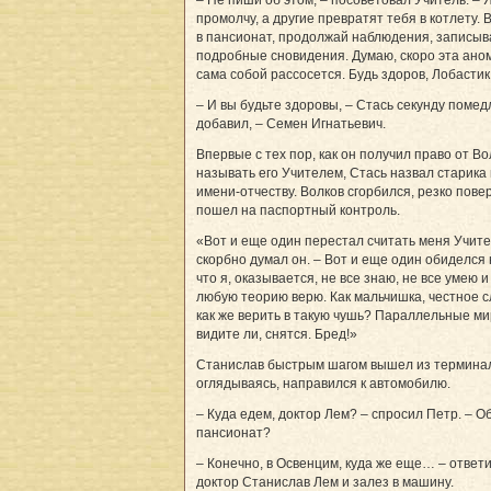
– Не пиши об этом, – посоветовал Учитель. – 
промолчу, а другие превратят тебя в котлету. 
в пансионат, продолжай наблюдения, записыв
подробные сновидения. Думаю, скоро эта ано
сама собой рассосется. Будь здоров, Лобастик
– И вы будьте здоровы, – Стась секунду помед
добавил, – Семен Игнатьевич.
Впервые с тех пор, как он получил право от В
называть его Учителем, Стась назвал старика
имени-отчеству. Волков сгорбился, резко пове
пошел на паспортный контроль.
«Вот и еще один перестал считать меня Учите
скорбно думал он. – Вот и еще один обиделся 
что я, оказывается, не все знаю, не все умею и
любую теорию верю. Как мальчишка, честное с
как же верить в такую чушь? Параллельные ми
видите ли, снятся. Бред!»
Станислав быстрым шагом вышел из терминал
оглядываясь, направился к автомобилю.
– Куда едем, доктор Лем? – спросил Петр. – О
пансионат?
– Конечно, в Освенцим, куда же еще… – ответ
доктор Станислав Лем и залез в машину.