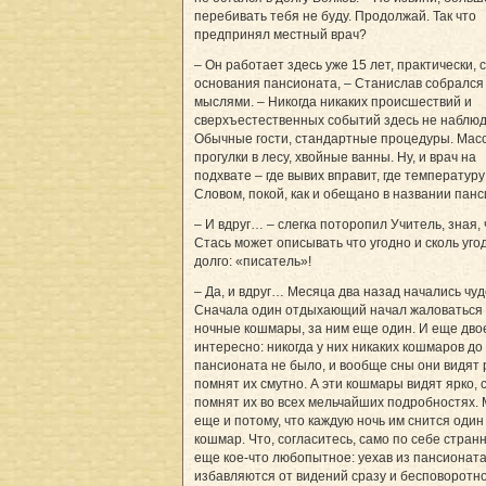
перебивать тебя не буду. Продолжай. Так что
предпринял местный врач?
– Он работает здесь уже 15 лет, практически, 
основания пансионата, – Стани­слав собрался
мыслями. – Никогда никаких происшествий и
сверхъестественных событий здесь не наблюд
Обычные гости, стандартные процедуры. Мас
прогулки в лесу, хвойные ванны. Ну, и врач на
подхвате – где вывих вправит, где температуру
Словом, покой, как и обещано в названии панс
– И вдруг… – слегка поторопил Учитель, зная, 
Стась может описывать что угодно и сколь уго
долго: «писатель»!
– Да, и вдруг… Месяца два назад начались чуд
Сначала один отдыхающий начал жаловаться
ночные кошмары, за ним еще один. И еще двое
интересно: никогда у них никаких кошмаров до
пансионата не было, и вообще сны они видят 
помнят их смутно. А эти кошмары видят ярко, 
помнят их во всех мельчайших подробностях. 
еще и потому, что каждую ночь им снится один
кошмар. Что, согласитесь, само по себе странн
еще кое-что любопытное: уехав из пансионата
избавляются от видений сразу и бесповоротно