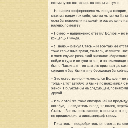
ежеминутно натыкаясь на столы и стулья.
– На наших конференциях мы иногда говорим, 
снах мы видим тех себя, какими мы могли бы с
если бы повернули на какой-то развилке не на
налево, помните?
– Помню, – напряженно ответил Волков, – но 
концепция чужда.
– Я знаю, – кивнул Стась. – И все-таки ее отс
тоже серьезные врачи, Учитель, извините. Вот
в моем случае развилкой оказалась барахолка
пойди я туда и не купи атлас, и на олимпиаде
бы не Павел, а я – он сам это признает до сих 
сегодня я был бы им и не беседовал бы сейчас
– Это естественно, – усмехнулся Волков, – не 
тогда на тот автобус, я бы не познакомился с 
женой. Но, уехав бы на следующем, познакоми
другой.
– Или с этой же, тоже опоздавшей на преды­д
автобус, – назидательно подняв палец, переб
Стась. – Все вышесказанное, впрочем, это ещ
не предисловие, а лишь эпиграф к нему.
– Писатель, – неодобрительно помотав голово