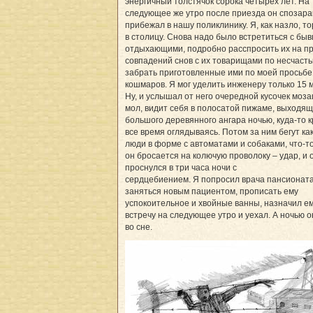
энергичный толстячок сорока четырех лет. На
следующее же утро после приезда он спозара
прибежал в нашу поликлинику. Я, как назло, т
в столицу. Снова надо было встретиться с бы
отдыхающими, подробно расспросить их на п
совпадений снов с их товарищами по несчасть
забрать приготовленные ими по моей просьбе
кошмаров. Я мог уделить инженеру только 15 м
Ну, и услышал от него очередной кусочек моза
мол, видит себя в полосатой пижаме, выходящ
большого деревянного ангара ночью, куда-то к
все время оглядываясь. Потом за ним бегут ка
люди в форме с автоматами и собаками, что-то
он бросается на колючую проволоку – удар, и 
проснулся в три часа ночи с
сердцебиением. Я попросил врача пансионат
заняться новым пациентом, прописать ему
успокоительное и хвойные ванны, назначил е
встречу на следующее утро и уехал. А ночью о
во сне.