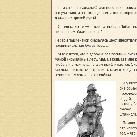
– Привет! – энтузиазм Стася невольно переда
его учителю, и он тоже сделал какое-то коряво
движение правой рукой.
– Спали мало, вижу, – констатировал Лобастик.
что, начнем, благословясь?
Первой пациенткой оказалась шестидесятиле
провинциальная бухгалтерша.
– Мне снится, что я девочка лет восьми и вмес
мамой скрываюсь в лесу. Мама зажимает мне р
чтобы я не кричала, но шум приближается. С
как ломаются ветки, отрывисто кричат люди на
непонятном языке, лают собаки…
– И у инж
сне собак
преследо
людей, – 
в спину В
сказал
Станисла
– Помню, 
отрывист
тот, – что