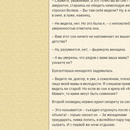
– Скажите, уважаемая, а это точно вы во сне? 
аккуратно, стараясь не обидеть немолодую ж
спросил Волков. – Вы там себя видели? Ну, в з
в окне, в луже, наконец.
– Не видела, нет. Но это была я, – с непоколе
уверенностью ответила она.
– Вам этот сон ничего не напоминает из вашег
детства?
– Ну, разумеется, нет, – фыркнула женщина.
– А вы уверены, что рядом с вами ваша мама?
узнаете ее?
Бухгалтерша ненадолго задумалась.
– Видите ли, доктор, я уже, к сожалению, пло
лицо моей мамы в молодости. Я слишком при
видеть ее старой. Но если во сне я кричу ей «
Мама!», то какие могут быть сомнения?
Второй сновидец нервно курил сигарету за сиг
– Это называется – съездил отдохнуть после 
объекта! – горько сказал он. – За женщинами
приударить, пивка попить, в волейбол пару па
сыграть. И с первой же ночи отдыхаю.