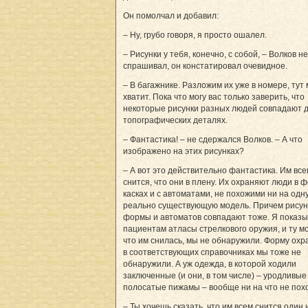
Он помолчал и добавил:
– Ну, грубо говоря, я просто ошалел.
– Рисунки у тебя, конечно, с собой, – Волков не
спрашивал, он констатировал очевидное.
– В багажнике. Разложим их уже в номере, тут
хватит. Пока что могу вас только заверить, что
некоторые рисунки разных людей совпадают д
топографических деталях.
– Фантастика! – не сдержался Волков. – А что
изображено на этих рисунках?
– А вот это действительно фантастика. Им все
снится, что они в плену. Их охраняют люди в ф
касках и с автоматами, не похожими ни на одн
реально существующую модель. Причем рисун
формы и автоматов совпадают тоже. Я показ
пациентам атласы стрелкового оружия, и ту м
что им снилась, мы не обнаружили. Форму охр
в соответствующих справочниках мы тоже не
обнаружили. А уж одежда, в которой ходили
заключенные (и они, в том числе) – уродливые
полосатые пижамы – вообще ни на что не пох
– Ты хочешь сказать, что им всем снится один 