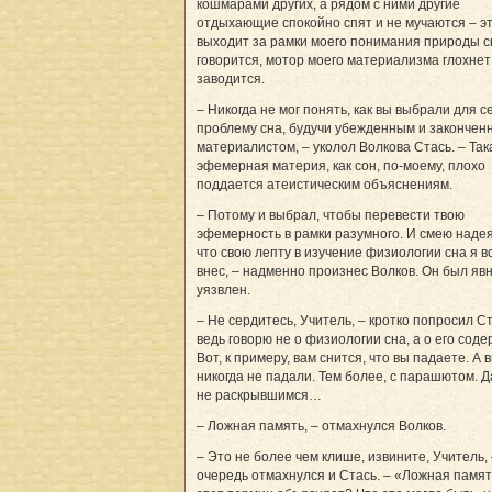
кошмарами других, а рядом с ними другие
отдыхающие спокойно спят и не мучаются – э
выходит за рамки моего понимания природы сн
говорится, мотор моего материализма глохнет
заводится.
– Никогда не мог понять, как вы выбрали для с
проблему сна, будучи убежденным и закончен
материалистом, – уколол Волкова Стась. – Так
эфемерная материя, как сон, по-моему, плохо
поддается атеистическим объяснениям.
– Потому и выбрал, чтобы перевести твою
эфемерность в рамки разумного. И смею надея
что свою лепту в изучение физиологии сна я в
внес, – надменно произнес Волков. Он был яв
уязвлен.
– Не сердитесь, Учитель, – кротко попросил Ст
ведь говорю не о физиологии сна, а о его сод
Вот, к примеру, вам снится, что вы падаете. А 
никогда не падали. Тем более, с парашютом. Д
не раскрывшимся…
– Ложная память, – отмахнулся Волков.
– Это не более чем клише, извините, Учитель, 
очередь отмахнулся и Стась. – «Ложная памят