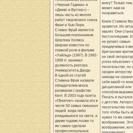
книгу? Только тем,
«Черная Гадюка» и
может нам не
«Дживс и Вустер») –
понравиться.
лишь часть из многих
работ творческого союза
Книги Стивена Фр
Фрая и Хью Лори.
нравятся. Их чита
Стивен Фрай является
хвалят. Они стано
большим поклонником
бестселлерами. И
Шерлока Холмса.
не ругают самые
Широко известен по
придирчивые в ми
главной роли в фильме
британские крити
«Уайльд» (1997). В 1992-
он свой литерату
1998 гг. занимал
успех объясняет т
должность ректора
писательство, по 
Университета Данди.
сродни актерству:
В одной из статей
никогда не ограни
Стивена Фрая назвали
себя какой-то кон
обладателем мозга
дисциплиной или
размером с графство
способом выраже
Кент. В 2003 году газета
Писать я пытался 
«Observer» назвала его в
с детства. Актерст
числе 50 самых смешных
писательство пох
людей, когда-либо
того чтобы быть а
рождавшихся на свете, а
нужно то же само
двумя годами позже то
воображение. Это
же самое сделали
воображение, ко
профессиональные
придумывают