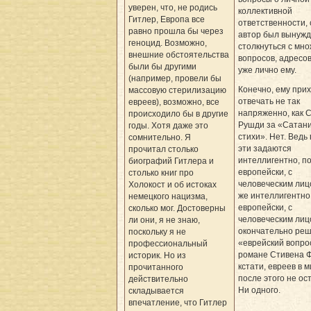
уверен, что, не родись
коллективной
Гитлер, Европа все
ответственности, 
равно прошла бы через
автор был вынуж
геноцид. Возможно,
столкнуться с мн
внешние обстоятельства
вопросов, адресо
были бы другими
уже лично ему.
(например, провели бы
Конечно, ему при
массовую стерилизацию
отвечать не так
евреев), возможно, все
напряженно, как 
происходило бы в другие
Рушди за «Сатан
годы. Хотя даже это
стихи». Нет. Ведь
сомнительно. Я
эти задаются
прочитал столько
интеллигентно, по
биографий Гитлера и
европейски, с
столько книг про
человеческим лицо
Холокост и об истоках
же интеллигентно,
немецкого нацизма,
европейски, с
сколько мог. Достоверны
человеческим лиц
ли они, я не знаю,
окончательно ре
поскольку я не
«еврейский вопро
профессиональный
романе Стивена Ф
историк. Но из
кстати, евреев в 
прочитанного
после этого не ос
действительно
Ни одного.
складывается
впечатление, что Гитлер