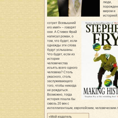
люди,
порожде
миром и
историей:
сотрет Всевышний
его имя!» – говорят
они. А Стивен Фрай
написал роман, о
том, что будет, если
однажды эти слова
будут услышаны.
Что будет, если из
истории
человечества
изъять всего одного
человека? Столь
ужасного, столь
заслуживающего
того, чтобы никогда
не рождаться.
Возможно, тогда
история пошла бы
сквозь 20 век с
интеллигентным, европейским, человеческим
«Мой издатель