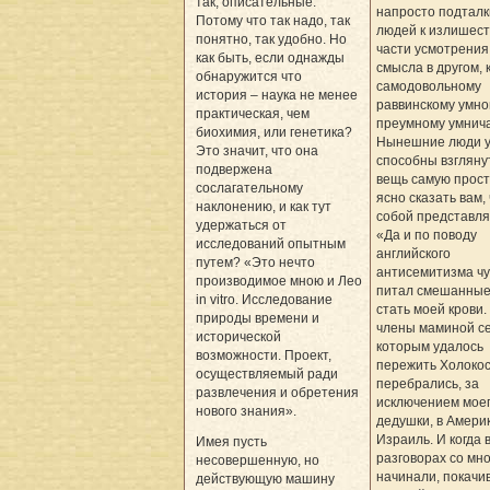
так, описательные.
напросто подтал
Потому что так надо, так
людей к излишест
понятно, так удобно. Но
части усмотрения
как быть, если однажды
смысла в другом, 
обнаружится что
самодовольному
история – наука не менее
раввинскому умно
практическая, чем
преумному умнич
биохимия, или генетика?
Нынешние люди у
Это значит, что она
способны взгляну
подвержена
вещь самую прост
сослагательному
ясно сказать вам,
наклонению, и как тут
собой представля
удержаться от
«Да и по поводу
исследований опытным
английского
путем? «Это нечто
антисемитизма чу
производимое мною и Лео
питал смешанные
in vitro. Исследование
стать моей крови.
природы времени и
члены маминой се
исторической
которым удалось
возможности. Проект,
пережить Холокос
осуществляемый ради
перебрались, за
развлечения и обретения
исключением мое
нового знания».
дедушки, в Америк
Израиль. И когда 
Имея пусть
разговорах со мн
несовершенную, но
начинали, покачи
действующую машину