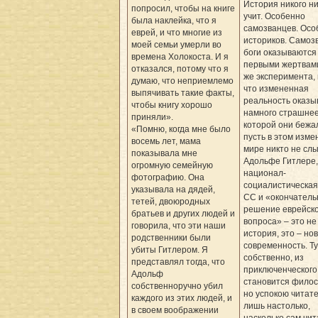
История никого н
попросил, чтобы на книге
учит. Особенно
была наклейка, что я
самозванцев. Осо
еврей, и что многие из
историков. Самоз
моей семьи умерли во
боги оказываются
времена Холокоста. И я
первыми жертвами
отказался, потому что я
же эксперимента,
думаю, что неприемлемо
что измененная
выпячивать такие факты,
реальность оказы
чтобы книгу хорошо
намного страшнее
приняли».
которой они бежа
«Помню, когда мне было
пусть в этом изм
восемь лет, мама
мире никто не сл
показывала мне
Адольфе Гитлере,
огромную семейную
национал-
фотографию. Она
социалистическая
указывала на дядей,
СС и «окончатель
тетей, двоюродных
решение еврейско
братьев и других людей и
вопроса» – это не
говорила, что эти наши
история, это – но
родственники были
современность. Ту
убиты Гитлером. Я
собственно, из
представлял тогда, что
приключенческого
Адольф
становится филос
собственноручно убил
но успокою читате
каждого из этих людей, и
лишь настолько,
в своем воображении
насколько сам чит