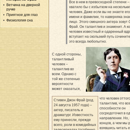
Все в нем в превосходной степени –
Ветчина на дверной
хватило бы с избытком на нескольки
ручке
человек. Даже если вы не знаете его
Приятное для глаз
имени и фамилии, то наверняка зна
Физиология сна
лицо. Этого смешного актера зовут
Фрай. Он талантлив и знаменит. А к
человек известный и одаренный вдр
вступает на скользкий путь сочинит
это всегда любопытно.
С одной стороны,
талантливый
человек –
талантлив во
всем. Однако с
той же степенью
вероятности
может оказаться,
что человек оттого
Стивен Джон Фрай (род.
талантлив, что вс
24 августа 1957 года) –
способности он
актер­, писатель и
сосредоточил в о
драматург. Известность
направлении. Но, 
ему принесли, прежде
концов, а чем мы 
всего, роли в комедийных
взявшись читать е
телесериалах (особенно