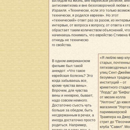
взглядом на жизнь, вне еврейской религии, вне
антисемитизма и вне безо­говорочной любви к
Израиля. «Технически, если это только возмо
технически, я родился евреем». Но этот
«технический» ответ раз за разом, из интервь
интервью, от вопроса к вопросу, от ответа к от
обрастает таким количеством объяснений, что
начинаешь понимать, что еврейство Стивена 
отнюдь не техническо
го свойства.
«Я люблю мир клу
В одном американском
старых, почтенны
фильме был такой
пятизвездочных о
анекдот: «Что такое
улиц Сент-Джеймс
еврейская болезнь? Это
безумных традиц
когда забываешь все,
институций – от
кроме чувства вины».
крикетного стади
Впро­чем, для чувства
"Лордс" до "Бифшт
вины и нееврею, бывает,
от мюзик-холла
надо совсем немного.
"Уилтонс" до юве
Достаточно съесть чуть
магазинов "Уортск
больше за обедом, быть
парикмахерской
несдержанным в речах, а
Трампера на Дже
иногда достаточно просто
стрит до "Песочн
родиться. Например,
клуба "Савил". М