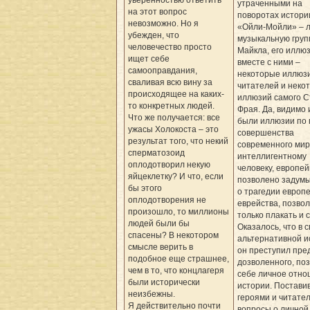
утраченными на
на этот вопрос
поворотах истори
невозможно. Но я
«Ойли-Мойли» – 
убежден, что
музыкальную груп
человечество просто
Майкла, его иллюз
ищет себе
вместе с ними –
самооправдания,
некоторые иллюз
сваливая всю вину за
читателей и неко
происходящее на каких-
иллюзий самого С
то конкретных людей.
Фрая. Да, видимо и
Что же получается: все
были иллюзии по 
ужасы Холокоста – это
совершенства
результат того, что некий
современного мир
сперматозоид
интеллигентному
оплодотворил некую
человеку, европей
яйцеклетку? И что, если
позволено задумы
бы этого
о трагедии европе
оплодотворения не
еврейства, позво
произошло, то миллионы
только плакать и 
людей были бы
Оказалось, что в 
спасены? В некотором
альтернативной и
смысле верить в
он преступил пре
подобное еще страшнее,
дозволенного, по
чем в то, что концлагеря
себе личное отно
были исторически
истории. Постави
неизбежны.
героями и читате
Я действительно почти
вопросы о личной