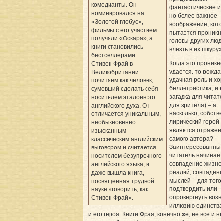
комедианты. Он
фантастические и
номинировался на
но более важное
«Золотой глобус»,
воображение, кот
фильмы с его участием
пытается проникн
получали «Оскара», а
головы других люд
книги становились
влезть в их шкуру»
бестселлерами.
Когда это проник
Стивен Фрай в
удается, то рожда
Великобритании
удачная роль и х
почитаем как человек,
беллетристика, и 
сумевший сделать себя
загадка для читат
носителем эталонного
для зрителя) – а
английского духа. Он
насколько, собств
отличается уникальным,
лирический герой
необыкновенно
является отраже
изысканным
самого автора?
классическим английским
Заинтересованны
выговором и считается
читатель начинае
носителем безупречного
совпадение жизн
английского языка, и
реалий, совпаден
даже вышла книга,
мыслей – для того
посвященная трудной
подтвердить или
науке «говорить, как
опроверг­нуть во
Стивен Фрай».
иллюзию единства
и его героя. Книги Фрая, конечно же, не все и н