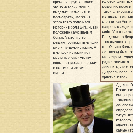
головой, дивитьс
времени в руках, любое
решению поселит
звено истории можно
такой антисемитск
выделить, изменить и
их представления
посмотреть, что же из
стране, как Англия
этого всего получится.
напрочь выходил 
Историк в роли Б-га. И, как
себя. "А как насче
положено самозваным
Бенджамина Дизр
богам, Майкл и Лео
– находчиво возр
решают сотворить лучший
я. – Он уже больш
мир и лучшую историю. А
лет назад был пр
в лучшей истории нет
министром". Удоб
места жгучему чувству
ради я забывал
вины, нет места геноциду
добавить, что оте
и нет места этому
Дизраэли переше
имени…
христианство».
Адольф Ги
Произнос
имя, евре
традицио
добавляю
определ
титул. Тит
которого
удостаив
самые ст