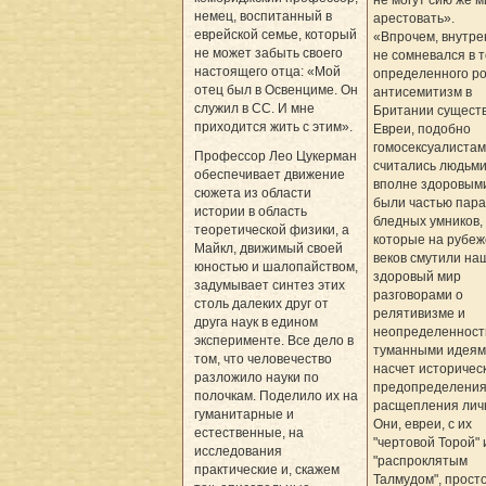
не могут сию же м
немец, воспитанный в
арестовать­».
еврейской семье, который
«Впрочем, внутре
не может забыть своего
не сомневался в т
настоящего отца: «Мой
определенного р
отец был в Освенциме. Он
антисемитизм в
служил в СС. И мне
Британии существ
приходится жить с этим».
Евреи, подобно
гомосексуалистам
Профессор Лео Цукерман
считались людьми
обеспечивает движение
вполне здоровыми
сюжета из области
были частью пар
истории в область
бледных умников,
теоретической физики, а
которые на рубеж
Майкл, движимый своей
веков смутили на
юностью и шалопайством,
здоровый мир
задумывает синтез этих
разговорами о
столь далеких друг от
релятивизме и
друга наук в едином
неопределенност
эксперименте. Все дело в
туманными идеям
том, что человечество
насчет историчес
разложило науки по
предопределения
полочкам. Поделило их на
расщепления лич
гуманитарные и
Они, евреи, с их
естественные, на
"чертовой Торой" 
исследования
"распроклятым
практические и, скажем
Талмудом", просто