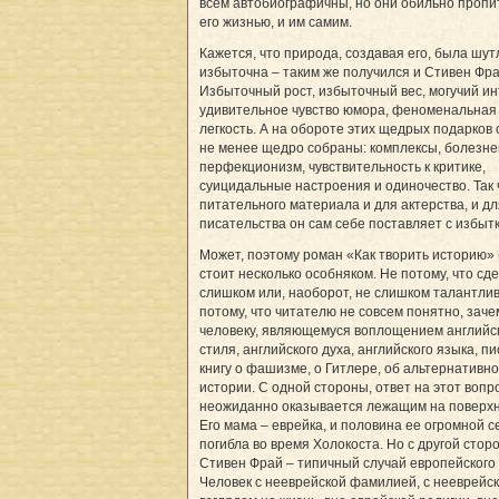
всем автобиографичны, но они обильно пропи
его жизнью, и им самим­.
Кажется, что природа, создавая его, была шут
избыточна – таким же получился и Стивен Фра
Избыточный рост, избыточный вес, могучий ин
удивительное чувство юмора, феноменальная
легкость. А на обороте этих щедрых подарков
не менее щедро собраны: комп­лексы, болезн
перфекционизм, чувствительность к критике,
суицидальные настроения и одиночество. Так 
питательного материала и для актерства, и дл
писательства он сам себе поставляет с избыт
Может, поэтому роман «Как творить историю» 
стоит несколько особняком. Не потому, что сд
слишком или, наоборот, не слишком талантлив
потому, что читателю не совсем понятно, заче
человеку, являющемуся воплощением английс
стиля, английского духа, английского языка, пи
книгу о фашизме, о Гитлере, об альтернативн
истории. С одной стороны, ответ на этот вопр
неожиданно оказывается лежащим на поверхн
Его мама – еврейка, и половина ее огромной с
погибла во время Холокоста. Но с другой стор
Стивен Фрай – типичный случай европейского 
Человек с нееврейской фамилией, с нееврейс