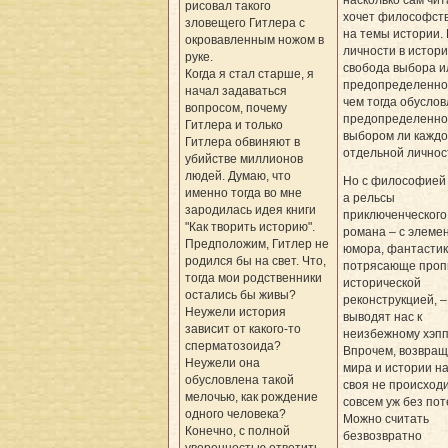
рисовал такого
хочет философст
зловещего Гитлера с
на темы истории. 
окровавленным ножом в
личности в истори
руке.
свобода выбора и
Когда я стал старше, я
предопределеннос
начал задаваться
чем тогда обуслов
вопросом, почему
предопределеннос
Гитлера и только
выбором ли каждо
Гитлера обвиняют в
отдельной личнос
убийстве миллионов
людей. Думаю, что
Но с философией 
именно тогда во мне
а рельсы
зародилась идея книги
приключенческого
"Как творить историю".
романа – с элеме
Предположим, Гитлер не
юмора, фантастики
родился бы на свет. Что,
потрясающе проп
тогда мои родственники
исторической
остались бы живы?
реконструкцией, –
Неужели история
выводят нас к
зависит от какого-то
неизбежному хэпп
сперматозоида?
Впрочем, возвра
Неужели она
мира и истории на
обусловлена такой
своя не происход
мелочью, как рождение
совсем уж без пот
одного человека?
Можно считать
Конечно, с полной
безвозвратно
уверенностью ответить