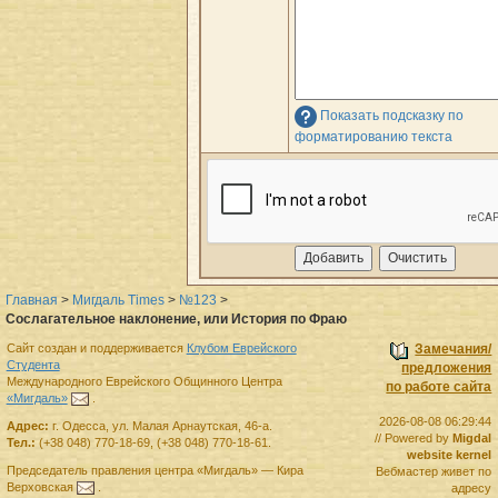
Показать подсказку по
форматированию текста
Главная
>
Мигдаль Times
>
№123
>
Сослагательное наклонение, или История по Фраю
Сайт создан и поддерживается
Клубом Еврейского
Замечания/
Студента
предложения
Международного Еврейского Общинного Центра
по работе сайта
«Мигдаль»
.
2026-08-08 06:29:44
Адрес:
г.
Одесса
,
ул. Малая Арнаутская, 46-а.
// Powered by
Migdal
Тел.:
(+38 048) 770-18-69
,
(+38 048) 770-18-61
.
website kernel
Председатель правления
центра
«Мигдаль»
—
Кира
Вебмастер живет по
Верховская
.
адресу