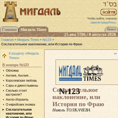
Чтобы войти, сначала
зарегистрируйтесь
.
25 ава 5786 / 8 августа 2026
Главная
>
Мигдаль Times
>
№123
>
Сослагательное наклонение, или История по Фраю
К разделу «Мигдаль
Times»
В номере №123
Обложка
Англия, Англия…
Королевская любовь
Сэры и джентльмены
Сослагательное
№123
Сколько стоит
кастрюля?
наклонение, или
Англо-Израиль
История по Фраю
О еврейских гномах
Николь ТОЛКАЧЕВА
Сослагательное
наклонение, или
История по Фраю