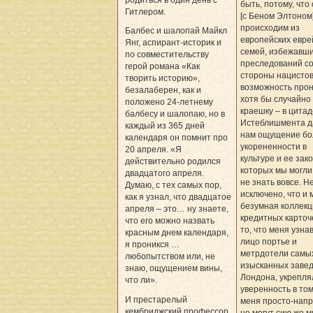
родиться в один день с
быть, потому, что
Гитлером.
[с Беном Элтоном
происходим из
Балбес и шалопай Майкл
европейских евре
Янг, аспирант-историк и
семей, избежавш
по совместительству
преследований с
герой романа «Как
стороны нацистов
творить историю»,
возможность прон
безалаберен, как и
хотя бы случайно 
положено 24-летнему
краешку – в цита
балбесу и шалопаю, но в
Истеб­лишмента д
каждый из 365 дней
нам ощущение б
календаря он помнит про
укорененности в
20 апреля. «Я
культуре и ее зако
действительно родился
которых мы могли
двадцатого апреля.
не знать вовсе. Н
Думаю, с тех самых пор,
исключено, что и 
как я узнал, что двадцатое
безумная коллекц
апреля – это… ну знаете,
кредитных карточ
что его можно назвать
то, что меня узна
красным днем календаря,
лицо портье и
я проникся …
метрдотели самы
любопытством или, не
изысканных заве
знаю, ощущением вины,
Лондона, укрепля
что ли».
уверенность в том
И престарелый
меня просто-напр
кембриджский профессор,