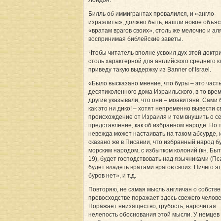
Билль об иммигрантах провалился, и «англо-
израэлиты», должно быть, нашли новое объя
«вратам врагов своих», столь же мелочно и а
воспринимая библейские заветы.
Чтобы читатель вполне усвоил дух этой доктр
столь характерной для английского среднего к
приведу такую выдержку из Banner of Israel.
«Было высказано мнение, что буры – это част
десятиколенного дома Израильского, в то врем
другие указывали, что они – моа­ви­тяне. Сами 
как это ни дико! – хотят непременно вывести с
происхождение от Израиля и тем внушить о с
представление, как об избранном народе. Но 
невежда может настаивать на таком абсурде, 
сказано же в Писании, что избранный народ б
морским народом, с избытком колоний (кн. Быт. 
19), будет господствовать над язычниками (Пса
будет владеть вратами врагов своих. Ничего эт
буров нет», и т.д.
Повторяю, не самая мысль англичан о собств
превосходстве поражает здесь свежего челове
Поражает неизящество, грубость, нарочитая
нелепость обоснования этой мысли. У немцев