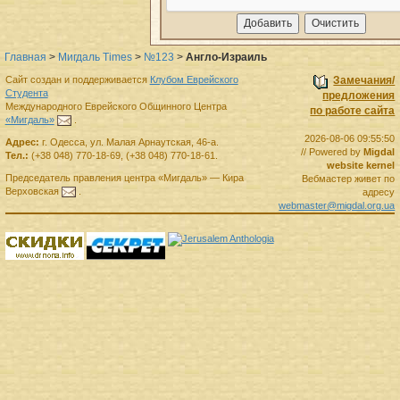
Главная
>
Мигдаль Times
>
№123
>
Англо-Израиль
Сайт создан и поддерживается
Клубом Еврейского
Замечания/
Студента
предложения
Международного Еврейского Общинного Центра
по работе сайта
«Мигдаль»
.
2026-08-06 09:55:50
Адрес:
г.
Одесса
,
ул. Малая Арнаутская, 46-а.
// Powered by
Migdal
Тел.:
(+38 048) 770-18-69
,
(+38 048) 770-18-61
.
website kernel
Председатель правления
центра
«Мигдаль»
—
Кира
Вебмастер живет по
Верховская
.
адресу
webmaster@migdal.org.ua