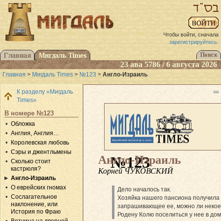
Чтобы войти, сначала
зарегистрируйтесь
.
23 ава 5786 / 6 августа 2026
Главная
>
Мигдаль Times
>
№123
>
Англо-Израиль
К разделу «Мигдаль
Times»
В номере №123
Обложка
Англия, Англия…
Королевская любовь
Сэры и джентльмены
Англо-Израиль
№123
Сколько стоит
кастрюля?
Корней ЧУКОВСКИЙ
Англо-Израиль
О еврейских гномах
Дело началось так.
Сослагательное
Хозяйка нашего пансиона получила 
наклонение, или
запрашивающее ее, можно ли некое
История по Фраю
Родену Колю поселиться у нее в дом