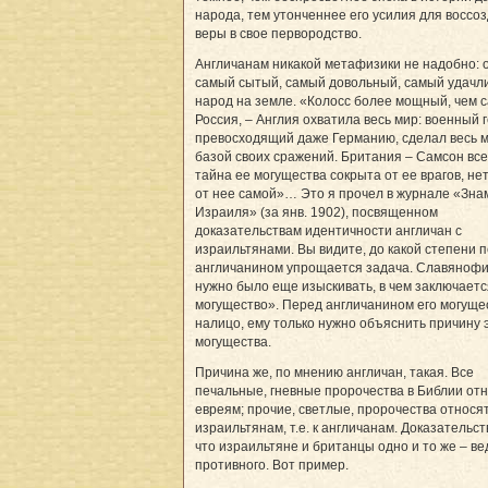
народа, тем утонченнее его усилия для воссо
веры в свое первородство.
Англичанам никакой метафизики не надобно: 
самый сытый, самый довольный, самый удачл
народ на земле. «Колосс более мощный, чем 
Россия, – Англия охватила весь мир: военный г
превосходящий даже Германию, сделал весь 
базой своих сражений. Британия – Самсон вс
тайна ее могущества сокрыта от ее врагов, не
от нее самой»… Это я прочел в журнале «Зна
Израиля» (за янв. 1902), посвященном
доказательствам идентичности англичан с
израильтянами. Вы видите, до какой степени 
англичанином упрощается задача. Славяноф
нужно было еще изыскивать, в чем заключает
могущество». Перед англичанином его могуще
налицо, ему только нужно объяснить причину 
могущества.
Причина же, по мнению англичан, такая. Все
печальные, гневные пророчества в Библии отн
евреям; прочие, светлые, пророчества относят
израильтянам, т.е. к англичанам. Доказательст
что израильтяне и британцы одно и то же – ве
противного. Вот пример.