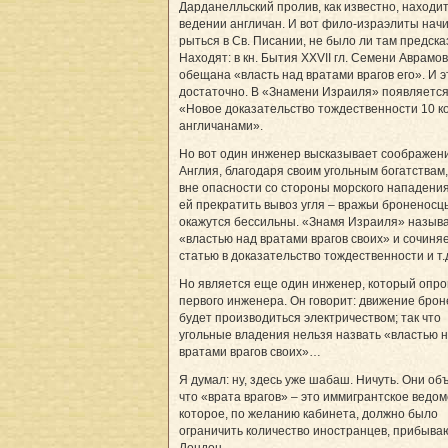
Дарданелльский пролив, как известно, находит
ведении англичан. И вот фило-израэлиты нач
рыться в Св. Писании, не было ли там предска
Находят: в кн. Бытия XXVII гл. Семени Аврамо
обещана «власть над вратами врагов его». И э
достаточно. В «Знамени Израиля» появляется
«Новое доказательство тождественности 10 к
англичанами».
Но вот один инженер высказывает сообра­жени
Англия, благодаря своим угольным богатствам,
вне опасности со стороны морского нападения
ей прекратить вывоз угля – вражьи броненосц
окажутся бессильны. «Знамя Израиля» называ
«властью над вратами врагов своих» и сочиня
статью в доказательство тождественности и т.
Но является еще один инженер, который опро
первого инженера. Он говорит: движение бро
будет производиться электричеством; так что
угольные владения нельзя назвать «властью 
вратами врагов своих»…
Я думал: ну, здесь уже шабаш. Ничуть. Они об
что «врата врагов» – это иммигрантское ведом
которое, по желанию кабинета, должно было
ограничить количество иностранцев, прибыва
Лондон.