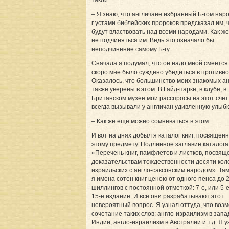
– Я знаю, что англичане избранный Б-гом наро
г устами библейских пророков предсказал им, 
будут властвовать над всеми народами. Как же
не подчиняться им. Ведь это означало бы
неподчинение самому Б-гу.
Сначала я подумал, что он надо мной смеется
скоро мне было суждено убедиться в противно
Оказалось, что большинство моих знакомых а
также уверены в этом. В Гайд-парке, в клубе, в
Британском музее мои расспросы на этот счет
всегда вызывали у англичан удивленную улыбк
– Как же еще можно сомневаться в этом.
И вот на днях добыл я каталог книг, посвящен
этому предмету. Подлинное заглавие каталога
«Перечень книг, памфлетов и листков, посвя
доказательствам тождественности десяти кол
израильских с англо-саксонским народом». Та
я имена сотен книг ценою от одного пенса до 
шиллингов с постоянной отметкой: 7-е, или 5-е
15-е издание. И все они разрабатывают этот
невероятный вопрос. Я узнал оттуда, что воз
сочетание таких слов: англо-израилизм в зап
Индии; англо-израилизм в Австралии и т.д. Я 