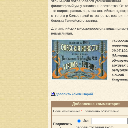
этой мысли потребовался утонченнейший
философский ум; у англичан невежество. От то
так широко расплылась эта английская «доктр
оттого м-р Коль с такой готовностью восприня
берегах Гвинейского залива.
Для английских миссионеров она вещь прямо-
немыслимая.
«Одесски
новости»
29.07.190
(Матери
обнаруже
архивах 
републик
Ольгой
Канунник
Добавить комментарий
Добавление комментария
*
Поля, отмеченные
, заполнять обязательно
Имя
Подписать
пароля (гостевой вход)