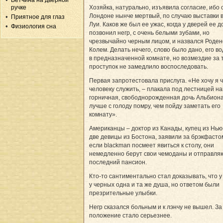
Ветчина на дверной
Хозяйка, натурально, изъявила согласие, ибо 
ручке
Лондоне нынче мертвый, по случаю выставки 
Приятное для глаз
Луи. Каков же был ее ужас, когда у дверей ее 
Физиология сна
позвонил негр, с очень белыми зубами, но
чрезвычайно черным лицом, и назвался Роде
Колем. Делать нечего, слово было дано, его в
в предназначенной комнате, но возмездие за 
проступок не замедлило воспоследовать.
Первая запротестовала прислуга. «Не хочу я 
человеку служить, – плакала под лестницей н
горничная, свободнорожденная дочь Альбиона,
лучше с голоду помру, чем пойду заметать его
комнату».
Американцы – доктор из Канады, купец из Нью
две девицы из Бостона, заявили за брэкфастом
если blackman посмеет явиться к столу, они
немедленно берут свои чемоданы и отправляю
последний пансион.
Кто-то сантиментально стал доказывать, что у
у черных одна и та же душа, но ответом были
презрительные улыбки.
Негр сказался больным и к лэнчу не вышел. За
положение стало серьезнее.