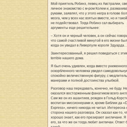
Мой приятель Робинз, певец из Австралии, св
личное знакомство с м-ром Колем и, размахив
руками, заявлял, что у этого негра в голове бо
мозга, чем у всех нас взятых вместе, но и тако
не подействовал. Тогда Робинз сал выбирать
аргументы еще решительнее:
– Хотя он и черный человек, а он сейчас говор
что самой счастливой минутой в его жизни был
когда он увидал в Ливерпуле короля Эдуарда
Заинтересованный, я решил повидаться с этим 
terrible нашего дома.
Я был очень удивлен, когда вместо униженного
оскорбленного человека увидел самодовольну
спокойно величественную фигуру, с медлител
манерами и полной достоинства улыбкой.
Разговор наш передавать, конечно, не буду. Н
оказался восторженным фанатиком всего англ
Сам же он из ашантиев, рожден в Гольд-Корст
воспитан миссионерами и, кроме Библии да «D
Express», ничего никогда не читал. Интересна
сторона нашего разговора. Он сказал как-то, ч
хорошо знает, как его презирают англичане. Я
его, за что же он тогда любит англичан. Ответ
такой: