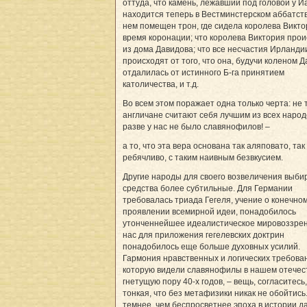
оттуда, что камень, лежавший под головой у И
находится теперь в Вестминстерском аббатств
нем помещен трон, где сидела королева Викто
время коронации; что королева Виктория про
из дома Давидова; что все несчастия Ирланди
происходят от того, что она, будучи коленом 
отдалилась от истинного Б-га принятием
католичества, и т.д.
Во всем этом поражает одна только черта: не т
англичане считают себя лучшим из всех народ
разве у нас не было славянофилов! –
а то, что эта вера основана так аляповато, так
ребячливо, с таким наивным безвкусием.
Другие народы для своего возвеличения выби
средства более субтильные. Для Германии
требовалась триада Гегеля, учение о конечно
проявлении всемирной идеи, понадобилось
утонченнейшее идеалистическое мировоззрен
нас для приложения гегелевских доктрин
понадобилось еще больше духовных усилий.
Гармония нравственных и логических требова
которую видели славянофилы в нашем отечес
гнетущую пору 40-х годов, – вещь, согласитесь,
тонкая, что без метафизики никак не обойтись
темнее, чем беспросветнее эпоха в истории д