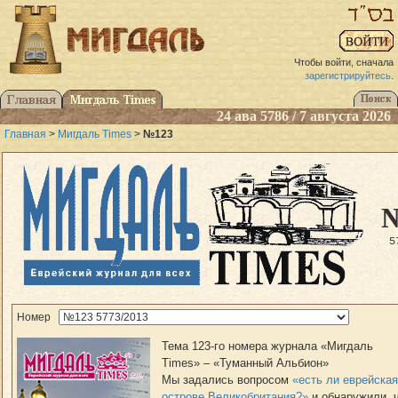
Чтобы войти, сначала
зарегистрируйтесь
.
24 ава 5786 / 7 августа 2026
Главная
>
Мигдаль Times
>
№123
5
Номер
Тема 123-го номера журнала «Мигдаль
Times» – «Туманный Альбион»
Мы задались вопросом
«есть ли еврейская
острове Великобритания?»
и обнаружили, 