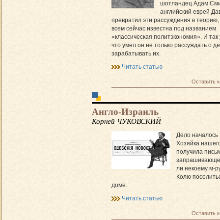
шотландец Адам Сми
английский еврей Да
превратил эти рассуждения в теорию,
всем сейчас известна под названием
«классическая полит­экономия». И так
что умел он не только рассуждать о де
зарабатывать их.
Читать статью
Оставить 
Англо-Израиль
Корней ЧУКОВСКИЙ
Дело началось 
Хозяйка нашег
получила письм
запрашивающее
ли некоему м-р
Колю поселитьс
доме.
Читать статью
Оставить 