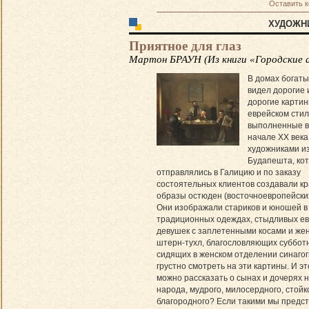
Оставить 
ХУДОЖН
Приятное для глаз
Мартон БРАУН (Из книги «Городские 
В домах богаты
видел дорогие 
дорогие картин
еврейском стил
выполненные в 
начале XX века
художниками и
Будапешта, ко
отправлялись в Галицию и по заказу
состоятельных клиентов создавали к
образы остюден (восточноевропейских 
Они изображали стариков и юношей в
традиционных одеждах, стыдливых ев
девушек с заплетенными косами и жен
штерн-тухл, благословляющих суббот
сидящих в женском отделении синагог
грустно смотреть на эти картины. И это
можно рассказать о сынах и дочерях 
народа, мудрого, милосердного, стойк
благородного? Если такими мы предс