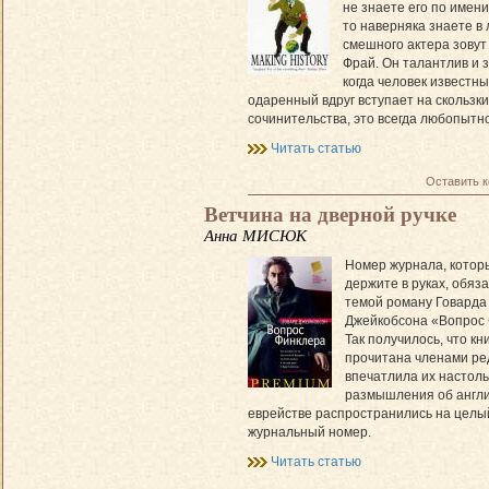
не знаете его по имен
то наверняка знаете в 
смешного актера зовут
Фрай. Он талантлив и 
когда человек известны
одаренный вдруг вступает на скользки
сочинительства, это всегда любопытно
Читать статью
Оставить 
Ветчина на дверной ручке
Анна МИСЮК
Номер журнала, котор
держите в руках, обяз
темой роману Го­вар­да
Джейкобсона «Вопрос 
Так получилось, что кн
прочитана членами ре
впечатлила их настоль
размышления об англ
еврействе распространились на целы
журнальный номер.
Читать статью