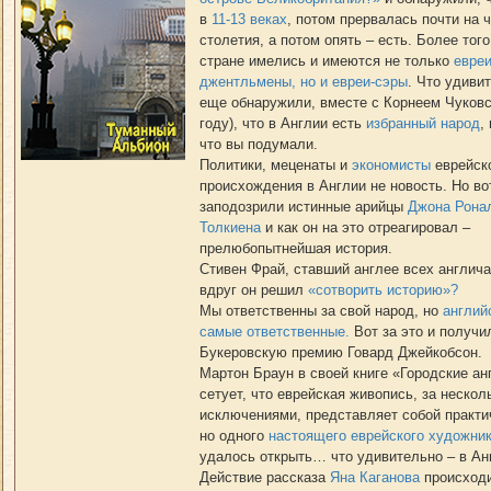
в
11-13 веках
, потом прервалась почти на 
столетия, а потом опять – есть. Более того
стране имелись и имеются не только
евреи
джентльмены, но и евреи-сэры
. Что удиви
еще обнаружили, вместе с Корнеем Чуковс
году), что в Англии есть
избранный народ
,
что вы подумали.
Политики, меценаты и
экономисты
еврейск
происхождения в Англии не новость. Но во
заподозрили истинные арийцы
Джона Рона
Толкиена
и как он на это отреагировал –
прелюбопытнейшая история.
Стивен Фрай, ставший англее всех англича
вдруг он решил
«сотворить историю»?
Мы ответственны за свой народ, но
англий
самые ответственные.
Вот за это и получи
Букеровскую премию Говард Джейкобсон.
Мартон Браун в своей книге «Городские а
сетует, что еврейская живопись, за нескол
исключениями, представляет собой практич
но одного
настоящего еврейского художни
удалось открыть… что удивительно – в Ан
Действие рассказа
Яна Каганова
происходи