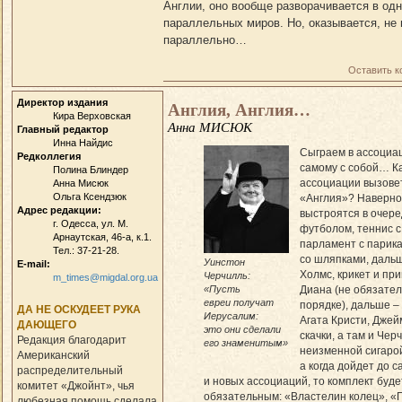
Англии, оно вообще разворачивается в од
параллельных миров. Но, оказывается, не 
параллельно…
Оставить 
Директор издания
Англия, Англия…
Кира Верховская
Анна МИСЮК
Главный редактор
Инна Найдис
Сыграем в ассоциа
Редколлегия
самому с собой… К
Полина Блиндер
ассоциации вызовет
Анна Мисюк
Ольга Ксендзюк
«Англия»? Наверно
Адрес редакции:
выстроятся в очере
г. Одесса, ул. М.
футболом, теннис с
Арнаутская, 46-а, к.1.
парламент с парика
Тел.: 37-21-28.
со шляпками, даль
Уинстон
E-mail:
Холмс, крикет и пр
Черчилль:
m_times@migdal.org.ua
«Пусть
Диана (не обязател
евреи получат
порядке), дальше –
ДА НЕ ОСКУДЕЕТ РУКА
Иерусалим:
Агата Кристи, Джей
ДАЮЩЕГО
это они сделали
скачки, а там и Чер
Редакция благодарит
его знаменитым»
неизменной сигарой
Американский
а когда дойдет до 
распределительный
и новых ассоциаций, то комплект буде
комитет «Джойнт», чья
обязательным: «Влас­те­лин колец», «
любезная помощь сделала