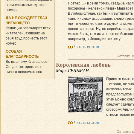
Поттер…» в семи томах, свадьба насл
возможным выход этого
похороны «железной леди» Маргарет 
номера.
В любом случае, как бы ни вытягивать
ДА НЕ ОСКУДЕЕТ ГЛАЗ
«английских» ассоциаций, слово «евре
ЧИТАЮЩЕГО
где-то через километр-другой, а может
Редакция благодарит всех
появится вовсе. Ну, не еврейская стра
читателей, взявших на
может быть, там их и вовсе не бывало.
себя труд прочесть этот
например, в Исландии же нету.
номер.
Читать статью
ОСОБАЯ
Оставить 
БЛАГОДАРНОСТЬ
Вс-вышнему, благословен
Королевская любовь
Он, для которого нет
Марк ГЕЛЬМАН
ничего невозможного.
Принято считать
– страна, не з
антисемитских
предрассудков. 
этим можно согл
следует сделат
оговорку: Англи
относительно 
Читать статью
Оставить 