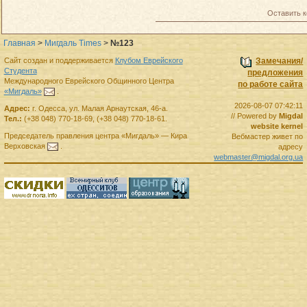
Оставить 
Главная
>
Мигдаль Times
>
№123
Сайт создан и поддерживается
Клубом Еврейского
Замечания/
Студента
предложения
Международного Еврейского Общинного Центра
по работе сайта
«Мигдаль»
.
2026-08-07 07:42:11
Адрес:
г.
Одесса
,
ул. Малая Арнаутская, 46-а.
// Powered by
Migdal
Тел.:
(+38 048) 770-18-69
,
(+38 048) 770-18-61
.
website kernel
Председатель правления
центра
«Мигдаль»
—
Кира
Вебмастер живет по
Верховская
.
адресу
webmaster@migdal.org.ua