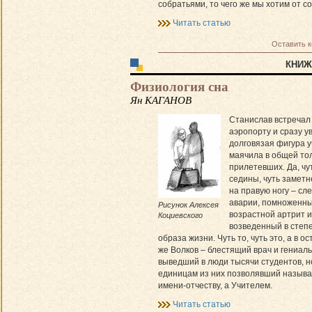
собратьями, то чего же мы хотим от с
Читать статью
Оставить 
КНИЖ
Физиология сна
Ян КАГАНОВ
Станислав встречал
аэропорту и сразу у
долговязая фигура 
маячила в общей то
прилетевших. Да, чу
седины, чуть замет
на правую ногу – сл
аварии, помноженны
Рисунок Алексея
возрастной артрит и
Коциевского
возведенный в степ
образа жизни. Чуть то, чуть это, а в о
же Волков – блестящий врач и гениаль
выведший в люди тысячи студентов, н
единицам из них позволявший называ
имени-отчеству, а Учителем.
Читать статью