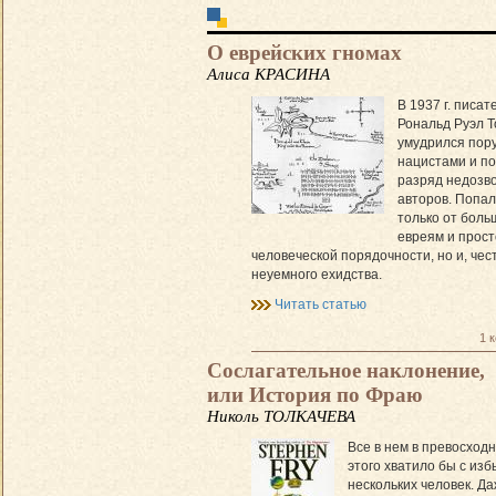
О еврейских гномах
Алиса КРАСИНА
В 1937 г. писа
Рональд Руэл Т
умудрился пору
нацистами и по
разряд недозв
авторов. Попал
только от боль
евреям и прос
человеческой порядочности, но и, чест
неуемного ехидства.
Читать статью
1 
Сослагательное наклонение,
или История по Фраю
Николь ТОЛКАЧЕВА
Все в нем в превосход
этого хватило бы с изб
нескольких человек. Д