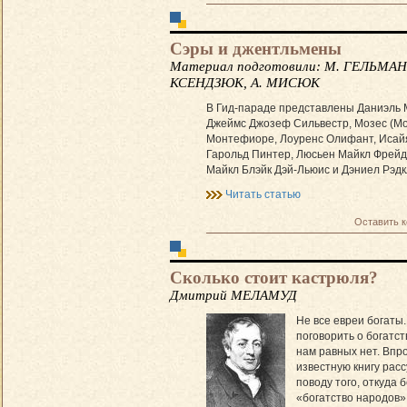
Сэры и джентльмены
Материал подготовили: М. ГЕЛЬМАН,
КСЕНДЗЮК, А. МИСЮК
В Гид-параде представлены Даниэль 
Джеймс Джозеф Сильвестр, Мозес (М
Монтефиоре, Лоуренс Олифант, Исай
Гарольд Пинтер, Люсьен Майкл Фрейд
Майкл Блэйк Дэй-Льюис и Дэниел Рэд
Читать статью
Оставить 
Сколько стоит кастрюля?
Дмитрий МЕЛАМУД
Не все евреи богаты.
поговорить о богатст
нам равных нет. Впро
из­вест­ную книгу ра
поводу того, откуда 
«богатство народов»