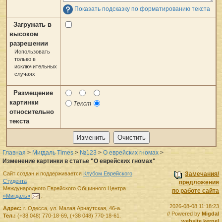
Показать подсказку по форматированию текста
Загружать в
высоком
разрешении
Использовать
только в
исключительных
случаях
Размещение
картинки
Текст
относительно
текста
Главная
>
Мигдаль Times
>
№123
>
О еврейских гномах
>
Изменение картинки в статье "О еврейских гномах"
Сайт создан и поддерживается
Клубом Еврейского
Замечания/
Студента
предложения
Международного Еврейского Общинного Центра
по работе сайта
«Мигдаль»
.
2026-08-08 11:18:23
Адрес:
г.
Одесса
,
ул. Малая Арнаутская, 46-а.
// Powered by
Migdal
Тел.:
(+38 048) 770-18-69
,
(+38 048) 770-18-61
.
website kernel