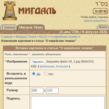
Чтобы войти, сначала
зарегистрируйтесь
.
25 ава 5786 / 8 августа 2026
Главная
>
Мигдаль Times
>
№123
>
О еврейских гномах
>
Изменение картинки в статье "О еврейских гномах"
Вставка картинки в статью "О еврейских гномах"
*
Поля, отмеченные
, заполнять обязательно
Изображение
*
Загружен файл 18_1.jpg (800x533,
KiB)
(
маленькая
,
большая
)
Вставлять в
Да
Нет
уменьшенном
виде
Размер
x
Подпись