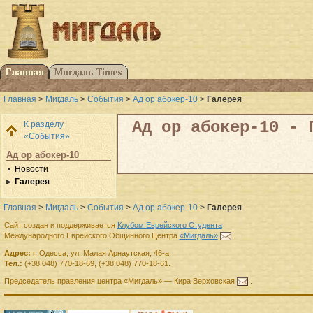
Главная
>
Мигдаль
>
События
>
Ад ор абокер-10
>
Галерея
Ад ор абокер-10 - 
К разделу
«События»
Ад ор абокер-10
Новости
Галерея
Главная
>
Мигдаль
>
События
>
Ад ор абокер-10
>
Галерея
Сайт создан и поддерживается
Клубом Еврейского Студента
Международного Еврейского Общинного Центра
«Мигдаль»
.
Адрес:
г.
Одесса
,
ул. Малая Арнаутская, 46-а.
Тел.:
(+38 048) 770-18-69
,
(+38 048) 770-18-61
.
Председатель правления
центра
«Мигдаль»
—
Кира Верховская
.