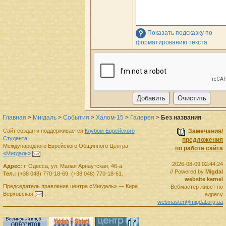
Показать подсказку по
форматированию текста
Главная
>
Мигдаль
>
События
>
Халом-15
>
Галерея
>
Без названия
Сайт создан и поддерживается
Клубом Еврейского
Замечания/
Студента
предложения
Международного Еврейского Общинного Центра
по работе сайта
«Мигдаль»
.
2026-08-09 02:44:24
Адрес:
г.
Одесса
,
ул. Малая Арнаутская, 46-а.
// Powered by
Migdal
Тел.:
(+38 048) 770-18-69
,
(+38 048) 770-18-61
.
website kernel
Председатель правления
центра
«Мигдаль»
—
Кира
Вебмастер живет по
Верховская
.
адресу
webmaster@migdal.org.ua