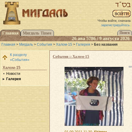
Чтобы войти, сначала
зарегистрируйтесь
.
26 ава 5786 / 9 августа 2026
Главная
>
Мигдаль
>
События
>
Халом-15
>
Галерея
>
Без названия
К разделу
События :: Халом-15
«События»
Халом-15
Новости
Галерея
01.09.2011 11:30
Skipper