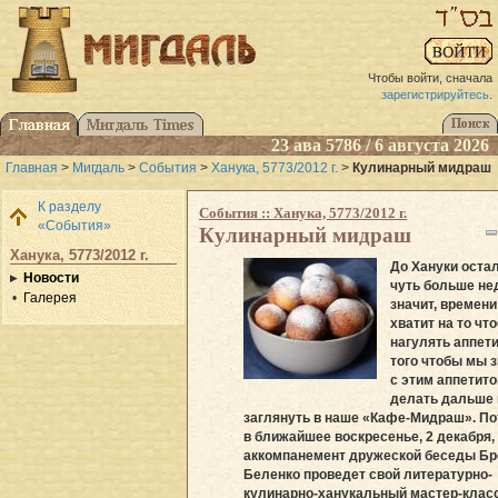
Чтобы войти, сначала
зарегистрируйтесь
.
23 ава 5786 / 6 августа 2026
Главная
>
Мигдаль
>
События
>
Ханука, 5773/2012 г.
>
Кулинарный мидраш
К разделу
События :: Ханука, 5773/2012 г.
«События»
Кулинарный мидраш
Ханука, 5773/2012 г.
До Хануки оста
Новости
чуть больше не
Галерея
значит, времени
хватит на то чт
нагулять аппети
того чтобы мы з
с этим аппетит
делать дальше
заглянуть в наше «Кафе-Мидраш». По
в ближайшее воскресенье, 2 декабря,
аккомпанемент дружеской беседы Бр
Беленко проведет свой литературно-
кулинарно-ханукальный мастер-класс