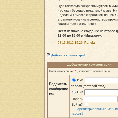
Ну и как всегда воскресным утром в «М
нас ждет беседа о недельной главе. На
неделе мы вместе с праотцом нашим Я
его многочисленным семейством прож
заботы главы «Ваишлах».
Всем назначено свидание на второе д
12:00 до 15:00 в «Мигдале».
28.11.2012 15:26
Rahela
Добавить комментарий
Добавление комментария
*
Поля, отмеченные
, заполнять обязательно
Имя
Подписать
пароля (гостевой вход)
сообщение
Ник
как
Пароль
Войти?
Зарегистрироваться
Забыл
пароль?