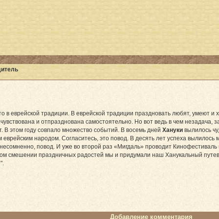
дитель
то в еврейской традиции. В еврейской традиции праздновать любят, умеют и 
чувствована и отпразднована самостоятельно. Но вот ведь в чем незадача, за
т. В этом году совпало множество событий. В восемь дней
Хануки
вылилось чу
 еврейским народом. Согласитесь, это повод. В десять лет успеха вылилос
о, несомненно, повод. И уже во второй раз «Мигдаль» проводит Кинофестиваль
том смешении праздничных радостей мы и придумали наш Ханукальный путев
".
Добавление комментария