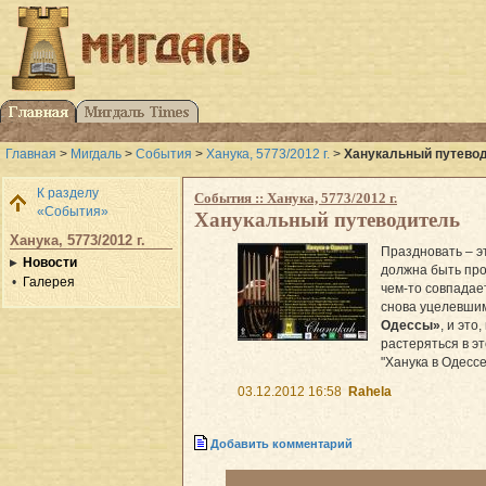
Главная
>
Мигдаль
>
События
>
Ханука, 5773/2012 г.
>
Ханукальный путево
К разделу
События :: Ханука, 5773/2012 г.
«События»
Ханукальный путеводитель
Ханука, 5773/2012 г.
Праздновать – э
Новости
должна быть про
Галерея
чем-то совпадае
снова уцелевшим
Одессы»
, и эт
растеряться в э
"Ханука в Одессе
03.12.2012 16:58
Rahela
Добавить комментарий