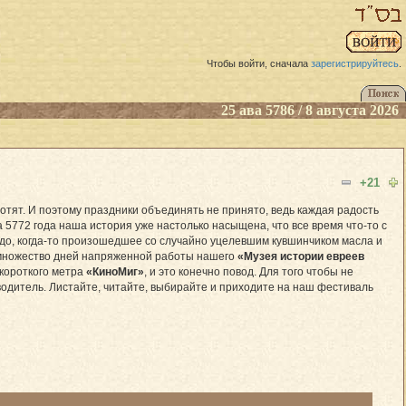
Чтобы войти, сначала
зарегистрируйтесь
.
25 ава 5786 / 8 августа 2026
+21
хотят. И поэтому праздники объединять не принято, ведь каждая радость
 5772 года наша история уже настолько насыщена, что все время что-то с
до, когда-то произошедшее со случайно уцелевшим кувшинчиком масла и
ь множество дней напряженной работы нашего
«Музея истории евреев
 короткого метра
«КиноМиг»
, и это конечно повод. Для того чтобы не
одитель. Листайте, читайте, выбирайте и приходите на наш фестиваль