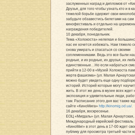
заслуженных наград и дипломов от «Ки
Друзья, для того чтобы узнать кто и в к
тяжелой борьбе одержит свои кинопоб
забудьте обзавестись билетами на сам
кинофестиваль и отдельно на церемон
награждения победителей.
10 декабря, понедельник.
Тема «Холокоста» нелегкая и большинс
нас ее хочется избежать. Нам тяжело с
снова умирать и спасаться со своими
соплеменниками. Ведь это все были н
родные, и их родные, их друзья, их люб
единственные…Но если набраться сме
прийти в 12-00 в «Музей Холокоста па
жертв фашизма» (ул. Малая Арнаутская,
можно будет увидеть еще одну подборк
историй. Историй которые могут научит
жить. В этот же день в музее всех ждет
экспозиция и удивительные люди, раб
там. Расписание этого дня вас также жд
сайте «КиноМига»
http://kinomig.od.ua/
.
16 декабря, воскресенье.
ЕОЦ «Мигдаль» (ул. Малая Арнаутская, 4
Международный еврейский фестиваль
«КиноМиг» в этот день в 17-00 ждет св
публику для просмотра третьей части 