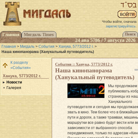
Чтобы войти, сначала
зарегистрируйтесь
.
24 ава 5786 / 7 августа 2026
Главная
>
Мигдаль
>
События
>
Ханука, 5773/2012 г.
>
Наша кинопанорама (Ханукальный путеводитель)
К разделу
События :: Ханука, 5773/2012 г.
«События»
Наша кинопанорама
Ханука, 5773/2012 г.
(Ханукальный путеводитель)
Новости
Мы продолжаем
Галерея
публиковать из
страницы из на
Ханукального
путеводителя и сегодня мы продолжае
звать в кино. Тем более что в ближайши
пути и дороги, а также трамваи, машин
маршрутки все равно будут вести или ве
зависимости от выбранного способа
передвижения, только по адресам «Кин