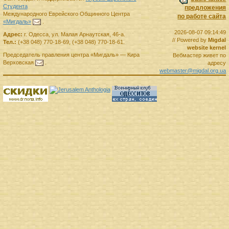
Студента
предложения
Международного Еврейского Общинного Центра
по работе сайта
«Мигдаль»
.
2026-08-07 09:14:49
Адрес:
г.
Одесса
,
ул. Малая Арнаутская, 46-а.
// Powered by
Migdal
Тел.:
(+38 048) 770-18-69
,
(+38 048) 770-18-61
.
website kernel
Председатель правления
центра
«Мигдаль»
—
Кира
Вебмастер живет по
Верховская
.
адресу
webmaster@migdal.org.ua