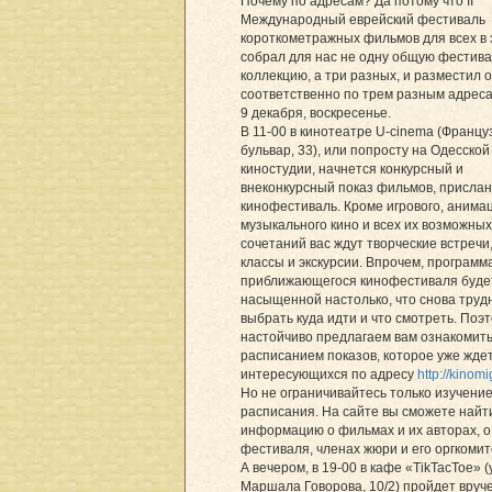
Почему по адресам? Да потому что II
Международный еврейский фестиваль
короткометражных фильмов для всех в 
собрал для нас не одну общую фестив
коллекцию, а три разных, и разместил о
соответственно по трем разным адреса
9 декабря, воскресенье.
В 11-00 в кинотеатре U-cinema (Францу
бульвар, 33), или попросту на Одесской
киностудии, начнется конкурсный и
внеконкурсный показ фильмов, присла
кинофестиваль. Кроме игрового, анима
музыкального кино и всех их возможных
сочетаний вас ждут творческие встречи
классы и экскурсии. Впрочем, программ
приближающегося кинофестиваля буде
насыщенной настолько, что снова труд
выбрать куда идти и что смотреть. Поэ
настойчиво предлагаем вам ознакомить
расписанием показов, которое уже ждет
интересующихся по адресу
http://kinomi
Но не ограничивайтесь только изучени
расписания. На сайте вы сможете найт
информацию о фильмах и их авторах, о
фестиваля, членах жюри и его оргкомит
А вечером, в 19-00 в кафе «TikTacToe» (
Маршала Говорова, 10/2) пройдет вруч