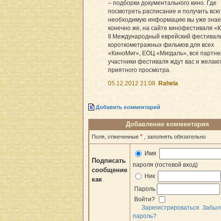
– подборки документального кино. Где
посмотреть расписание и получить всю
необходимую информацию вы уже знае
конечно же, на сайте кинофестиваля «
II Международный еврейский фестивал
короткометражных фильмов для всех
«КиноМиг», ЕОЦ «Мигдаль», все партне
участники фестиваля ждут вас и желаю
приятного просмотра.
05.12.2012 21:08
Rahela
Добавить комментарий
Добавление комментария
*
Поля, отмеченные
, заполнять обязательно
Имя
Подписать
пароля (гостевой вход)
сообщение
Ник
как
Пароль
Войти?
Зарегистрироваться
Забыл
пароль?