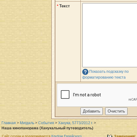
Текст
*
Показать подсказку по
форматированию текста
Главная
>
Мигдаль
>
События
>
Ханука, 5773/2012 г.
>
Наша кинопанорама (Ханукальный путеводитель)
Сайт создан и поддерживается
Клубом Еврейского
Замечания/