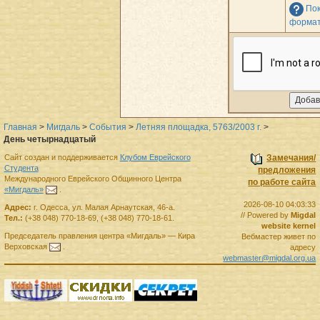
Пок
формат
Главная
>
Мигдаль
>
События
>
Летняя площадка, 5763/2003 г.
>
День четырнадцатый
Сайт создан и поддерживается
Клубом Еврейского
Замечания/
Студента
предложения
Международного Еврейского Общинного Центра
по работе сайта
«Мигдаль»
.
2026-08-10 04:03:33
Адрес:
г.
Одесса
,
ул. Малая Арнаутская, 46-а.
// Powered by
Migdal
Тел.:
(+38 048) 770-18-69
,
(+38 048) 770-18-61
.
website kernel
Председатель правления
центра
«Мигдаль»
—
Кира
Вебмастер живет по
Верховская
.
адресу
webmaster@migdal.org.ua