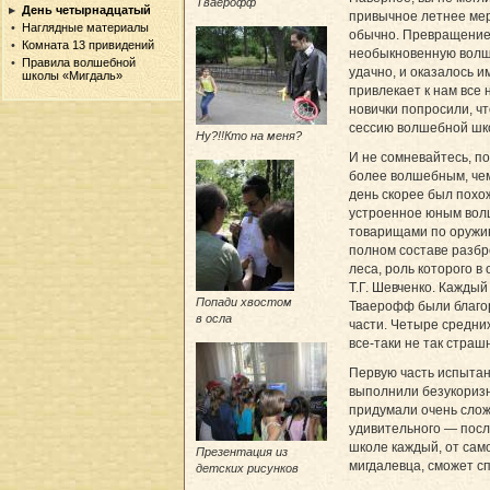
Тваерофф
День четырнадцатый
привычное летнее ме
Наглядные материалы
обычно. Превращение
Комната 13 привидений
необыкновенную вол
Правила волшебной
удачно, и оказалось и
школы «Мигдаль»
привлекает к нам все
новички попросили, ч
сессию волшебной шко
Ну?!!Кто на меня?
И не сомневайтесь, п
более волшебным, чем
день скорее был похо
устроенное юным вол
товарищами по оружи
полном составе разбр
леса, роль которого в
Т.Г. Шевченко. Каждый
Попади хвостом
Тваерофф были благо
в осла
части. Четыре средни
все-таки не так страшны
Первую часть испыта
выполнили безукориз
придумали очень слож
удивительного — посл
школе каждый, от сам
Презентация из
мигдалевца, сможет с
детских рисунков