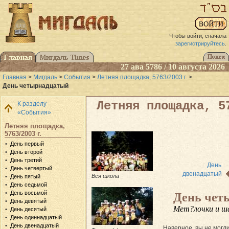
Чтобы войти, сначала
зарегистрируйтесь
.
27 ава 5786 / 10 августа 2026
Главная
>
Мигдаль
>
События
>
Летняя площадка, 5763/2003 г.
>
День четырнадцатый
Летняя площадка, 5
К разделу
«События»
Летняя площадка,
5763/2003 г.
День первый
День второй
День третий
День
День четвертый
двенадцатый
Вся школа
День пятый
День седьмой
День восьмой
День чет
День девятый
Мет?лочки и ш
День десятый
День одиннадцатый
День двенадцатый
Наверное, вы не могли