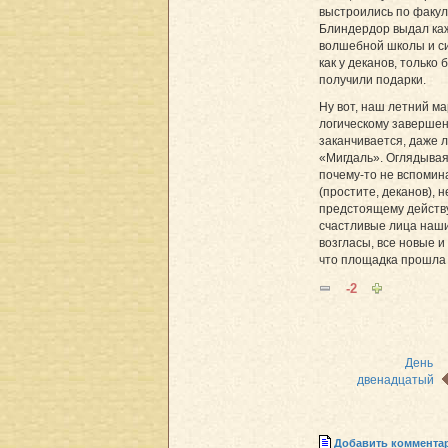
выстроились по факул
Блиндердор выдал ка
волшебной школы и си
как у деканов, только
получили подарки.
Ну вот, наш летний м
логическому завершени
заканчивается, даже 
«Мигдаль». Оглядыва
почему-то не вспомин
(простите, деканов), 
предстоящему действу
счастливые лица наши
возгласы, все новые и
что площадка прошла
-2
День
двенадцатый
Добавить коммента