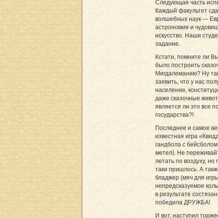
Следующая часть исп
Каждый факультет сда
волшебных наук — Евр
астрономия и чудовищ
искусство. Наши студ
задание.
Кстати, помните ли В
было построить сказо
Мигдалеманию? Ну так
заявить, что у нас по
население, конституци
даже сказочные животн
является ли это все 
государства?!
Последнее и самое в
известная игра «Квид
гандбола с бейсболо
метел). Не переживай
летать по воздуху, но
таки пришлось. А так
бладжер (мяч для игры
непредсказуемое кольц
в результате состяза
победила ДРУЖБА!
И вот, наступил торж