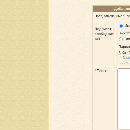
Добавле
*
Поля, отмеченные
, 
Им
Подписать
пароля 
сообщение
как
Ни
Парол
Войти
Зар
пароль
*
Текст