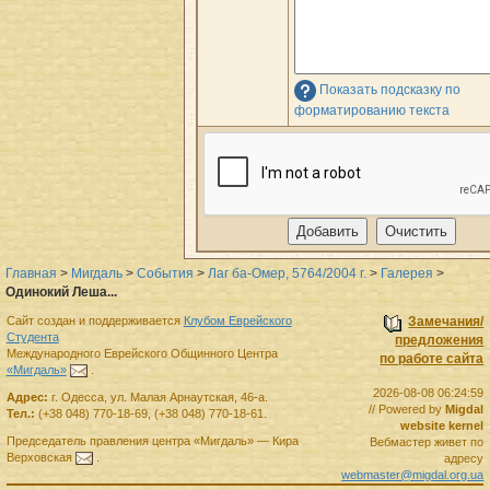
Показать подсказку по
форматированию текста
Главная
>
Мигдаль
>
События
>
Лаг ба-Омер, 5764/2004 г.
>
Галерея
>
Одинокий Леша...
Сайт создан и поддерживается
Клубом Еврейского
Замечания/
Студента
предложения
Международного Еврейского Общинного Центра
по работе сайта
«Мигдаль»
.
2026-08-08 06:24:59
Адрес:
г.
Одесса
,
ул. Малая Арнаутская, 46-а.
// Powered by
Migdal
Тел.:
(+38 048) 770-18-69
,
(+38 048) 770-18-61
.
website kernel
Председатель правления
центра
«Мигдаль»
—
Кира
Вебмастер живет по
Верховская
.
адресу
webmaster@migdal.org.ua