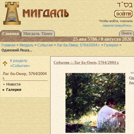
Чтобы войти, сначала
зарегистрируйтесь
.
25 ава 5786 / 8 августа 2026
Главная
>
Мигдаль
>
События
>
Лаг ба-Омер, 5764/2004 г.
>
Галерея
>
Одинокий Леша...
К разделу
События :: Лаг ба-Омер, 5764/2004 г.
«События»
Лаг ба-Омер, 5764/2004
Од
г.
Ле
Новости
Галерея