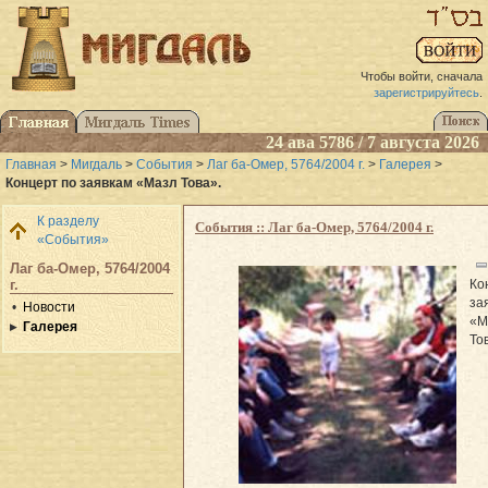
Чтобы войти, сначала
зарегистрируйтесь
.
24 ава 5786 / 7 августа 2026
Главная
>
Мигдаль
>
События
>
Лаг ба-Омер, 5764/2004 г.
>
Галерея
>
Концерт по заявкам «Мазл Това».
К разделу
События :: Лаг ба-Омер, 5764/2004 г.
«События»
Лаг ба-Омер, 5764/2004
Ко
г.
за
Новости
«М
Галерея
То