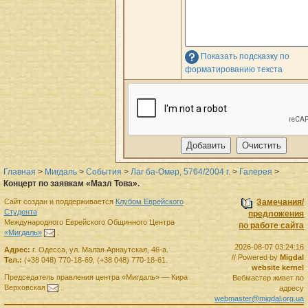
Показать подсказку по
форматированию текста
Главная
>
Мигдаль
>
События
>
Лаг ба-Омер, 5764/2004 г.
>
Галерея
>
Концерт по заявкам «Мазл Това».
Сайт создан и поддерживается
Клубом Еврейского
Замечания/
Студента
предложения
Международного Еврейского Общинного Центра
по работе сайта
«Мигдаль»
.
2026-08-07 03:24:16
Адрес:
г.
Одесса
,
ул. Малая Арнаутская, 46-а.
// Powered by
Migdal
Тел.:
(+38 048) 770-18-69
,
(+38 048) 770-18-61
.
website kernel
Председатель правления
центра
«Мигдаль»
—
Кира
Вебмастер живет по
Верховская
.
адресу
webmaster@migdal.org.ua