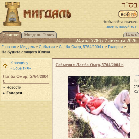
Чтобы войти, сначала
зарегистрируйтесь
.
24 ава 5786 / 7 августа 2026
Главная
>
Мигдаль
>
События
>
Лаг ба-Омер, 5764/2004 г.
>
Галерея
>
Не будите спящего Юлика.
К разделу
События :: Лаг ба-Омер, 5764/2004 г.
«События»
Лаг ба-Омер, 5764/2004
Не
г.
сп
Новости
Юл
Галерея