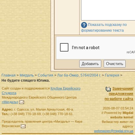
Показать подсказку по
форматированию текста
Главная
>
Мигдаль
>
События
>
Лаг ба-Омер, 5764/2004 г.
>
Галерея
>
Не будите спящего Юлика.
Сайт создан и поддерживается
Клубом Еврейского
Замечания/
Студента
предложения
Международного Еврейского Общинного Центра
по работе сайта
«Мигдаль»
.
2026-08-07 03:54:24
Адрес:
г.
Одесса
,
ул. Малая Арнаутская, 46-а.
// Powered by
Migdal
Тел.:
(+38 048) 770-18-69
,
(+38 048) 770-18-61
.
website kernel
Председатель правления
центра
«Мигдаль»
—
Кира
Вебмастер живет по
Верховская
.
адресу
webmaster@migdal.org.ua