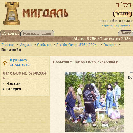
Чтобы войти, сначала
зарегистрируйтесь
.
24 ава 5786 / 7 августа 2026
Главная
>
Мигдаль
>
События
>
Лаг ба-Омер, 5764/2004 г.
>
Галерея
>
Вот и вс? :(
К разделу
События :: Лаг ба-Омер, 5764/2004 г.
«События»
Лаг ба-Омер, 5764/2004
Вот
г.
Новости
Галерея