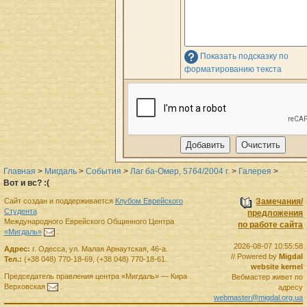
Показать подсказку по
форматированию текста
Главная
>
Мигдаль
>
События
>
Лаг ба-Омер, 5764/2004 г.
>
Галерея
>
Вот и вс? :(
Сайт создан и поддерживается
Клубом Еврейского
Замечания/
Студента
предложения
Международного Еврейского Общинного Центра
по работе сайта
«Мигдаль»
.
2026-08-07 10:55:58
Адрес:
г.
Одесса
,
ул. Малая Арнаутская, 46-а.
// Powered by
Migdal
Тел.:
(+38 048) 770-18-69
,
(+38 048) 770-18-61
.
website kernel
Председатель правления
центра
«Мигдаль»
—
Кира
Вебмастер живет по
Верховская
.
адресу
webmaster@migdal.org.ua